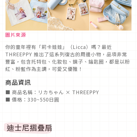
圖片來源
你的童年裡有「莉卡娃娃」（Licca）嗎？最近
THREEPPY 推出了這系列復古的周邊小物，品項非常
豐富，包含托特包、化妝包、鏡子、鑰匙圈，都是以粉
紅、粉藍作為主調，可愛又優雅！
商品資訊
■ 商品名稱：リカちゃん × THREEPPY
■ 價格：330~550日圓
迪士尼摺疊扇