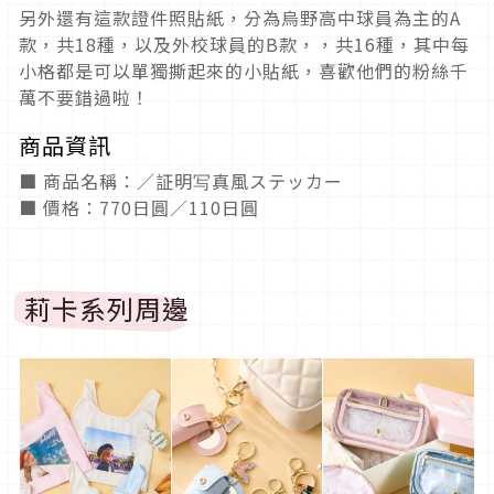
另外還有這款證件照貼紙，分為烏野高中球員為主的A
款，共18種，以及外校球員的B款，，共16種，其中每
小格都是可以單獨撕起來的小貼紙，喜歡他們的粉絲千
萬不要錯過啦！
商品資訊
■ 商品名稱：／証明写真風ステッカー
■ 價格：770日圓／110日圓
莉卡系列周邊