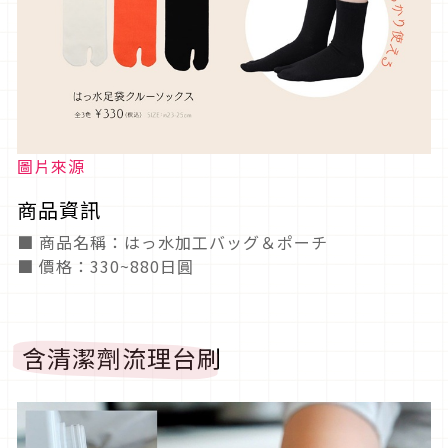
圖片來源
商品資訊
■ 商品名稱：はっ水加工バッグ＆ポーチ
■ 價格：330~880日圓
含清潔劑流理台刷