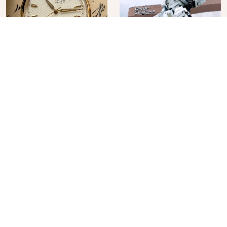
必買日系腕錶品牌
在台場欣賞鋼彈最後的
KUOE！不張揚卻經得起
機會！「DiverCity
時間洗鍊的經典之作五
Tokyo Plaza」搭船、
2026年07月20日
2026年07月13日
選
購物、美食及夜景，一
次全體驗
No.
5
No.
6
日本演員「山田裕貴」
2026酷暑該怎麼度過？
介紹，從怪演系俳優走
GU 「接觸涼感」是你的