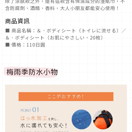
除了涼感款之外，還有這款含有保濕成分的溼紙巾，不
含防腐劑、酒精、香料，大人小朋友都能安心使用！
商品資訊
■ 商品名稱：＆．ボディシート（トイレに流せる）／
＆．ボディシート（お肌にやさしい、20枚）
■ 價格：110日圓
梅雨季防水小物