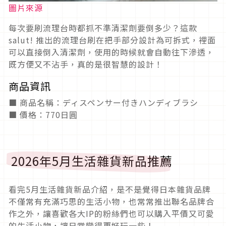
圖片來源
每次要刷流理台時都抓不準清潔劑要倒多少？這款
salut! 推出的流理台刷在把手部分設計為可拆式，裡面
可以直接倒入清潔劑，使用的時候就會自動往下滲透，
既方便又不沾手，真的是很智慧的設計！
商品資訊
■ 商品名稱：ディスペンサー付きハンディブラシ
■ 價格：770日圓
2026年5月生活雜貨新品推薦
看完5月生活雜貨新品介紹，是不是覺得日本雜貨品牌
不僅常有充滿巧思的生活小物，也常常推出聯名品牌合
作之外，讓喜歡各大IP的粉絲們也可以購入平價又可愛
的生活小物，讓日常變得更好玩一些！