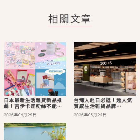
相關文章
日本最新生活雜貨新品推
台灣人赴日必逛！超人氣
薦！吉伊卡娃粉絲不能錯
質感生活雜貨品牌
過的聯名周邊
3COINS 首門市8月正式插
2026年04月29日
2026年05月24日
旗西門町商圈