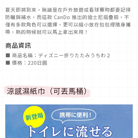
夏天即將到來，無論是在戶外旅遊或看球賽時都要記得
防曬與補水，而這款 CanDo 推出的迪士尼摺疊扇，不
僅有多款角色可以選擇，更可以縮小放在包包裡隨身攜
帶，熱的時候就可以馬上拿出來用！
商品資訊
■ 商品名稱：ディズニー折りたたみうちわ２
■ 價格：220日圓
涼感濕紙巾（可丟馬桶）