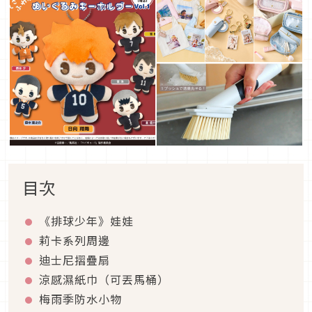
目次
《排球少年》娃娃
莉卡系列周邊
迪士尼摺疊扇
涼感濕紙巾（可丟馬桶）
梅雨季防水小物