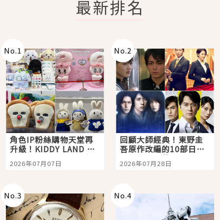
最新排名
No.
1
No.
2
角色IP粉絲購物天堂再
回顧大師經典！東野圭
升級！KIDDY LAND 原
吾原作改編的10部日本
宿店吉伊卡哇迎客，新
影視作品推薦
2026年07月07日
2026年07月28日
開幕 OMOKADO 店3分
即達
No.
3
No.
4