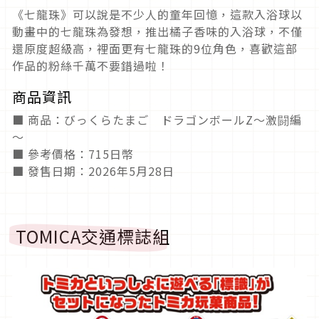
《七龍珠》可以說是不少人的童年回憶，這款入浴球以
動畫中的七龍珠為發想，推出橘子香味的入浴球，不僅
還原度超級高，裡面更有七龍珠的9位角色，喜歡這部
作品的粉絲千萬不要錯過啦！
商品資訊
■ 商品：びっくらたまご ドラゴンボールZ～激闘編
～
■ 參考價格：715日幣
■ 發售日期：2026年5月28日
TOMICA交通標誌組