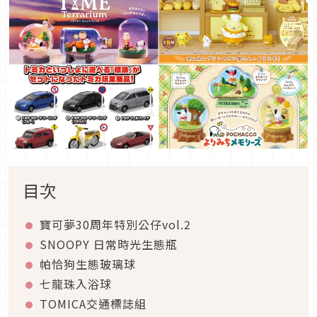
目次
寶可夢30周年特別公仔vol.2
SNOOPY 日常時光生態瓶
帕恰狗生態玻璃球
七龍珠入浴球
TOMICA交通標誌組