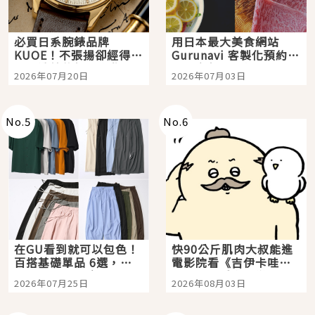
必買日系腕錶品牌
用日本最大美食網站
KUOE！不張揚卻經得起
Gurunavi 客製化預約九
時間洗鍊的經典之作五
大都市餐廳，打造專屬
2026年07月20日
2026年07月03日
選
美食體驗！
No.
5
No.
6
在GU看到就可以包色！
快90公斤肌肉大叔能進
百搭基礎單品 6選，閉
電影院看《吉伊卡哇》
眼全收也不心疼
嗎？日本重金屬樂團
2026年07月25日
2026年08月03日
「打首」會長與nagano
老師一同給出了答案