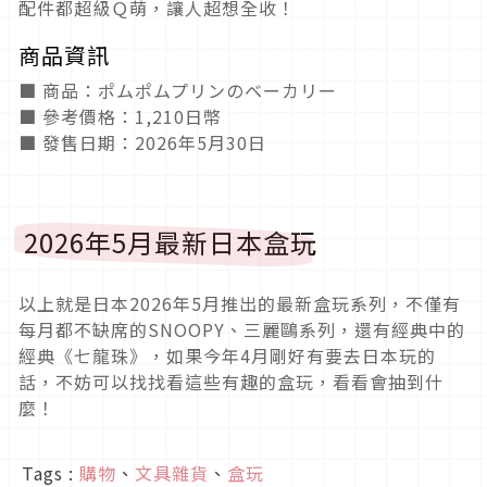
配件都超級Ｑ萌，讓人超想全收！
商品資訊
■ 商品：ポムポムプリンのベーカリー
■ 參考價格：1,210日幣
■ 發售日期：2026年5月30日
2026年5月最新日本盒玩
以上就是日本2026年5月推出的最新盒玩系列，不僅有
每月都不缺席的SNOOPY、三麗鷗系列，還有經典中的
經典《七龍珠》，如果今年4月剛好有要去日本玩的
話，不妨可以找找看這些有趣的盒玩，看看會抽到什
麼！
Tags :
購物
、
文具雜貨
、
盒玩