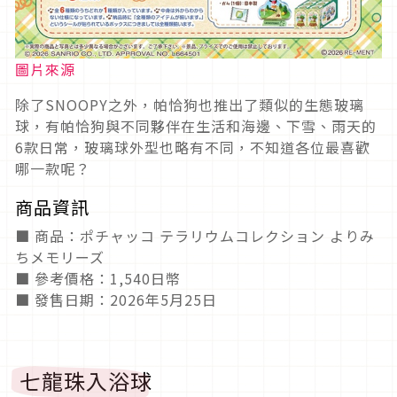
圖片來源
除了SNOOPY之外，帕恰狗也推出了類似的生態玻璃
球，有帕恰狗與不同夥伴在生活和海邊、下雪、雨天的
6款日常，玻璃球外型也略有不同，不知道各位最喜歡
哪一款呢？
商品資訊
■ 商品：ポチャッコ テラリウムコレクション よりみ
ちメモリーズ
■ 參考價格：1,540日幣
■ 發售日期：2026年5月25日
七龍珠入浴球