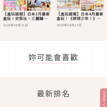
【盒玩速報】日本3月最新
【盒玩速報】日本4月最新
盒玩！史努比、三麗鷗、
盒玩！《排球少年！》粉
寶可夢，還可以把整間客
絲絕對不能錯過的球員＆
2026年03月21日
2026年04月17日
美多咖啡搬回家
校隊壓克力立牌
妳可能會喜歡
最新排名
Share