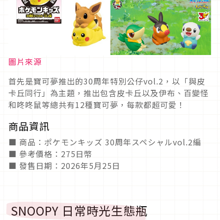
圖片來源
首先是寶可夢推出的30周年特別公仔vol.2，以「與皮
卡丘同行」為主題，推出包含皮卡丘以及伊布、百變怪
和咚咚鼠等總共有12種寶可夢，每款都超可愛！
商品資訊
■ 商品：ポケモンキッズ 30周年スペシャルvol.2編
■ 參考價格：275日幣
■ 發售日期：2026年5月25日
SNOOPY 日常時光生態瓶