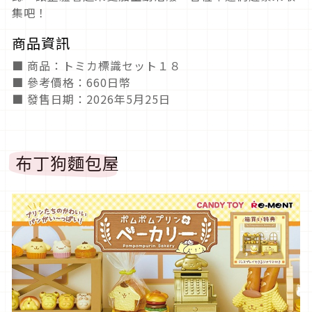
集吧！
商品資訊
■ 商品：トミカ標識セット１８
■ 參考價格：660日幣
■ 發售日期：2026年5月25日
布丁狗麵包屋