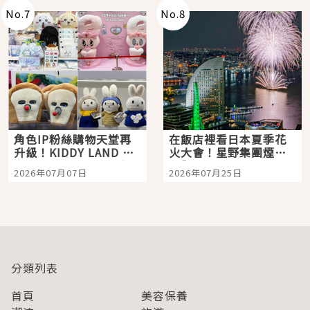
No.
7
No.
8
角色IP粉絲購物天堂再
在飯店裡看日本夏季花
升級！KIDDY LAND 原
火大會！星野集團煙火
宿店吉伊卡哇迎客，新
景觀飯店6選，讓你不用
2026年07月07日
2026年07月25日
開幕 OMOKADO 店3分
人擠人悠閒欣賞
即達
分類列表
首頁
美容保養