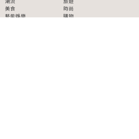
潮流
旅遊
美食
時尚
藝能娛樂
購物
關於Japaholic
關於我們
免責事項
寫手招募
Japaholic Girls招募
廣告、合作洽談
關鍵字列表
お問い合わせ
看看更多有關Japaholic！