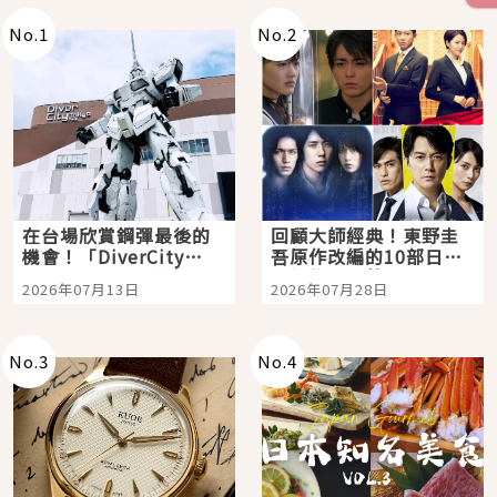
No.
1
No.
2
在台場欣賞鋼彈最後的
回顧大師經典！東野圭
機會！「DiverCity
吾原作改編的10部日本
Tokyo Plaza」搭船、
影視作品推薦
2026年07月13日
2026年07月28日
購物、美食及夜景，一
次全體驗
No.
3
No.
4