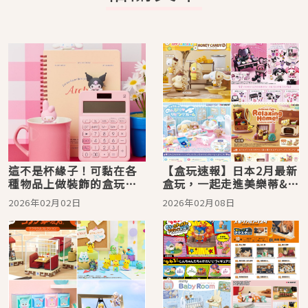
這不是杯緣子！可黏在各
【盒玩速報】日本2月最新
種物品上做裝飾的盒玩公
盒玩，一起走進美樂蒂&酷
仔「HIPPERS」
洛米的夢幻化妝間
2026年02月02日
2026年02月08日