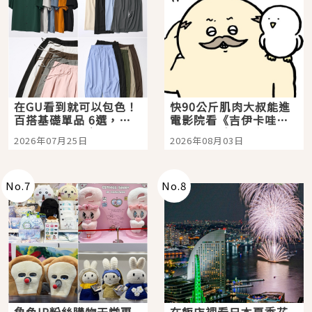
在GU看到就可以包色！
快90公斤肌肉大叔能進
百搭基礎單品 6選，閉
電影院看《吉伊卡哇》
眼全收也不心疼
嗎？日本重金屬樂團
2026年07月25日
2026年08月03日
「打首」會長與nagano
老師一同給出了答案
No.
7
No.
8
角色IP粉絲購物天堂再
在飯店裡看日本夏季花