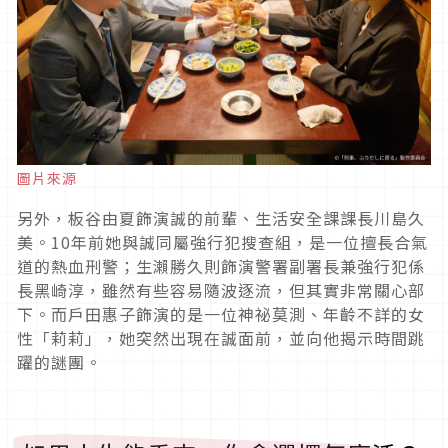
圖片來源
另外，板谷由夏飾演誠的前輩、生活安全課課長川島久
美。
10
年前她與誠同屬強行犯搜查組，是一位擅長合氣
道的熱血刑警；生瀨勝久則飾演警署副署長兼強行犯係
長黑崎淳，雖然有些容易隨波逐流，但其實非常關心部
下。而戶田惠子飾演的是一位神祕莫測、年齡不詳的女
性「莉莉」，她突然出現在誠面前，並向他揭示時間跳
躍的謎團。