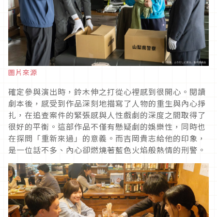
圖片來源
確定參與演出時，鈴木伸之打從心裡感到很開心。閱讀
劇本後，感受到作品深刻地描寫了人物的重生與內心掙
扎，在追查案件的緊張感與人性戲劇的深度之間取得了
很好的平衡。這部作品不僅有懸疑劇的娛樂性，同時也
在探問「重新來過」的意義。而吉岡貴志給他的印象，
是一位話不多、內心卻燃燒著藍色火焰般熱情的刑警。