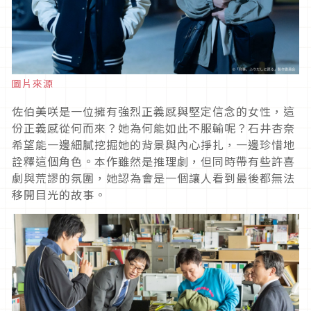
圖片來源
佐伯美咲是一位擁有強烈正義感與堅定信念的女性，這
份正義感從何而來？她為何能如此不服輸呢？石井杏奈
希望能一邊細膩挖掘她的背景與內心掙扎，一邊珍惜地
詮釋這個角色。本作雖然是推理劇，但同時帶有些許喜
劇與荒謬的氛圍，她認為會是一個讓人看到最後都無法
移開目光的故事。