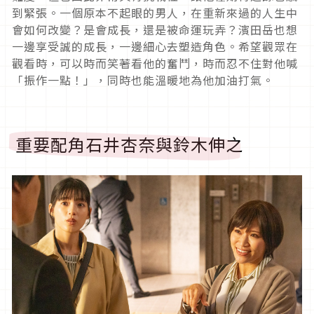
到緊張。一個原本不起眼的男人，在重新來過的人生中
會如何改變？是會成長，還是被命運玩弄？濱田岳也想
一邊享受誠的成長，一邊細心去塑造角色。希望觀眾在
觀看時，可以時而笑著看他的奮鬥，時而忍不住對他喊
「振作一點！」，同時也能溫暖地為他加油打氣。
重要配角石井杏奈與鈴木伸之