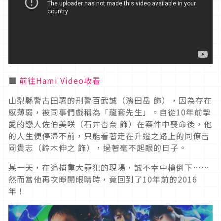
■
前往Hami Video收看
山梨縣警古田署的刑警百武誠（濱田岳 飾），因為存在
感薄弱，被同事們戲稱為「龍套先生」。自從
10
年前摯
愛的戀人佐伯美咲（石井杏奈 飾）在案件中喪命後，他
的人生便停滯不前，只能看著走在升遷之路上的同僚吉
岡貴志（鈴木伸之 飾），過著毫不起眼的日子。
某一天，在追捕重大罪犯的現場，誠不幸中槍倒下
……
然而當他再次睜開眼睛時，竟回到了
10
年前的
2016
年！