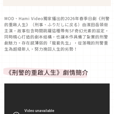
MOD
、
Hami Video
獨家播出的
2026
年春季日劇《刑警
的重啟人生》（刑事、ふりだしに戻る）由濱田岳領銜
主演，故事包含時間跳躍這種帶有
SF
奇幻元素的設定，
同時精心打造的劇本結構，也讓本作具備了紮實的刑警
劇魅力。存在感薄弱的「龍套先生」，從落魄的刑警重
生為超級新人，努力挽回人生的劣勢！
《刑警的重啟人生》劇情簡介