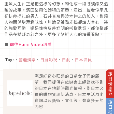
重啟人生》正是把這樣的幻想，轉化成一段既殘酷又溫
暖的故事。濱田岳用他獨特的節奏，演出一位看似平凡
卻拼命掙扎的男人；石井杏奈與鈴木伸之的加入，也讓
人物關係增添趣味性。無論是帶點笨拙卻讓人會心一笑
的戀愛互動，還是性格反差鮮明的搭檔默契，都使整部
作品在懸疑奇幻之外，更多了貼近人心的精采看點。
■
前往Hami Video收看
Tags :
藝能娛樂
、
日劇影視
、
日劇
、
日本演員
旅日優惠券
滿足好奇心旺盛的日系女子們的願
望，我們提供在旅遊書上絕對找不到
的日本在地即時觀光情報、到日本必
買的購物資訊新消息、日本生活風尚
資訊以及藝術、文化等，豐富多元的
旅日地圖
內容。