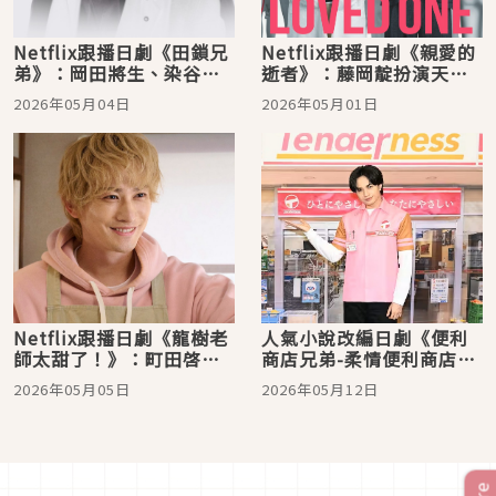
Netflix跟播日劇《田鎖兄
Netflix跟播日劇《親愛的
弟》：岡田將生、染谷將
逝者》：藤岡靛扮演天才
太聯手追查真相，跨越時
法醫學者，攜手瀧內公美
2026年05月04日
2026年05月01日
效的執念與傷痛！
破解懸案！
Netflix跟播日劇《龍樹老
人氣小說改編日劇《便利
師太甜了！》：町田啓太
商店兄弟-柔情便利商店門
化身孩子的溫柔守護者
司港小金村門市-》，看完
2026年05月05日
2026年05月12日
好想去北九州旅行！