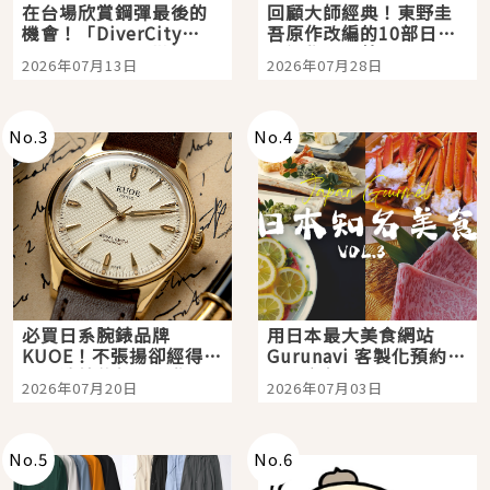
在台場欣賞鋼彈最後的
回顧大師經典！東野圭
機會！「DiverCity
吾原作改編的10部日本
Tokyo Plaza」搭船、
影視作品推薦
2026年07月13日
2026年07月28日
購物、美食及夜景，一
次全體驗
No.
3
No.
4
必買日系腕錶品牌
用日本最大美食網站
KUOE！不張揚卻經得起
Gurunavi 客製化預約九
時間洗鍊的經典之作五
大都市餐廳，打造專屬
2026年07月20日
2026年07月03日
選
美食體驗！
No.
5
No.
6