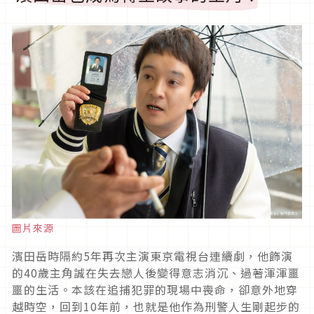
圖片來源
濱田岳時隔約
5
年再次主演東京電視台連續劇，他飾演
的
40
歲主角誠在失去戀人後變得意志消沉、過著渾渾噩
噩的生活。本該在追捕犯罪的現場中喪命，卻意外地穿
越時空，回到
10
年前，也就是他作為刑警人生剛起步的