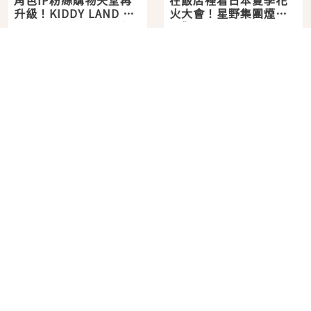
升級！KIDDY LAND 原
火大會！星野集團煙火
宿店吉伊卡哇迎客，新
景觀飯店6選，讓你不用
2026年07月07日
2026年07月25日
開幕 OMOKADO 店3分
人擠人悠閒欣賞
即達
分類列表
首頁
美容保養
潮流
旅遊
美食
時尚
藝能娛樂
購物
關於Japaholic
關於我們
免責事項
寫手招募
Japaholic Girls招募
廣告、合作洽談
關鍵字列表