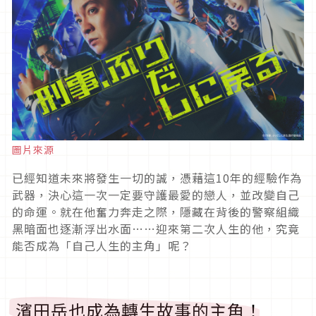
圖片來源
已經知道未來將發生一切的誠，憑藉這
10
年的經驗作為
武器，決心這一次一定要守護最愛的戀人，並改變自己
的命運。就在他奮力奔走之際，隱藏在背後的警察組織
黑暗面也逐漸浮出水面
……
迎來第二次人生的他，究竟
能否成為「自己人生的主角」呢？
濱田岳也成為轉生故事的主角！