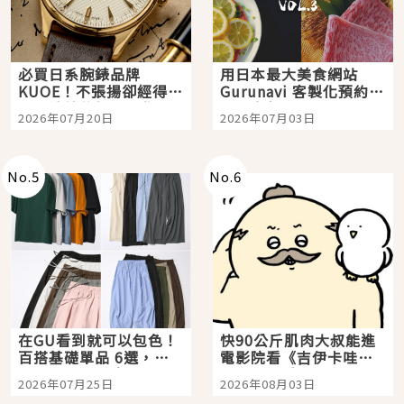
必買日系腕錶品牌
用日本最大美食網站
KUOE！不張揚卻經得起
Gurunavi 客製化預約九
時間洗鍊的經典之作五
大都市餐廳，打造專屬
2026年07月20日
2026年07月03日
選
美食體驗！
No.
5
No.
6
在GU看到就可以包色！
快90公斤肌肉大叔能進
百搭基礎單品 6選，閉
電影院看《吉伊卡哇》
眼全收也不心疼
嗎？日本重金屬樂團
2026年07月25日
2026年08月03日
「打首」會長與nagano