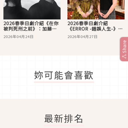
2026春季日劇介紹《在你
2026春季日劇介紹
被判死刑之前》：加藤清
《ERROR -錯誤人生-》：
史郎主演穿越時空的懸疑
畑芽育、志田未來雙主
2026年04月24日
2026年04月27日
劇！
演，充滿禁忌的友情故事
Share
妳可能會喜歡
最新排名