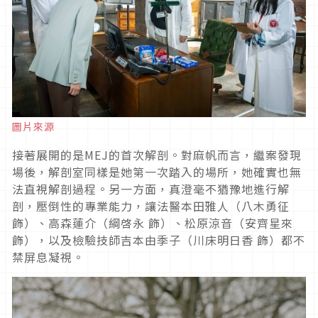
圖片來源
接著展開的是
MEJ
的首次解剖。對麻帆而言，繼案發現
場後，解剖室同樣是她第一次踏入的場所，她確實也無
法直視解剖過程。另一方面，真澄毫不猶豫地進行解
剖，壓倒性的專業能力，讓法醫本田雅人（八木勇征
飾）、高森蓮介（綱啓永 飾）、松原涼音（安齊星來
飾），以及檢驗技師吉本由季子（川床明日香 飾）都不
禁屏息凝視。