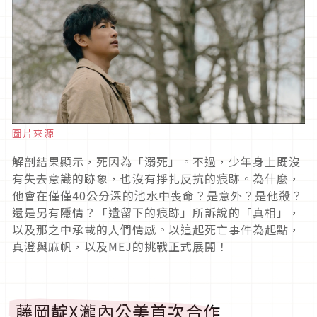
圖片來源
解剖結果顯示，死因為「溺死」。不過，少年身上既沒
有失去意識的跡象，也沒有掙扎反抗的痕跡。為什麼，
他會在僅僅
40
公分深的池水中喪命？是意外？是他殺？
還是另有隱情？「遺留下的痕跡」所訴說的「真相」，
以及那之中承載的人們情感。以這起死亡事件為起點，
真澄與麻帆，以及
MEJ
的挑戰正式展開！
藤岡靛
X
瀧內公美首次合作