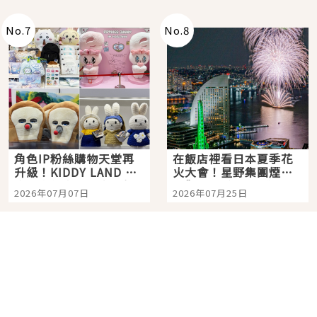
老師一同給出了答案
No.
7
No.
8
角色IP粉絲購物天堂再
在飯店裡看日本夏季花
升級！KIDDY LAND 原
火大會！星野集團煙火
宿店吉伊卡哇迎客，新
景觀飯店6選，讓你不用
2026年07月07日
2026年07月25日
開幕 OMOKADO 店3分
人擠人悠閒欣賞
即達
分類列表