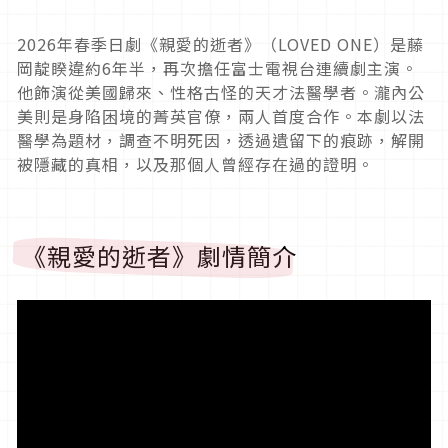
2026
年春季日劇《親愛的逝者》（
LOVED ONE
）是藤
岡靛睽違約
6
年半，再次擔任富士電視台連續劇主演。
他飾演從美國歸來、性格古怪的天才法醫學者。瀧內公
美則是身陷困境的菁英官僚，兩人首度合作。本劇以法
醫學為題材，調查不明死因，透過遺留下的痕跡，解開
被隱藏的真相，以及那個人曾經存在過的證明。
《親愛的逝者》劇情簡介