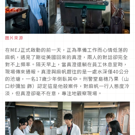
圖片來源
在
MEJ
正式啟動的前一天，正為準備工作而心情低落的
麻帆，遇見了剛從美國回來的真澄，兩人的對話卻完全
對不上頻率。隔天早上，當真澄還躺在員工休息室時，
現場傳來通報。真澄與麻帆趕往的是一處水深僅
40
公分
的池塘，一名
17
歲少年倒臥其中。刑警堂島穗乃果（山
口紗彌加 飾）認定這是他殺案件，對麻帆一行人態度冷
淡，但真澄卻毫不在意，專注地觀察現場。