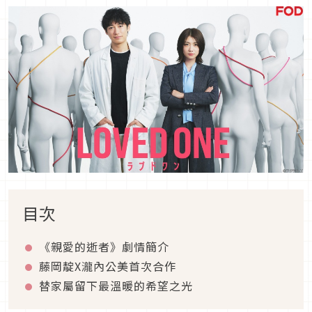
目次
《親愛的逝者》劇情簡介
藤岡靛
X
瀧內公美首次合作
替家屬留下最溫暖的希望之光