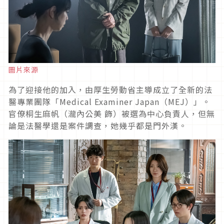
圖片來源
為了迎接他的加入，由厚生勞動省主導成立了全新的法
醫專業團隊「
Medical Examiner Japan
（
MEJ
）」。
官僚桐生麻帆（瀧內公美 飾）被選為中心負責人，但無
論是法醫學還是案件調查，她幾乎都是門外漢。