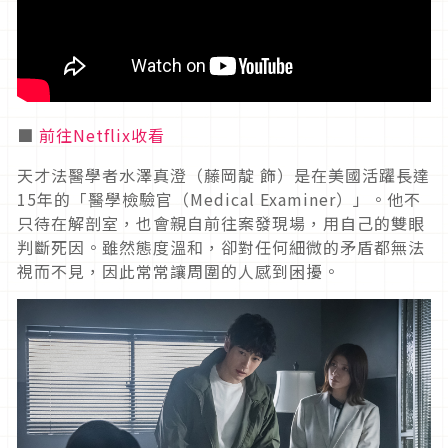
■
前往Netflix收看
天才法醫學者水澤真澄（藤岡靛 飾）是在美國活躍長達
15
年的「醫學檢驗官（
Medical Examiner
）」。他不
只待在解剖室，也會親自前往案發現場，用自己的雙眼
判斷死因。雖然態度溫和，卻對任何細微的矛盾都無法
視而不見，因此常常讓周圍的人感到困擾。