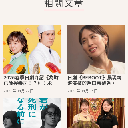
相關文章
2026春季日劇介紹《為時
日劇《REBOOT》展現精
已晚握壽司！？》：永作
湛演技的戶田惠梨香，來
博美與松山研一共譜青春
回顧她的精彩作品吧！
2026年04月22日
2026年04月14日
勵志物語