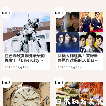
No.
1
No.
2
在台場欣賞鋼彈最後的
回顧大師經典！東野圭
機會！「DiverCity
吾原作改編的10部日本
Tokyo Plaza」搭船、
影視作品推薦
2026年07月13日
2026年07月28日
購物、美食及夜景，一
次全體驗
No.
3
No.
4