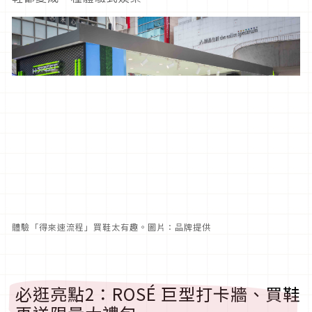
體驗「得來速流程」買鞋太有趣。圖片：品牌提供
必逛亮點2：ROSÉ 巨型打卡牆、買鞋