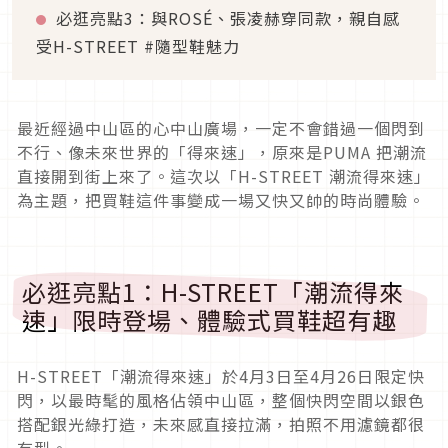
必逛亮點3：與ROSÉ、張凌赫穿同款，親自感
受H-STREET #隨型鞋魅力
最近經過中山區的心中山廣場，一定不會錯過一個閃到
不行、像未來世界的「得來速」，原來是PUMA 把潮流
直接開到街上來了。這次以「H-STREET 潮流得來速」
為主題，把買鞋這件事變成一場又快又帥的時尚體驗。
必逛亮點1：H-STREET「潮流得來
速」限時登場、體驗式買鞋超有趣
H-STREET「潮流得來速」於4月3日至4月26日限定快
閃，以最時髦的風格佔領中山區，整個快閃空間以銀色
搭配銀光綠打造，未來感直接拉滿，拍照不用濾鏡都很
有型。