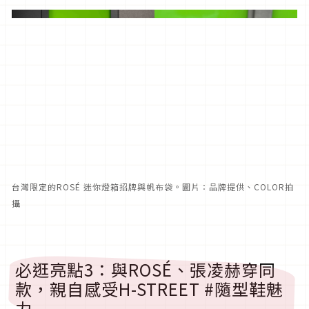
台灣限定的ROSÉ 迷你燈箱招牌與帆布袋。圖片：品牌提供、COLOR拍
攝
必逛亮點3：與ROSÉ、張凌赫穿同
款，親自感受H-STREET #隨型鞋魅
力