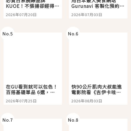
必買日系腕錶品牌
用日本最大美食網站
KUOE！不張揚卻經得起
Gurunavi 客製化預約九
時間洗鍊的經典之作五
大都市餐廳，打造專屬
2026年07月20日
2026年07月03日
選
美食體驗！
No.
5
No.
6
在GU看到就可以包色！
快90公斤肌肉大叔能進
百搭基礎單品 6選，閉
電影院看《吉伊卡哇》
眼全收也不心疼
嗎？日本重金屬樂團
2026年07月25日
2026年08月03日
「打首」會長與nagano
老師一同給出了答案
No.
7
No.
8