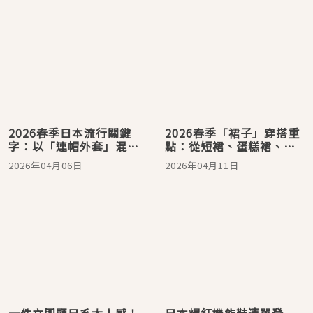
2026春季日本流行關鍵
2026春季「裙子」穿搭重
字：以「連帽外套」混搭
點：從短裙、蛋糕裙、直
街頭休閒態度！
筒裙、傘裙打造輕甜女子
2026年04月06日
2026年04月11日
印象
一件立即顯日系大人感！
日本爆紅機能鞋清單登