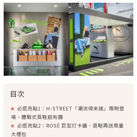
目次
必逛亮點1：H-STREET「潮流得來速」限時登
場、體驗式買鞋超有趣
必逛亮點2：ROSÉ 巨型打卡牆、買鞋再送限量
大禮包