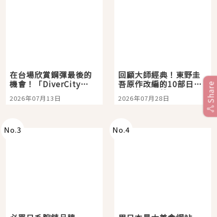
在台場欣賞鋼彈最後的
回顧大師經典！東野圭
機會！「DiverCity
吾原作改編的10部日本
Share
Tokyo Plaza」搭船、
影視作品推薦
2026年07月13日
2026年07月28日
購物、美食及夜景，一
次全體驗
No.
3
No.
4