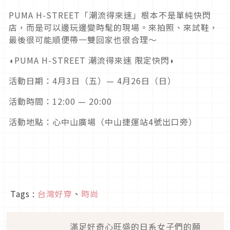
PUMA H-STREET「潮流得來速」根本不是單純快閃
店，而是可以邊玩邊變時髦的現場。來拍照、來試鞋，
最後很可能順便帶一雙回家也很合理～
◖PUMA H-STREET 潮流得來速 限定快閃◗
活動日期：4月3日（五）— 4月26日（日）
活動時間：12:00 — 20:00
活動地點：心中山廣場（中山捷運站4號出口旁）
Tags :
台灣好穿
、
時尚
滿足好奇心旺盛的日系女子們的願