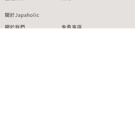
關於Japaholic
關於我們
免責事項
寫手招募
Japaholic Girls招募
廣告、合作洽談
關鍵字列表
お問い合わせ
看看更多有關Japaholic！
Copyright © 2026 MICROAD, INC.