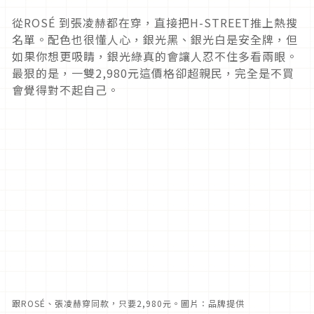
從ROSÉ 到張凌赫都在穿，直接把H-STREET推上熱搜
名單。配色也很懂人心，銀光黑、銀光白是安全牌，但
如果你想更吸睛，銀光綠真的會讓人忍不住多看兩眼。
最狠的是，一雙2,980元這價格卻超親民，完全是不買
會覺得對不起自己。
跟ROSÉ、張凌赫穿同款，只要2,980元。圖片：品牌提供