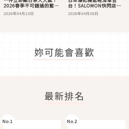
2026春季不可錯過的藍色
台！SALOMON快閃店登
直條紋襯衫搭配4選
入台北101，滿5000元折
2026年04月10日
2026年04月08日
800太優惠、ON昂跑推出
Cloudsoma新作，日系穿
搭控必收！
妳可能會喜歡
最新排名
No.
1
No.
2