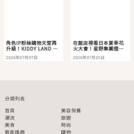
角色IP粉絲購物天堂再
在飯店裡看日本夏季花
升級！KIDDY LAND 原
火大會！星野集團煙火
宿店吉伊卡哇迎客，新
景觀飯店6選，讓你不用
2026年07月07日
2026年07月25日
開幕 OMOKADO 店3分
人擠人悠閒欣賞
即達
分類列表
首頁
美容保養
潮流
旅遊
美食
時尚
藝能娛樂
購物