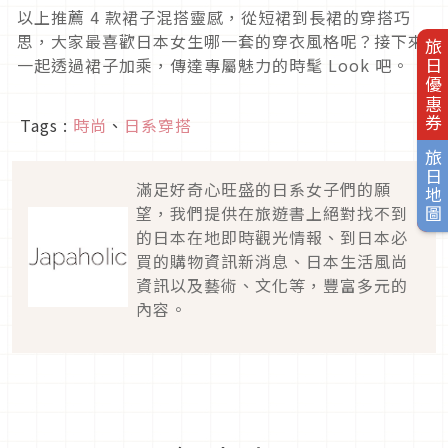
以上推薦
4
款裙子混搭靈感，從短裙到長裙的穿搭巧
思，大家最喜歡日本女生哪一套的穿衣風格呢？接下來
旅日優惠券
一起透過裙子加乘，傳達專屬魅力的時髦
Look
吧。
Tags :
時尚
、
日系穿搭
旅日地圖
滿足好奇心旺盛的日系女子們的願
望，我們提供在旅遊書上絕對找不到
的日本在地即時觀光情報、到日本必
買的購物資訊新消息、日本生活風尚
資訊以及藝術、文化等，豐富多元的
內容。