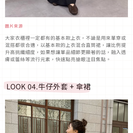
圖片來源
大家衣櫃裡一定都有的基本款上衣，不論是用來單穿或
混搭都很合適，以基本款的上衣混合直筒裙，讓比例提
升高挑纖細度，如果想讓單品細節更顯著的話，融入透
膚或蕾絲等流行元素，快速點亮搶眼注目焦點。
LOOK 04.
牛仔外套
+
傘裙