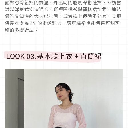
面對忽冷忽熱的氣溫，外出時的聰明穿搭選擇，不妨嘗
試以洋蔥式穿法混合，選擇開襟衫與蛋糕裙加乘，連結
優雅又知性的大人感氛圍，或者換上運動風外套，立即
傳達本季最
IN
的街頭魅力，讓蛋糕裙也能傳達可甜可
鹽的多變造型。
LOOK 03.
基本款上衣
+
直筒裙