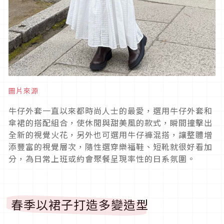
圖片來源
牛仔外套一直以來都時尚人士的最愛，選用牛仔外套和
傘裙的搭配組合，使休閒與甜美風的款式，瞬間撞擊出
全新的視覺火花，另外也可選用牛仔褲混搭，讓整體增
添豐富的視覺層次，隨性選穿樂福鞋、短靴就很好看加
分，為日常上班或約會聚餐呈現率性的日系氛圍。
春季以裙子打造多變造型