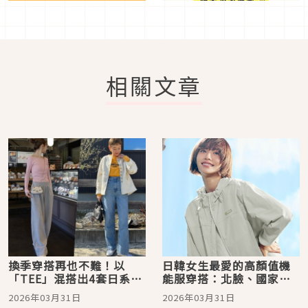
相關文章
換季穿搭再也不難！以
日韓女生最愛的高顏值機
「TEE」混搭出4套日系街
能服穿搭：北臉、國家地
頭印象
理服飾通通上榜，讓你的
2026年03月31日
2026年03月31日
夏日能降溫外，更兼具輕