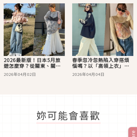
量、時髦度！
2026最新版！日本5月旅
春季忽冷忽熱陷入穿搭煩
遊怎麼穿？從關東、關
惱嗎？以「高領上衣」疊
西、東北各地氣溫整理到
搭出2026日系注目層次
2026年04月02日
2026年04月04日
穿搭推薦！輕鬆打造時髦
兼具的出遊LOOK
妳可能會喜歡