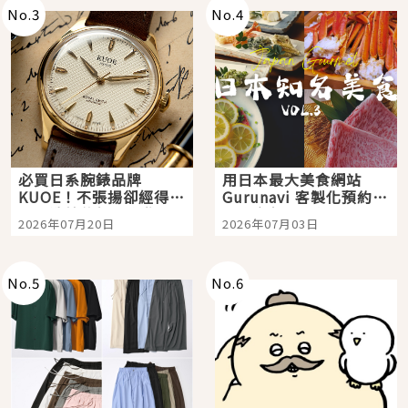
No.
3
No.
4
必買日系腕錶品牌
用日本最大美食網站
KUOE！不張揚卻經得起
Gurunavi 客製化預約九
時間洗鍊的經典之作五
大都市餐廳，打造專屬
2026年07月20日
2026年07月03日
選
美食體驗！
No.
5
No.
6