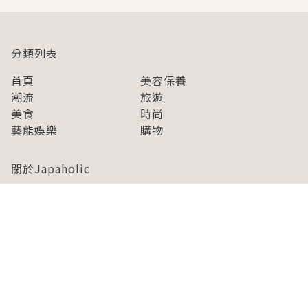
分類列表
首頁
美容保養
潮流
旅遊
美食
時尚
藝能娛樂
購物
關於Japaholic
關於我們
免責事項
寫手招募
Japaholic Girls招募
廣告、合作洽談
關鍵字列表
お問い合わせ