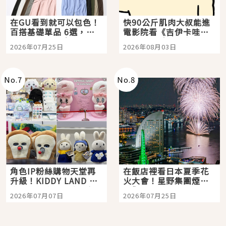
在GU看到就可以包色！
快90公斤肌肉大叔能進
百搭基礎單品 6選，閉
電影院看《吉伊卡哇》
眼全收也不心疼
嗎？日本重金屬樂團
2026年07月25日
2026年08月03日
「打首」會長與nagano
老師一同給出了答案
No.
7
No.
8
角色IP粉絲購物天堂再
在飯店裡看日本夏季花
升級！KIDDY LAND 原
火大會！星野集團煙火
宿店吉伊卡哇迎客，新
景觀飯店6選，讓你不用
2026年07月07日
2026年07月25日
開幕 OMOKADO 店3分
人擠人悠閒欣賞
即達