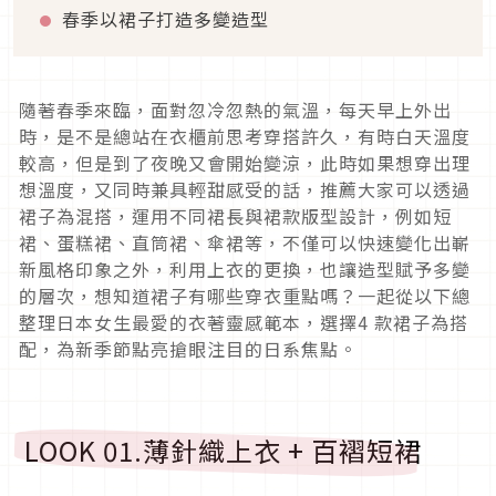
春季以裙子打造多變造型
隨著春季來臨，面對忽冷忽熱的氣溫，每天早上外出
時，是不是總站在衣櫃前思考穿搭許久，有時白天溫度
較高，但是到了夜晚又會開始變涼，此時如果想穿出理
想溫度，又同時兼具輕甜感受的話，推薦大家可以透過
裙子為混搭，運用不同裙長與裙款版型設計，例如短
裙、蛋糕裙、直筒裙、傘裙等，不僅可以快速變化出嶄
新風格印象之外，利用上衣的更換，也讓造型賦予多變
的層次，想知道裙子有哪些穿衣重點嗎？一起從以下總
整理日本女生最愛的衣著靈感範本，選擇
4
款裙子為搭
配，為新季節點亮搶眼注目的日系焦點。
LOOK 01.
薄針織上衣
+
百褶短裙