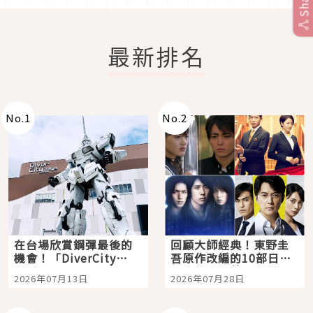
Share
最新排名
No.
1
No.
2
在台場欣賞鋼彈最後的
回顧大師經典！東野圭
機會！「DiverCity
吾原作改編的10部日本
Tokyo Plaza」搭船、
影視作品推薦
2026年07月13日
2026年07月28日
購物、美食及夜景，一
次全體驗