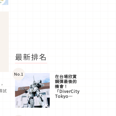
最新排名
No.
1
在台場欣賞
鋼彈最後的
色，
機會！
得試
「DiverCity
Tokyo
Plaza」搭
船、購物、
美食及夜
景，一次全