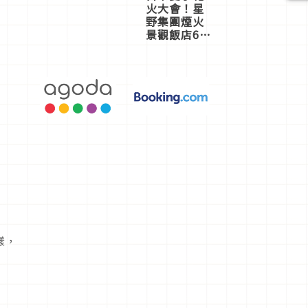
火大會！星
野集團煙火
景觀飯店6
選，讓你不
用人擠人悠
閒欣賞
樣，