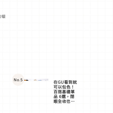
的蠟
No.
5
在GU看到就
可以包色！
百搭基礎單
品 6選，閉
眼全收也不
心疼