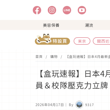
美容保養
潮流
東京
關西近
首頁
購物
【盒玩速報】日本4月最新
【盒玩速報】日本4
員＆校隊壓克力立牌
2026年04月17日
｜ By
9317