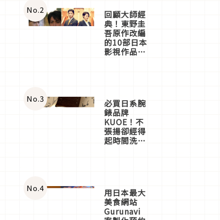
體驗
No.
2
回顧大師經
典！東野圭
吾原作改編
的10部日本
影視作品推
薦
No.
3
必買日系腕
錶品牌
KUOE！不
張揚卻經得
起時間洗鍊
的經典之作
五選
No.
4
用日本最大
美食網站
Gurunavi