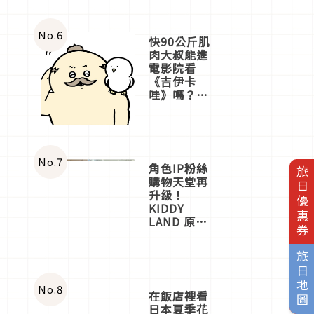
No.
6
快90公斤肌
肉大叔能進
電影院看
《吉伊卡
哇》嗎？日
本重金屬樂
團「打首」
會長與
nagano老師
一同給出了
No.
7
角色IP粉絲
旅日優惠券
答案
購物天堂再
升級！
KIDDY
LAND 原宿
店吉伊卡哇
迎客，新開
旅日地圖
幕
OMOKADO
店3分即達
No.
8
在飯店裡看
日本夏季花