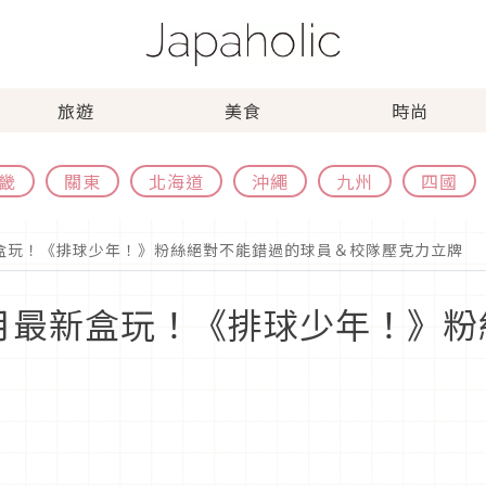
旅遊
美食
時尚
畿
關東
北海道
沖繩
九州
四國
盒玩！《排球少年！》粉絲絕對不能錯過的球員＆校隊壓克力立牌
月最新盒玩！《排球少年！》粉