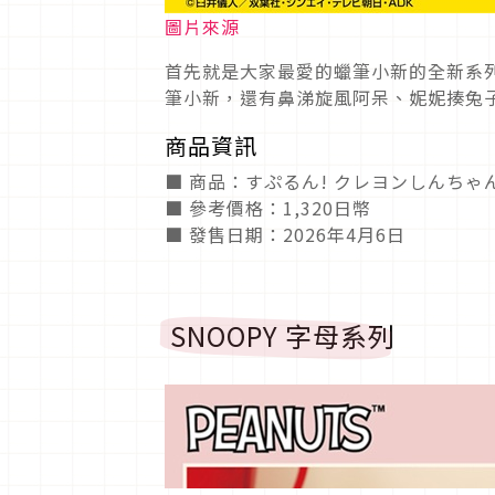
圖片來源
首先就是大家最愛的蠟筆小新的全新系
筆小新，還有鼻涕旋風阿呆、妮妮揍兔
商品資訊
■ 商品：すぷるん! クレヨンしんちゃ
■ 參考價格：1,320日幣
■ 發售日期：2026年4月6日
SNOOPY 字母系列