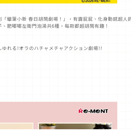
列「蠟筆小新 春日胡鬧劇場！」，有露屁屁、化身動感超人
子、肥嘟嘟左衛門泡湯共6種，每款都超胡鬧有趣！
んゆれる!オラのハチャメチャアクション劇場!!