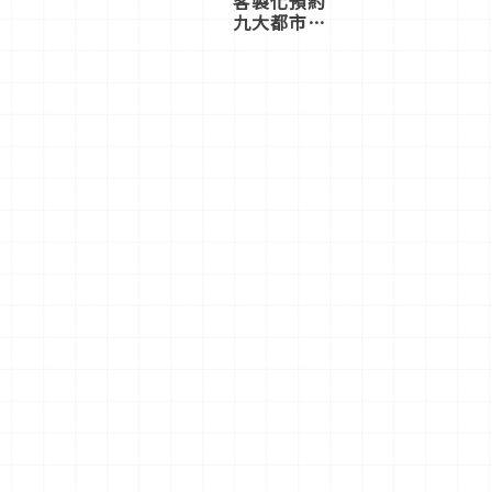
客製化預約
九大都市餐
廳，打造專
屬美食體
驗！