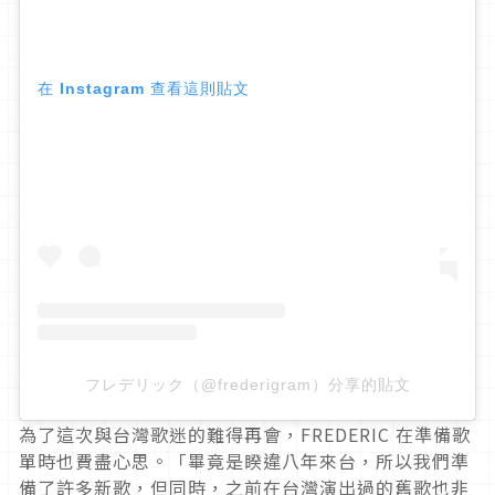
在 Instagram 查看這則貼文
フレデリック（@frederigram）分享的貼文
為了這次與台灣歌迷的難得再會，FREDERIC 在準備歌
單時也費盡心思。「畢竟是睽違八年來台，所以我們準
備了許多新歌，但同時，之前在台灣演出過的舊歌也非