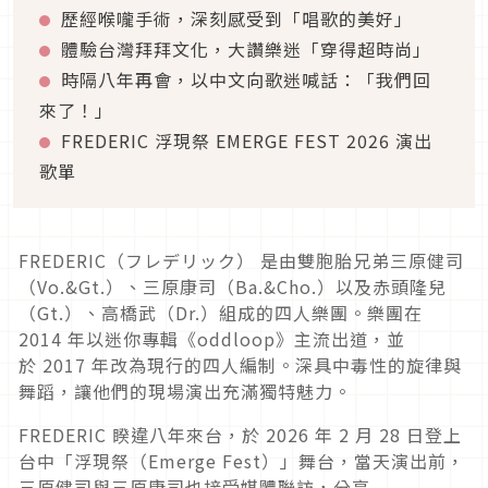
歷經喉嚨手術，深刻感受到「唱歌的美好」
體驗台灣拜拜文化，大讚樂迷「穿得超時尚」
時隔八年再會，以中文向歌迷喊話：「我們回
來了！」
FREDERIC 浮現祭 EMERGE FEST 2026 演出
歌單
FREDERIC（フレデリック）
是由雙胞胎兄弟三原健司
（
Vo.&Gt.
）、三原康司（
Ba.&Cho.
）以及赤頭隆兒
（
Gt.
）、高橋武（
Dr.
）組成的四人樂團。樂團在
2014
年以迷你專輯《
oddloop
》主流出道，並
於
2017
年改為現行的四人編制。深具中毒性的旋律與
舞蹈，讓他們的現場演出充滿獨特魅力。
FREDERIC 睽違八年來台，於 2026 年 2 月 28 日登上
台中「浮現祭（Emerge Fest）」舞台，當天演出前，
三原健司與三原康司也接受媒體聯訪，分享