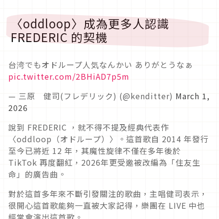
〈oddloop〉成為更多人認識
FREDERIC 的契機
台湾でもオドループ人気なんかい ありがとうなぁ
pic.twitter.com/2BHiAD7p5m
— 三原 健司(フレデリック) (@kenditter)
March 1,
2026
說到 FREDERIC ，就不得不提及經典代表作
〈oddloop（
オドループ
）〉。這首歌自 2014 年發行
至今已將近 12 年，其魔性旋律不僅在多年後於
TikTok 再度翻紅，2026年更受邀被改編為「住友生
命」的廣告曲。
對於這首多年來不斷引發關注的歌曲，主唱健司表示，
很開心這首歌能夠一直被大家記得，樂團在 LIVE 中也
經常會演出這首歌。