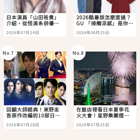
日本演員「山田裕貴」
2026酷暑該怎麼度過？
介紹，從怪演系俳優走
GU 「接觸涼感」是你的
向國民級日劇主角
夏日救星
2026年07月24日
2026年06月25日
No.
7
No.
8
回顧大師經典！東野圭
在飯店裡看日本夏季花
吾原作改編的10部日本
火大會！星野集團煙火
影視作品推薦
景觀飯店6選，讓你不用
2026年07月28日
2026年07月25日
人擠人悠閒欣賞