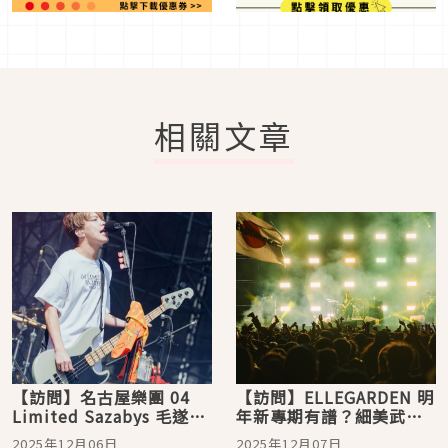
相關文章
【訪問】名古屋樂團 04
【訪問】ELLEGARDEN 明
Limited Sazabys 毛遂自
年新專期有譜？細美武士
薦登上火球祭，大讚盪鞦
現在最想守護的東西是
2025年12月06日
2025年12月07日