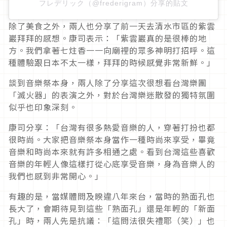
フレデリック（@frederigram）分享的貼文
除了美食之外，兩人也分享了前一天去清水市區的紫雲
巖拜拜的感想。康司表示：「紫雲巖真的是很棒的地
方。我們拿著七炷香一一向廟裡的眾多神明打招呼。這
種體驗跟日本不太一樣，拜拜的時候感覺非常新鮮。」
談到音樂祭本身，兩人除了分享這次很想看台灣樂團
「滅火器」的表演之外，對於台灣樂迷散發的獨特氛圍
似乎也印象深刻。
康司分享：「台灣有很多熱愛音樂的人，穿著打扮也都
很時尚。大家把音樂祭本身當作一種時尚來享受，畢竟
音樂和時尚本來就有許多相通之處。看到台灣這些喜歡
音樂的年輕人像這樣打從心底享受音樂，身為音樂人的
我們也感到非常開心。」
有趣的是，當媒體問及睽違八年來台，當時的熟面孔也
長大了，會期待見到這些「熟面孔」還是年輕的「新面
孔」時，兩人先是抗議：「這問法很失禮耶
（
笑
）
」也