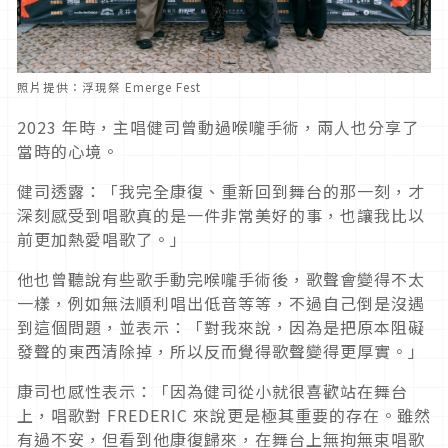
照片提供：浮現祭 Emerge Fest
2023 年時，主唱健司曾動過喉嚨手術，兩人也分享了
當時的心境。
健司透露：「我完全康復、重新回到舞台的那一刻，才
深刻感受到唱歌真的是一件非常美好的事，也讓我比以
前更加熱愛唱歌了。」
他也曾聽說有些歌手動完喉嚨手術後，歌聲會變得不太
一樣，例如無法順利唱出低音等等，不過自己倒是沒遇
到這個問題，並表示：「對我來說，因為是把原本阻礙
發聲的東西清除掉，所以反而覺得歌聲變得更厚實。」
康司也感性表示：「因為健司從小就很喜歡站在舞台
上，唱歌對 FREDERIC 來說更是極其重要的存在。雖然
有過不安，但看到他康復歸來，在舞台上無拘無束唱歌