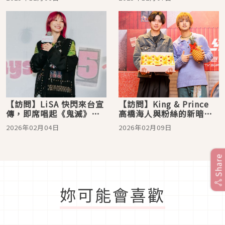
韆超有趣
「太太的笑容」
【訪問】LiSA 快閃來台宣
【訪問】King & Prince
傳，即席唱起《鬼滅》新
高橋海人與粉絲的新暗號
歌卻怕暴雷？加碼曝光新
「地瓜球」，永瀨廉相約
2026年02月04日
2026年02月09日
年年糕獨家吃法
夏季來分享自己的靈異體
驗
Share
妳可能會喜歡