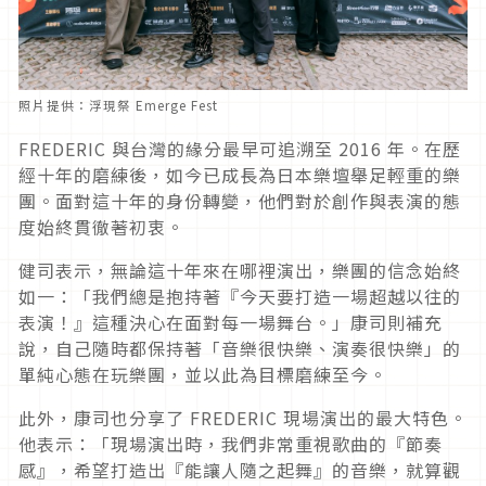
照片提供：浮現祭 Emerge Fest
FREDERIC 與台灣的緣分最早可追溯至 2016 年。在歷
經十年的磨練後，如今已成長為日本樂壇舉足輕重的樂
團。面對這十年的身份轉變，他們對於創作與表演的態
度始終貫徹著初衷。
健司表示，無論這十年來在哪裡演出，樂團的信念始終
如一：「我們總是抱持著『今天要打造一場超越以往的
表演！』這種決心在面對每一場舞台。」康司則補充
說，自己隨時都保持著「音樂很快樂、演奏很快樂」的
單純心態在玩樂團，並以此為目標磨練至今。
此外，康司也分享了
FREDERIC
現場演出的最大特色。
他表示：「現場演出時，我們非常重視歌曲的『節奏
感』，希望打造出『能讓人隨之起舞』的音樂，就算觀