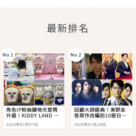
最新排名
No.
1
No.
2
角色IP粉絲購物天堂再
回顧大師經典！東野圭
升級！KIDDY LAND 原
吾原作改編的10部日本
宿店吉伊卡哇迎客，新
影視作品推薦
2026年07月07日
2026年07月28日
開幕 OMOKADO 店3分
即達