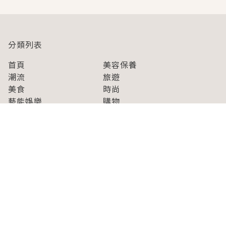
分類列表
首頁
美容保養
潮流
旅遊
美食
時尚
藝能娛樂
購物
關於Japaholic
關於我們
免責事項
寫手招募
Japaholic Girls招募
廣告、合作洽談
關鍵字列表
お問い合わせ