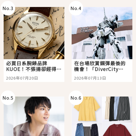
No.
3
No.
4
必買日系腕錶品牌
在台場欣賞鋼彈最後的
KUOE！不張揚卻經得起
機會！「DiverCity
時間洗鍊的經典之作五
Tokyo Plaza」搭船、
2026年07月20日
2026年07月13日
選
購物、美食及夜景，一
次全體驗
No.
5
No.
6