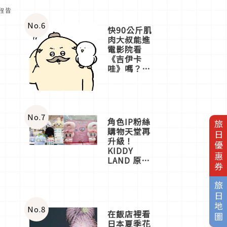
全程皆
No.
6
快90公斤肌
肉大叔能進
電影院看
《吉伊卡
哇》嗎？日
本重金屬樂
團「打首」
會長與
nagano老師
一同給出了
No.
7
角色IP粉絲
旅日優惠券
答案
購物天堂再
升級！
KIDDY
LAND 原宿
店吉伊卡哇
迎客，新開
旅日地圖
幕
OMOKADO
店3分即達
No.
8
在飯店裡看
日本夏季花