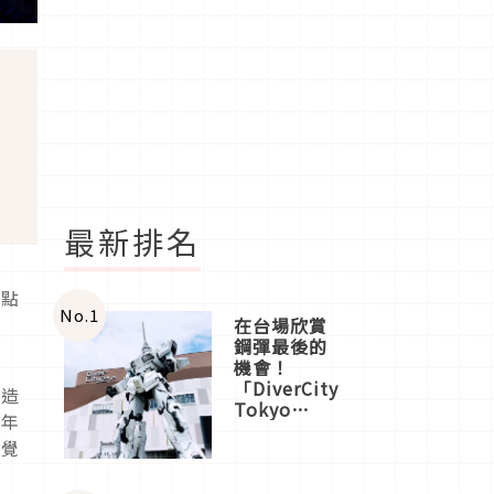
最新排名
景點
No.
1
逸
在台場欣賞
鋼彈最後的
機會！
「DiverCity
的造
Tokyo
近年
Plaza」搭
視覺
船、購物、
美食及夜
景，一次全