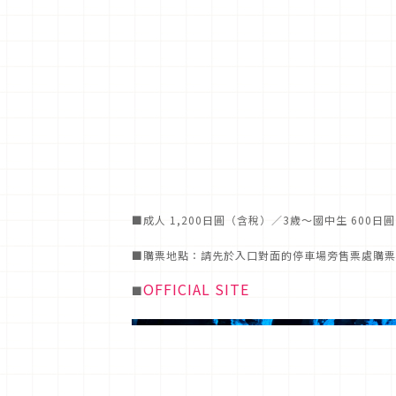
■成人 1,200日圓（含稅）／3歲～國中生 600日
■購票地點：請先於入口對面的停車場旁售票處購票
OFFICIAL SITE
■