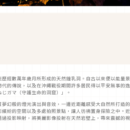
座歷經數萬年歲月所形成的天然鐘乳洞。自古以來便以能量
時代的傳說，以及在沖繩戰役期間許多居民得以平安無事的
ぬじガマ（守護生命的洞窟）」。
賞夢幻般的燈光演出與音效，一邊近距離感受大自然所打造
彩繽紛的空間以及多處拍照景點，讓人彷彿置身探險之中。
透過投影映射，將美麗影像投射在天然岩壁上，帶來震撼的