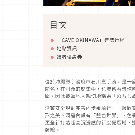
目次
「CAVE OKINAWA」建議行程
地點資訊
讀者優惠券
位於沖繩縣宇流麻市石川嘉手苅，是一
聞名，在洞窟的歷史中，也流傳著琉球
聞，因此被當地人親切地稱為「ぬちし
沿著安全規劃完善的步道前行，一邊欣
形之美。洞窟內設有「藍色世界」、色
更全新打造超高沉浸感的新感覺區域，
體驗。