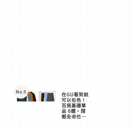
No.
5
在GU看到就
可以包色！
百搭基礎單
品 6選，閉
眼全收也不
心疼