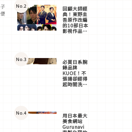
體驗
No.
2
親子
回顧大師經
分便
典！東野圭
吾原作改編
的10部日本
影視作品推
薦
No.
3
必買日系腕
錶品牌
KUOE！不
張揚卻經得
起時間洗鍊
的經典之作
五選
No.
4
用日本最大
美食網站
Gurunavi