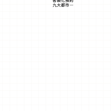
客製化預約
九大都市餐
廳，打造專
屬美食體
驗！