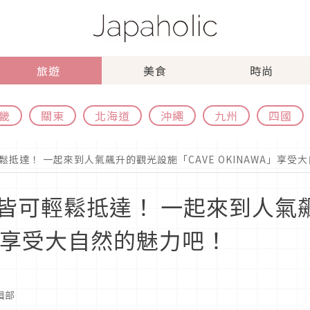
旅遊
美食
時尚
畿
關東
北海道
沖繩
九州
四國
抵達！ 一起來到人氣飆升的觀光設施「CAVE OKINAWA」享受
皆可輕鬆抵達！ 一起來到人氣
WA」享受大自然的魅力吧！
編輯部