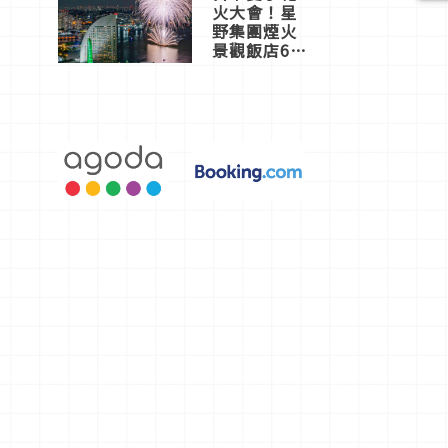
火大會！星
野集團煙火
景觀飯店6
選，讓你不
用人擠人悠
閒欣賞