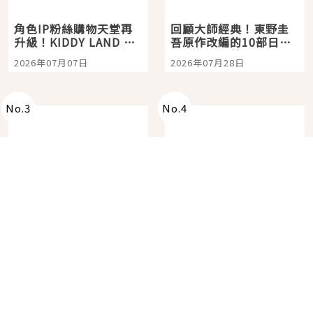
角色IP粉絲購物天堂再
回顧大師經典！東野圭
升級！KIDDY LAND 原
吾原作改編的10部日本
宿店吉伊卡哇迎客，新
影視作品推薦
2026年07月07日
2026年07月28日
開幕 OMOKADO 店3分
即達
No.
3
No.
4
必買日系腕錶品牌
在台場欣賞鋼彈最後的
KUOE！不張揚卻經得起
機會！「DiverCity
時間洗鍊的經典之作五
Tokyo Plaza」搭船、
2026年07月20日
2026年07月13日
選
購物、美食及夜景，一
次全體驗