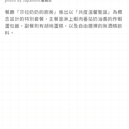
photo by Japaholic編輯部
餐廳「莎拉奶奶的廚房」推出以「共度溫馨聖誕」為概
念設計的特別套餐，主餐是淋上蝦肉番茄奶油醬的炸蝦
蛋包飯，副餐則有胡桃蛋糕，以及自由選擇的無酒精飲
料。