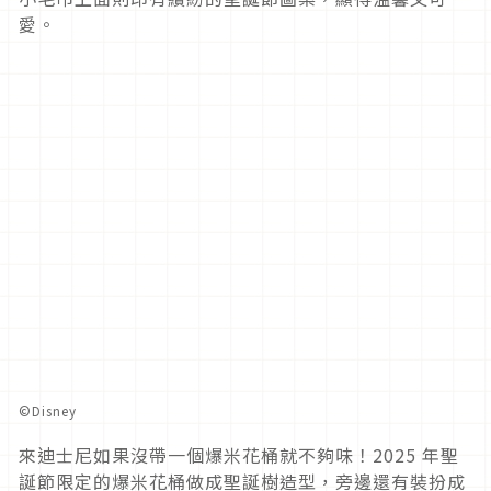
愛。
©Disney
來迪士尼如果沒帶一個爆米花桶就不夠味！2025 年聖
誕節限定的爆米花桶做成聖誕樹造型，旁邊還有裝扮成