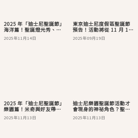
2025 年「迪士尼聖誕節」
東京迪士尼度假區聖誕節
海洋篇！聖誕燈光秀、船
預告！活動將從 11 月 11
上迎賓會、雪人達菲限定
日起開跑，你買好門票了
2025年11月14日
2025年09月19日
周邊登場
嗎？
2025 年「迪士尼聖誕節」
迪士尼樂園聖誕節活動才
樂園篇！米奇與好友帶領
會現身的神祕角色？聖誕
玩具們歡樂遊行，限定周
精靈「Li’l RingRing」
2025年11月13日
2025年11月13日
邊也不可錯過
限定周邊今年也來啦！