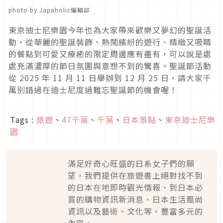
photo by Japaholic編輯部
東京迪士尼樂園今年也為大家帶來歡樂又夢幻的聖誕活
動，從華麗的聖誕裝飾、熱鬧繽紛的遊行、精緻又吸睛
的餐點到可愛又療癒的限定周邊應有盡有，可以說是處
處充滿濃厚的節日氛圍與意想不到的驚喜。聖誕節活動
從 2025 年 11 月 11 日舉辦到 12 月 25 日，請大家千
萬別錯過在迪士尼度過難忘聖誕節的機會喔！
Tags :
旅遊
、
47千葉
、
千葉
、
日本景點
、
東京迪士尼樂
園
滿足好奇心旺盛的日系女子們的願
望，我們提供在旅遊書上絕對找不到
的日本在地即時觀光情報、到日本必
買的購物資訊新消息、日本生活風尚
資訊以及藝術、文化等，豐富多元的