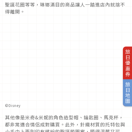
聖誕花圈等等，琳瑯滿目的商品讓人一踏進店內就捨不
得離開。
旅日優惠券
旅日地圖
©Disney
其他像是米奇&米妮的角色造型帽、鑰匙圈、馬克杯，
都非常適合情侶成對購買。此外，針織材質的托特包與
小毛巾上面則印有繽紛的聖誕節圖案，顯得溫馨又可