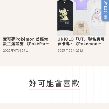
旅日地圖
寶可夢Pokémon 首座常
UNIQLO「UT」聯名寶可
設主題設施 《PokéPark
夢卡牌、《Pokémon
KANTO》將於2026年春
TCG Pocket》，超萌T恤
2025年07月24日
2025年06月25日
季盛大開幕預定於2025秋
登場！
季開放購票
妳可能會喜歡