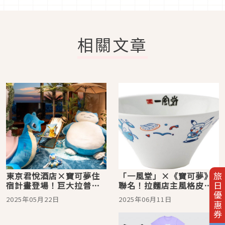
相關文章
東京君悅酒店×寶可夢住
「一風堂」×《寶可夢》
旅日優惠券
宿計畫登場！巨大拉普拉
聯名！拉麵店主風格皮卡
斯與卡比獸陪你共度夏日
丘有田燒拉麵碗、湯匙將
2025年05月22日
2025年06月11日
於福岡寶可夢中心登場！