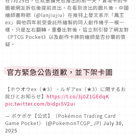
在7月29日，也就是擴充包推出的前一天，實境卡的卡
圖被網友拆包後提前流出。在看到流出的圖片後，中國
繪師晝時歌（@lanjiujiu）在推特上發文表示「鳳王
ex」與他四年前受委託所繪製的同人創作幾乎一模一
樣，只是左右翻轉。重疊比對後，這立刻引發了網友對
《PTCG Pocket》以及創作卡牌的繪師是否抄襲的質
疑。
官方緊急公告道歉，並下架卡圖
【ホウオウex（★3）、ルギアex（★3）に関するお
詫びとお知らせ】
https://t.co/3j0Z1GEdqK
pic.twitter.com/bidpiSV2ui
— ポケポケ【公式】（Pokémon Trading Card
Game Pocket） (@PokemonTCGP_JP)
July 30,
2025