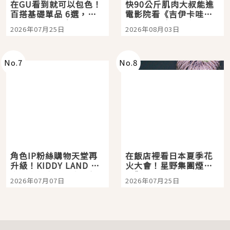
在GU看到就可以包色！
快90公斤肌肉大叔能進
百搭基礎單品 6選，閉
電影院看《吉伊卡哇》
眼全收也不心疼
嗎？日本重金屬樂團
2026年07月25日
2026年08月03日
「打首」會長與nagano
老師一同給出了答案
No.
7
No.
8
角色IP粉絲購物天堂再
在飯店裡看日本夏季花
升級！KIDDY LAND 原
火大會！星野集團煙火
宿店吉伊卡哇迎客，新
景觀飯店6選，讓你不用
2026年07月07日
2026年07月25日
開幕 OMOKADO 店3分
人擠人悠閒欣賞
即達