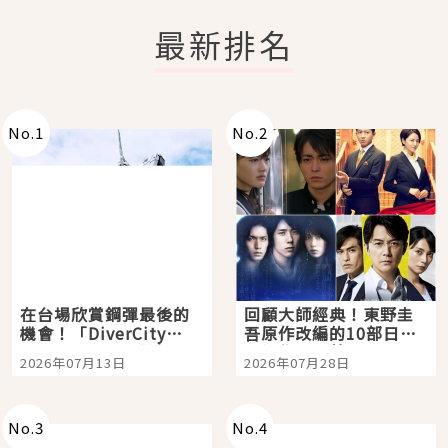
最新排名
No.
1
No.
2
在台場欣賞鋼彈最後的
回顧大師經典！東野圭
機會！「DiverCity
吾原作改編的10部日本
Tokyo Plaza」搭船、
影視作品推薦
2026年07月13日
2026年07月28日
購物、美食及夜景，一
次全體驗
No.
3
No.
4