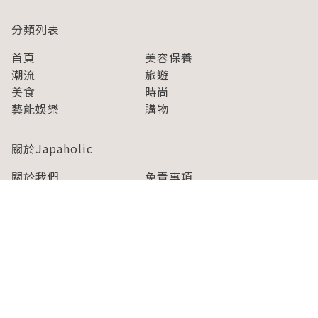
分類列表
首頁
美容保養
潮流
旅遊
美食
時尚
藝能娛樂
購物
關於Japaholic
關於我們
免責事項
寫手招募
Japaholic Girls招募
廣告、合作洽談
關鍵字列表
お問い合わせ