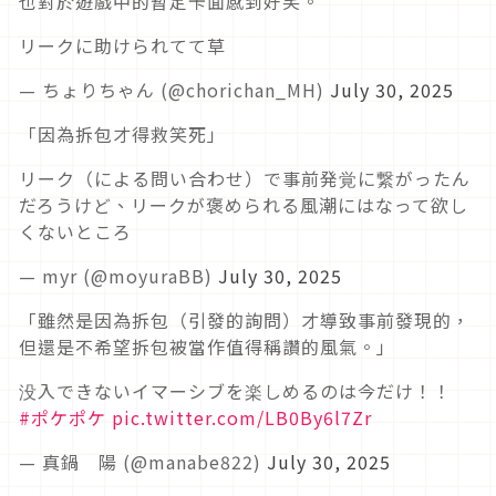
也對於遊戲中的暫定卡面感到好笑。
リークに助けられてて草
— ちょりちゃん (@chorichan_MH)
July 30, 2025
「因為拆包才得救笑死」
リーク（による問い合わせ）で事前発覚に繋がったん
だろうけど、リークが褒められる風潮にはなって欲し
くないところ
— myr (@moyuraBB)
July 30, 2025
「雖然是因為拆包（引發的詢問）才導致事前發現的，
但還是不希望拆包被當作值得稱讚的風氣。」
没入できないイマーシブを楽しめるのは今だけ！！
#ポケポケ
pic.twitter.com/LB0By6l7Zr
— 真鍋 陽 (@manabe822)
July 30, 2025