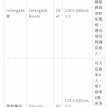
織裝
飾與
Intergate
Intergate
24
110×200cm
京町
房
Room
㎡
×2
家風
格，
適合
情侶
與講
究旅
人。
可入
住最
多4
人，
第3
與第
4張
110×200cm
床為
豪華雙床
Deluxe
35
×2