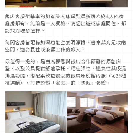
飯店客房從基本的加寬雙人床房到最多可容納4人的家
庭房都有，無論是一人獨旅、情侶出遊或家庭同住，都
能找到理想選擇。
每間客房皆配備加濕功能空氣清淨機、書桌與充足收納
空間，適合長住或兼顧工作的旅人。
最值得一提的，是由席夢思與飯店合作研發的原創床
墊，以及兼具提供舒適承托、絕佳彈性、透氣性與吸濕
排濕功能，搭配柔軟包覆感的飯店原創館內服（可於櫃
檯選購），打造超越「安眠」的「快眠」體驗。