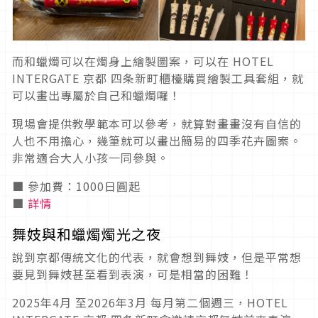
而和蠟燭可以在燭身上繪製圖案，可以在 HOTEL
INTERGATE 京都 四条新町櫃檯購買繪製工具套組，就
可以畫出專屬於自己和蠟燭囉！
現場會提供教學範本可以參考，就算對畫畫沒有自信的
人也不用擔心，幾筆就可以畫出簡易的四季花卉圖案。
非常適合大人小孩一同參與。
■ 參加費：1000日圓起
■
詳情
舞妓與和蠟燭燭光之夜
說到京都傳統文化的代表，就會想到舞妓，但是平常想
要見到舞妓甚至看到表演，可是相當的困難！
2025年4月 至2026年3月 每月第二個週三，HOTEL