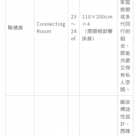
家庭
旅遊
23
110×200cm
或多
Connecting
～
×4
代同
聯通房
Room
24
（兩間相鄰雙
行的
㎡
床房）
組
合，
既能
共處
又保
有私
人空
間。
飯店
標誌
性設
計，
西陣