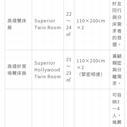
好友
同行
22
與分
高級雙床
Superior
～
110×200cm
床需
房
Twin Room
24
×2
求者
㎡
的首
選。
兼顧
21
110×200cm
Superior
親密
高級好萊
～
×2
Hollywood
與分
塢雙床房
23
（緊密相連）
Twin Room
離需
㎡
求。
可容
納3
～4
人，
推薦