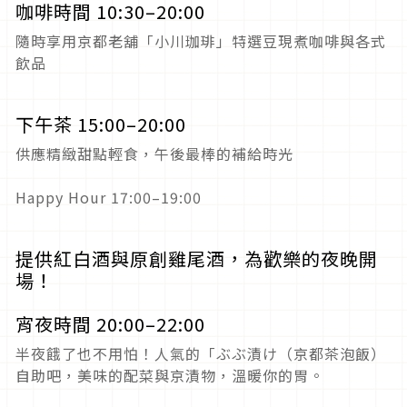
咖啡時間 10:30–20:00
隨時享用京都老舖「小川珈琲」特選豆現煮咖啡與各式
飲品
下午茶 15:00–20:00
供應精緻甜點輕食，午後最棒的補給時光
Happy Hour 17:00–19:00
提供紅白酒與原創雞尾酒，為歡樂的夜晚開
場！
宵夜時間 20:00–22:00
半夜餓了也不用怕！人氣的「ぶぶ漬け（京都茶泡飯）
自助吧，美味的配菜與京漬物，溫暖你的胃。