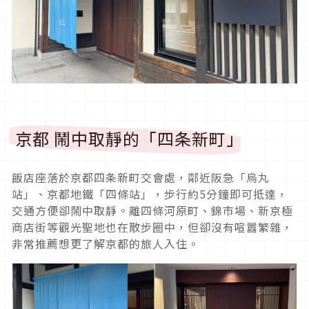
京都 鬧中取靜的「四条新町」
飯店座落於京都四条新町交會處，鄰近阪急「烏丸
站」、京都地鐵「四條站」，步行約5分鐘即可抵達，
交通方便卻鬧中取靜。離四條河原町、錦市場、新京極
商店街等觀光聖地也在散步圈中，但卻沒有喧囂繁雜，
非常推薦想更了解京都的旅人入住。