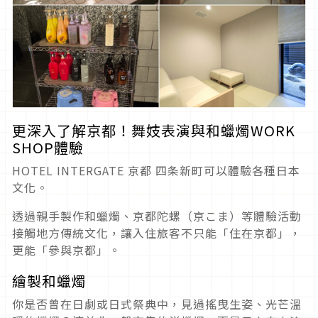
更深入了解京都！舞妓表演與和蠟燭WORK
SHOP體驗
HOTEL INTERGATE 京都 四条新町可以體驗各種日本
文化。
透過親手製作和蠟燭、京都陀螺（京こま）等體驗活動
接觸地方傳統文化，讓入住旅客不只能「住在京都」，
更能「參與京都」。
繪製和蠟燭
你是否曾在日劇或日式祭典中，見過搖曳生姿、光芒溫