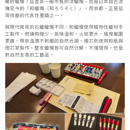
暖的蠟燭？這並非一般市售的洋蠟燭，而是日本自古流
傳至今的「和蠟燭（和ろうそく）」，而京都，正是這
項技藝的代表性重鎮之一。
與現代常見的石蠟蠟燭不同，和蠟燭使用植物性蠟材手
工製作，燃燒時煙少、氣味溫和，火焰更大、搖曳範圍
更廣，帶來溫潤不刺眼的自然光源。燭芯則使用和紙與
燈芯草製作，整支蠟燭皆可自然分解，不僅環保，也是
對自然友善的工藝品。