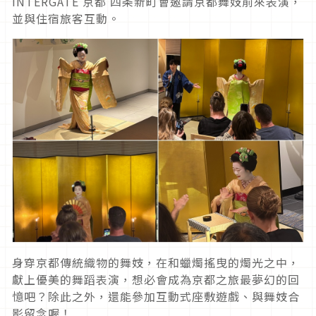
INTERGATE 京都 四条新町會邀請京都舞妓前來表演，
並與住宿旅客互動。
身穿京都傳統織物的舞妓，在和蠟燭搖曳的燭光之中，
獻上優美的舞蹈表演，想必會成為京都之旅最夢幻的回
憶吧？除此之外，還能參加互動式座敷遊戲、與舞妓合
影留念喔！