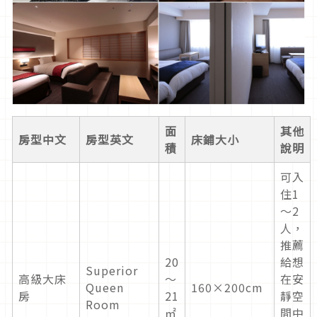
面
其他
房型中文
房型英文
床鋪大小
積
說明
可入
住1
～2
人，
推薦
20
給想
Superior
高級大床
～
在安
Queen
160×200cm
房
21
靜空
Room
㎡
間中