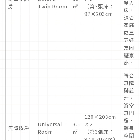
單人
房
Twin Room
㎡
（第3張床：
床，
97×203cm
適合
家庭
或三
五好
友同
遊京
都。
符合
無障
礙設
計，
浴室
無門
120×203cm
檻、
Universal
35
×2
無障礙房
轉身
Room
㎡
（第3張床：
空間
97×203cm）