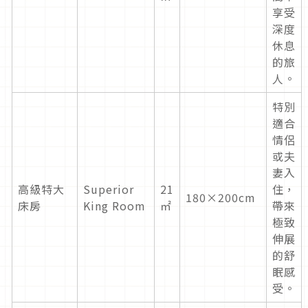
享受
深度
休息
的旅
人。
特別
適合
情侶
或夫
妻入
高級特大
Superior
21
住，
180×200cm
床房
King Room
㎡
帶來
極致
伸展
的舒
眠感
受。