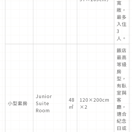
寬
敞，
最多
入住
3
人。
飯店
最高
等級
房
型，
有臥
室與
Junior
48
120×200cm
客
小型套房
Suite
㎡
×2
廳，
Room
適合
紀念
日或