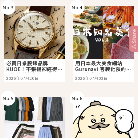
No.
3
No.
4
Share
必買日系腕錶品牌
用日本最大美食網站
KUOE！不張揚卻經得起
Gurunavi 客製化預約九
時間洗鍊的經典之作五
大都市餐廳，打造專屬
2026年07月20日
2026年07月03日
選
美食體驗！
No.
5
No.
6