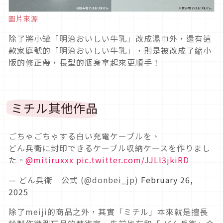
圖片來源
除了將小罐「明治おいしい牛乳」改成濕巾外，還有這
款家庭號的「明治おいしい牛乳」，則是被改成了縮小
版的修正帶，長型的瓶身拿起來更順手！
ミチル其他作品
ごちゃごちゃする白い充電ケーブルを、
どん兵衛に封印できるケーブル収納ケースを作りまし
た。
@mitiruxxx
pic.twitter.com/JJLl3jkiRD
— どん兵衛 公式 (@donbei_jp)
February 26,
2025
除了meiji的商品之外，其實「ミチル」本來就是擅長