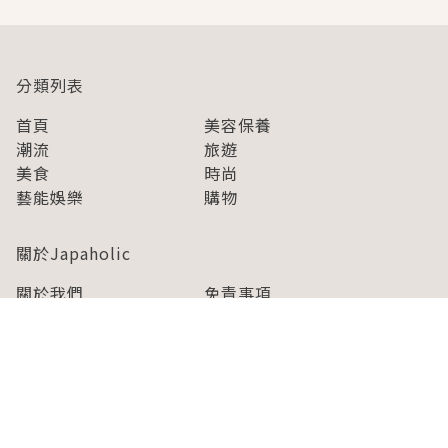
分類列表
首頁
美容保養
潮流
旅遊
美食
時尚
藝能娛樂
購物
關於Japaholic
關於我們
免責事項
寫手招募
Japaholic Girls招募
廣告、合作洽談
關鍵字列表
お問い合わせ