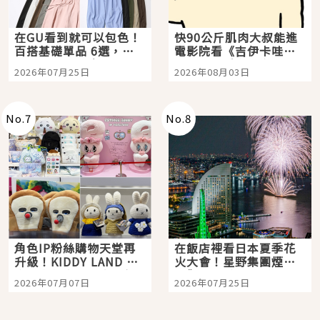
在GU看到就可以包色！
快90公斤肌肉大叔能進
百搭基礎單品 6選，閉
電影院看《吉伊卡哇》
眼全收也不心疼
嗎？日本重金屬樂團
2026年07月25日
2026年08月03日
「打首」會長與nagano
老師一同給出了答案
No.
7
No.
8
角色IP粉絲購物天堂再
在飯店裡看日本夏季花
升級！KIDDY LAND 原
火大會！星野集團煙火
宿店吉伊卡哇迎客，新
景觀飯店6選，讓你不用
2026年07月07日
2026年07月25日
開幕 OMOKADO 店3分
人擠人悠閒欣賞
即達