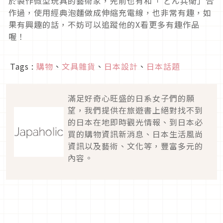
於製作微型玩具的藝術家，先前也有和「 どん兵衛」合
作過，使用經典泡麵做成伸縮充電線，也非常有趣，如
果有興趣的話，不妨可以追蹤他的X看更多有趣作品
喔！
Tags :
購物
、
文具雜貨
、
日本設計
、
日本話題
滿足好奇心旺盛的日系女子們的願
望，我們提供在旅遊書上絕對找不到
的日本在地即時觀光情報、到日本必
買的購物資訊新消息、日本生活風尚
資訊以及藝術、文化等，豐富多元的
內容。