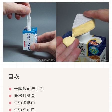
目次
十勝起司洗手乳
優格耳機盒
牛奶濕紙巾
牛奶立可白