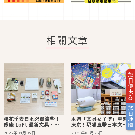
相關文章
旅日優惠券
旅日地圖
櫻花季去日本必買這些！
本週「文具女子博」重返
銀座 LoFt 最新文具、雜
東京！現場直擊日本文具
貨、美妝、伴手禮人氣商
迷的最大盛會
2025年04月05日
2025年06月26日