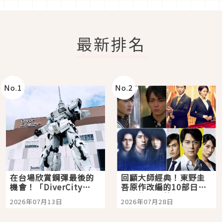
最新排名
No.
1
No.
2
在台場欣賞鋼彈最後的
回顧大師經典！東野圭
機會！「DiverCity
吾原作改編的10部日本
Tokyo Plaza」搭船、
影視作品推薦
2026年07月13日
2026年07月28日
購物、美食及夜景，一
次全體驗