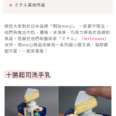
ミチル其他作品
相信大家對於日本品牌「明治meiji」 一定都不陌生，
他們有推出牛奶、優格、冰淇淋、巧克力等各式各樣的
食品，而最近他們和藝術家「ミチル」（
mitiruxxx
）
合作，用meiji商品改做為一系列縮小版文具，每款都
超可愛，一起來看看！
十勝起司洗手乳