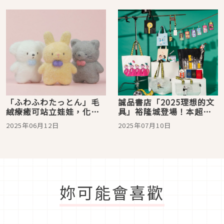
品 TOP 3
「ふわふわたっとん」毛
誠品書店「2025理想的文
絨療癒可站立娃娃，化身
具」裕隆城登場！本超人
造型便條紙與植絨公仔，
氣插畫家unpis擔綱導演！
2025年06月12日
2025年07月10日
文具控與公仔控不容錯
首波搶先獻映LAMY、
過！
MIDORI、HIGHTIDE逾百
款獨家聯名文具
妳可能會喜歡