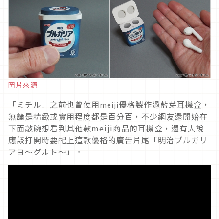
圖片來源
「ミチル」之前也曾使用
優格製作過藍芽耳機盒，
meiji
無論是精緻或實用程度都是百分百，不少網友還開始在
下面敲碗想看到其他款meiji商品的耳機盒，還有人說
應該打開時要配上這款優格的廣告片尾「明治ブルガリ
アヨ〜グルト〜」。