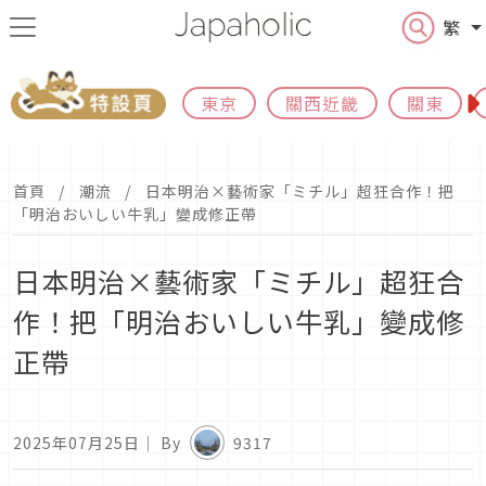
繁
東京
關西近畿
關東
首頁
潮流
日本明治×藝術家「ミチル」超狂合作！把
「明治おいしい牛乳」變成修正帶
日本明治×藝術家「ミチル」超狂合
作！把「明治おいしい牛乳」變成修
正帶
2025年07月25日
｜ By
9317