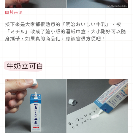
圖片來源
接下來是大家都很熟悉的「明治おいしい牛乳」，被
「ミチル」改成了縮小版的溼紙巾盒，大小剛好可以隨
身攜帶，如果真的商品化，應該會很方便吧！
牛奶立可白