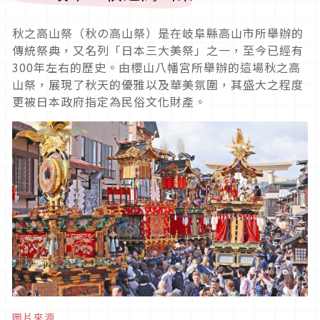
秋之高山祭（秋の高山祭）是在岐阜縣高山市所舉辦的
傳統祭典，又名列「日本三大美祭」之一，至今已經有
300
年左右的歷史。
由櫻山八幡宮所舉辦的這場秋之高
山祭，展現了秋天的優雅以及華美氛圍，其盛大之程度
更被日本政府指定為民俗文化財產。
圖片來源