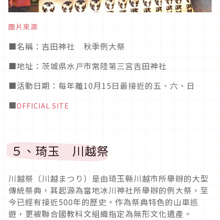
圖片來源
■
名稱：吉田神社 秋季例大祭
■
地址：茨城県水戸市常陸第三宮吉田神社
■活動日期
：每年離10月15日最接近的五、六、日
■
OFFICIAL SITE
５、琦玉 川越祭
川越祭（川越まつり）是由琦玉縣川越市所舉辦的大型
傳統祭典，其起源為當地冰川神社所舉辦的例大祭，
至
今已經有接近
500
年的歷史。作為祭典特色的山車巡
遊，更被聯合國教科文組織指定為無形文化遺產。