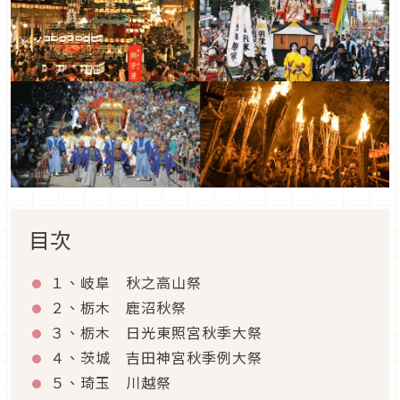
目次
１、岐阜 秋之高山祭
２、栃木 鹿沼秋祭
３、栃木 日光東照宮秋季大祭
４、茨城 吉田神宮秋季例大祭
５、琦玉 川越祭