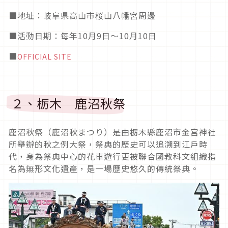
■
地址：岐阜県高山市桜山八幡宮周邊
■活動日期
：每年10月9日～10月10日
■
OFFICIAL SITE
２、栃木 鹿沼秋祭
鹿沼秋祭（鹿沼秋まつり）是由栃木縣鹿沼市金宮神社
所舉辦的秋之例大祭，祭典的歷史可以追溯到江戶時
代，身為祭典中心的花車遊行更被聯合國教科文組織指
名為無形文化遺產，是一場歷史悠久的傳統祭典。