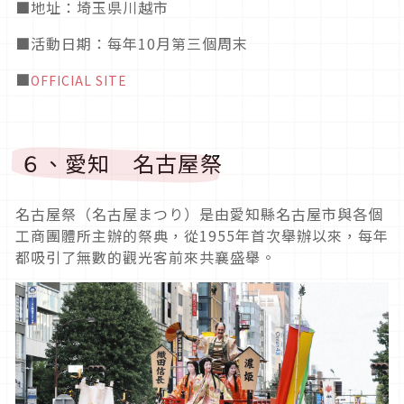
■
地址：埼玉県川越市
■活動日期
：每年10月第三個周末
■
OFFICIAL SITE
６、愛知 名古屋祭
名古屋祭（名古屋まつり）
是由愛知縣名古屋市與各個
工商團體所主辦的祭典，從
1955
年首次舉辦以來，每年
都吸引了無數的觀光客前來共襄盛舉。