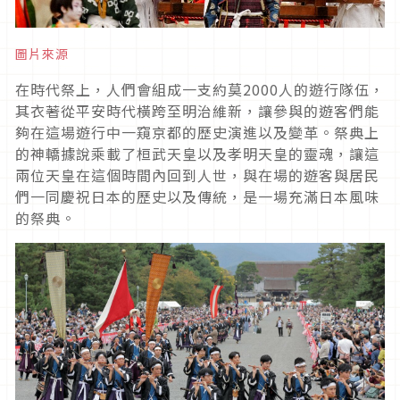
圖片來源
在時代祭上，人們會組成一支約莫
2000
人的遊行隊伍，
其衣著從平安時代橫跨至明治維新，讓參與的遊客們能
夠在這場遊行中一窺京都的歷史演進以及變革。祭典上
的神轎據說乘載了桓武天皇以及孝明天皇的靈魂，讓這
兩位天皇在這個時間內回到人世，與在場的遊客與居民
們一同慶祝日本的歷史以及傳統，是一場充滿日本風味
的祭典。