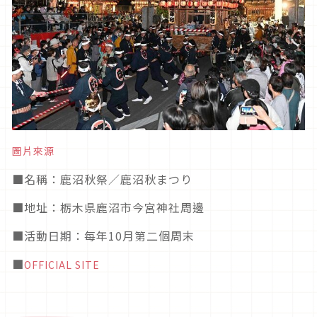
圖片來源
■
名稱：鹿沼秋祭／鹿沼秋まつり
■
地址：栃木県鹿沼市今宮神社周邊
■活動日期
：每年10月第二個周末
■
OFFICIAL SITE