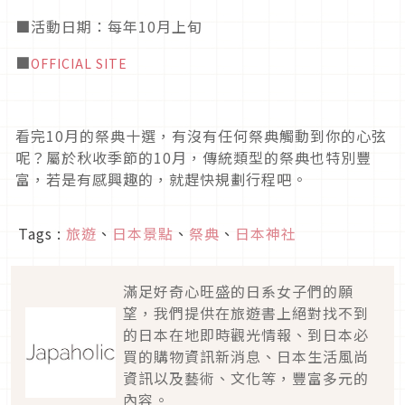
■活動日期
：每年10月上旬
■
OFFICIAL SITE
看完
10
月的祭典十選，有沒有任何祭典觸動到你的心弦
呢？屬於秋收季節的
10
月，傳統類型的祭典也特別豐
富，若是有感興趣的，就趕快規劃行程吧。
Tags :
旅遊
、
日本景點
、
祭典
、
日本神社
滿足好奇心旺盛的日系女子們的願
望，我們提供在旅遊書上絕對找不到
的日本在地即時觀光情報、到日本必
買的購物資訊新消息、日本生活風尚
資訊以及藝術、文化等，豐富多元的
內容。