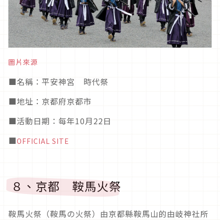
圖片來源
■
名稱：平安神宮 時代祭
■
地址：京都府京都市
■活動日期
：每年10月22日
■
OFFICIAL SITE
８、京都 鞍馬火祭
鞍馬火祭（鞍馬の火祭）
由京都縣鞍馬山的由岐神社所