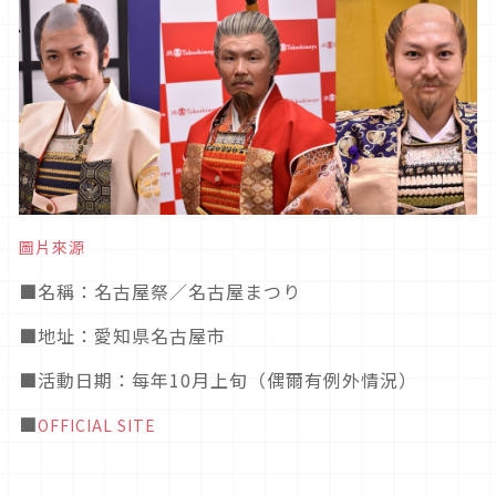
圖片來源
■
名稱：名古屋祭／名古屋まつり
■
地址：愛知県名古屋市
■活動日期
：每年10月上旬（偶爾有例外情況）
■
OFFICIAL SITE