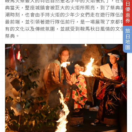
旅日優惠券
鞍馬火祭最大的特色自然是名字中的火焰儀式了，在祭
典當天，整座城鎮會被巨大的火炬所照亮，到了祭典高
潮時刻，也會由手持火炬的少年少女們走在遊行隊伍的
最前端，並引領著遊行隊伍前行，是一場展現了京都特
有的文化以及傳統氛圍，並感受到鞍馬秋日風情的文化
旅日地圖
祭典。