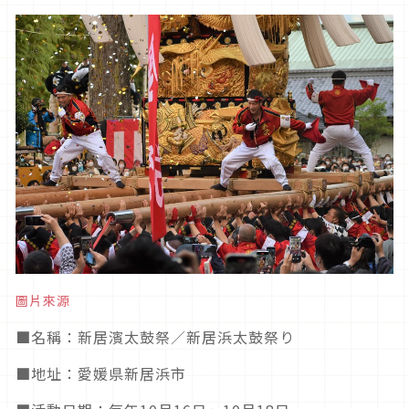
圖片來源
■
名稱：新居濱太鼓祭／新居浜太鼓祭り
■
地址：愛媛県新居浜市