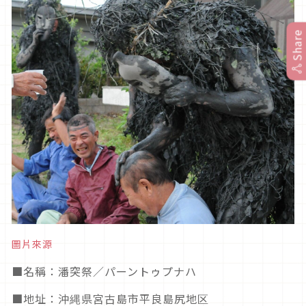
Share
圖片來源
■
名稱：
潘突祭／
パーントゥプナハ
■
地址：沖縄県宮古島市平良島尻地区