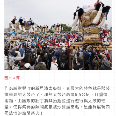
圖片來源
作為感謝豐收的新居濱太鼓祭，其最大的特色就是那裝
飾華麗的太鼓台了，那些太鼓台高達
6.5
公尺，且重達
兩噸，由無數的壯丁將其抬起並進行遊行與太鼓的較
量，使得祭典的熱鬧氣氛被炒到最高點，是能夠展現四
國熱情的熱鬧祭典！