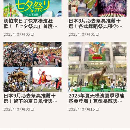
別怕末日了快來橫濱狂
日本8月必去祭典推薦十
歡！「七夕祭典」首度於
選！各式舞蹈祭典帶你抓
橫濱舉辦，無數天燈將於
住夏天的尾巴！
2025年07月05日
2025年07月01日
山下公園飛向空中！
日本9月必去祭典推薦十
2025年夏天橫濱夏季恐龍
選！留下的夏日風情與初
祭典登場！巨型暴龍與翼
秋的傳統日本帶你一次
龍燈籠童趣登場
2025年07月09日
2025年07月15日
看！