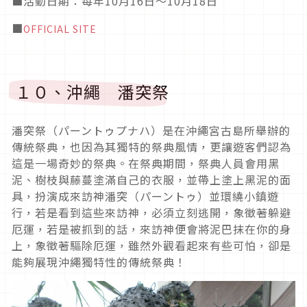
■活動日期
：每年10月16日～10月18日
■
OFFICIAL SITE
１０、沖繩 潘突祭
潘突祭
（パーントゥプナハ）
是在沖繩宮古島所舉辦的
傳統祭典，也因為其獨特的祭典風情，更讓遊客們認為
這是一場奇妙的祭典。
在祭典期間，祭典人員會用黑
泥、樹枝與藤蔓塗滿自己的衣服，並帶上塗上黑泥的面
具，扮演成來訪神
潘突（パーントゥ）並環繞小鎮遊
行，若是看到這些來訪神，必須立刻逃開，象徵著躲避
厄運，若是被抓到的話，來訪神便會將泥巴抹在你的身
上，象徵著
驅除厄運，雖然外觀看起來有些可怕，卻是
能夠展現沖繩獨特性的傳統祭典！