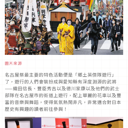
圖片來源
名古屋祭最主要的特色活動便是「鄉土英傑隊遊行」
了，遊行的人們會裝扮成與愛知縣有深度淵源的武將
——織田信長、豐臣秀吉以及德川家康以及他們的武士
部隊在名古屋市的街道上遊行，配上華麗的花車以及豐
富的音樂與舞蹈，使得氣氛熱鬧非凡，非常適合對日本
歷史有興趣的讀者前往參與！