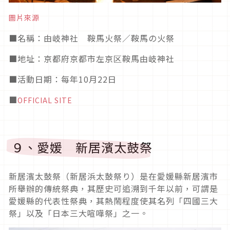
圖片來源
■
名稱：由岐神社 鞍馬火祭／鞍馬の火祭
■
地址：京都府京都市左京区鞍馬由岐神社
■活動日期
：每年10月22日
■
OFFICIAL SITE
９、愛媛 新居濱太鼓祭
新居濱太鼓祭（新居浜太鼓祭り）是在愛媛縣新居濱市
所舉辦的傳統祭典，其歷史可追溯到千年以前，可謂是
愛媛縣的代表性祭典，其熱鬧程度使其名列「四國三大
祭」以及「日本三大喧嘩祭」之一。