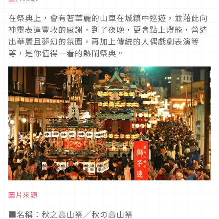
在祭典上，會有著華麗的山車在城鎮中巡遊，並藉此向
神靈表達豐收的感謝，到了夜晚，更會點上燈籠，營造
出華麗且夢幻的氛圍，再加上傳統的人偶戲劇表演等
等，是你值得一看的熱鬧祭典。
圖片來源
■
名稱：秋之高山祭／秋の高山祭