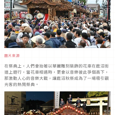
圖片來源
在祭典上，人們會抬著以華麗雕刻裝飾的花車在鹿沼街
道上遊行，當花車相遇時，更會以音樂彼此爭個高下，
那激動人心的音樂大戰，讓鹿沼秋祭成為了一場吸引觀
光客的熱鬧祭典。