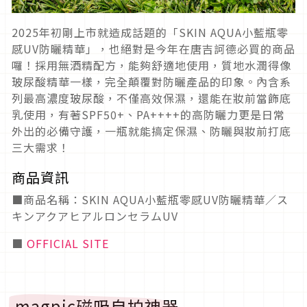
2025年初剛上市就造成話題的「SKIN AQUA小藍瓶零
感UV防曬精華」，也絕對是今年在唐吉訶德必買的商品
囉！採用無酒精配方，能夠舒適地使用，質地水潤得像
玻尿酸精華一樣，完全顛覆對防曬產品的印象。內含系
列最高濃度玻尿酸，不僅高效保濕，還能在妝前當飾底
乳使用，有著SPF50+、PA++++的高防曬力更是日常
外出的必備守護，一瓶就能搞定保濕、防曬與妝前打底
三大需求！
商品資訊
■商品名稱：SKIN AQUA小藍瓶零感UV防曬精華／ス
キンアクアヒアルロンセラムUV
■
OFFICIAL SITE
magpic磁吸自拍神器