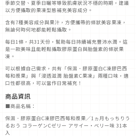
季節交替、夏季日曬等導致肌膚狀況不穩的時期，建議
以方便攝取的果凍型態補充美容成分。
含有7種美容成分與果汁，方便攜帶的條狀美容果凍，
無論何時何地都能輕鬆攝取。
每日1條，共31天份，幫助每日持續補充豐沛水潤。這
是一款美味且能輕鬆攝取膠原蛋白與胎盤素的條狀果
凍。
可以根據自己需求，共有「保濕．膠原蛋白C凍膠巴西
莓和漿果」與「浸透滋潤 胎盤素C果凍」兩種口味，適
口性都很高，可以當作日常補充！
商品資訊
■商品名稱：
保濕．膠原蛋白C凍膠巴西莓和漿果／1ヵ月もっちりう
るおう コラーゲンCゼリー アサイー・ベリー味 31本
入