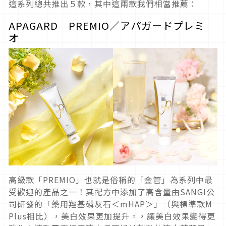
這系列總共推出５款，其中這兩款我們相當推薦：
APAGARD PREMIO／アパガードプレミ
オ
高級款「PREMIO」也就是俗稱的「金管」為系列中最
受歡迎的產品之一！其配方中添加了高含量由SANGI公
司研發的「藥用羥基磷灰石＜mHAP＞」（與標準款M
Plus相比），美白效果更加提升。，讓美白效果變得更