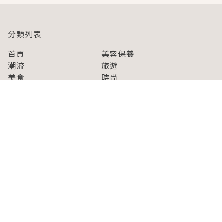
分類列表
首頁
美容保養
潮流
旅遊
美食
時尚
藝能娛樂
購物
關於Japaholic
關於我們
免責事項
寫手招募
Japaholic Girls招募
廣告、合作洽談
關鍵字列表
お問い合わせ