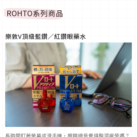
ROHTO系列商品
樂敦V頂級藍鑽／紅鑽眼藥水
長時間盯著螢幕或滑手機，眼睛總是覺得酸澀疲勞嗎？