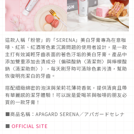
這款人稱「粉管」的「SERENA」美白牙膏專為在意咖
啡、紅茶、紅酒等色素沉澱問題的使用者設計，是一款
主打有效減輕牙齒表面的著色汙垢的美白牙膏。產品中
添加雙重添加去漬成分（偏磷酸鈉〈清潔劑〉與檸檬酸
鈉〈清潔助劑〉），每天刷牙時可清除色素污漬，幫助
恢復明亮潔白的牙齒。
搭配細緻綿密的泡沫與茉莉花薄荷香氣，提供清爽且帶
有華麗感的潔牙體驗！可以說是愛喝茶與咖啡的朋友必
買的一款牙膏！
■商品名稱：APAGARD SERENA／アパガードセレナ
■
OFFICIAL SITE