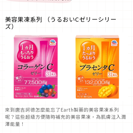
美容果凍系列 （うるおいCゼリーシリー
ズ）
來到唐吉訶德怎麼能忘了Earth製藥的美容果凍系列
呢？這些超級方便隨時補充的美容果凍，為肌膚注入潤
澤能量！