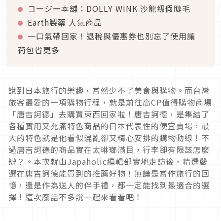
コージー本舖：DOLLY WINK 沙龍級假睫毛
Earth製藥 人氣商品
一口氣帶回家！退稅與優惠券也別忘了使用讓
荷包省更多
說到日本旅行的樂趣，當然少不了美食與購物。而台灣
旅客最愛的一項購物行程，就是前往高CP值得購物商場
「唐吉訶德」去購買東西回家啦！唐吉訶德，是集結了
各種實用又充滿特色商品的日本代表性的便宜賣場，最
大的特色就是他看似混亂卻又精心安排的購物動線！不
過唐吉訶德的商品實在太琳瑯滿目，行李卻有限該怎麼
辦？。本次就由Japaholic編輯部實地走訪後，精選嚴
選在唐吉訶德能買到的推薦好物！無論是當作旅行的回
憶，還是作為送人的伴手禮，都一定能找到最適合的選
擇！這次廢話不多說一起來看看吧！