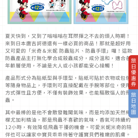
夏天快到，又到了嗡嗡嗡在耳際揮之不去的煩人時期！
來到日本唐吉訶德還有一樣必買的商品！那就是超好用
又可愛的「米奇＆米妮 防蟲貼片、防蟲手環」囉！這款
防蟲產品主打無化學合成殺蟲成分，成分溫和，適合各
旅日優惠券
年齡層使用，不論是大人或小孩都能安心接觸！
產品形式分為貼紙型與手環型，貼紙可貼於衣物或包包
等隨身物品上，手環則可直接配戴在手腕等部位，使用
方式彈性且方便，不僅有裝飾效果，也能驅散惱人的飛
旅日地圖
蟲。
其中最棒的是他不會散發難聞氣味，而是均添加天然檸
檬尤加利精油，那是飛蟲不喜歡的氣味，香氣可持續約
12小時，有效降低飛蟲干擾的機會。可愛米妮米奇的陪
伴也可以讓家中寶貝乖乖待著守護寶貝們稚嫩的肌膚。