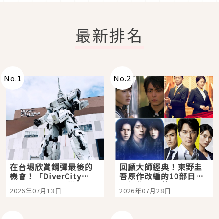
最新排名
No.
1
No.
2
在台場欣賞鋼彈最後的
回顧大師經典！東野圭
機會！「DiverCity
吾原作改編的10部日本
Tokyo Plaza」搭船、
影視作品推薦
2026年07月13日
2026年07月28日
購物、美食及夜景，一
次全體驗