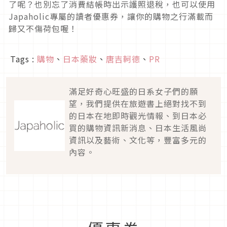
了呢？也別忘了消費結帳時出示護照退稅，也可以使用
Japaholic專屬的讀者優惠券，讓你的購物之行滿載而
歸又不傷荷包喔！
Tags :
購物
、
日本藥妝
、
唐吉軻德
、
PR
滿足好奇心旺盛的日系女子們的願
望，我們提供在旅遊書上絕對找不到
的日本在地即時觀光情報、到日本必
買的購物資訊新消息、日本生活風尚
資訊以及藝術、文化等，豐富多元的
內容。