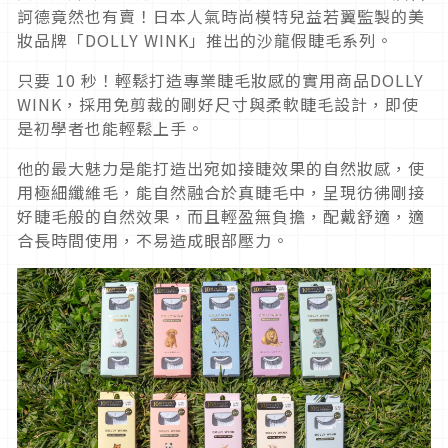
訶德竟然也有賣！日本人氣時尚模特兒益若翼監製的美
妝品牌「DOLLY WINK」推出的沙龍假睫毛系列。
只要 10 秒！輕鬆打造專業睫毛妝感的實用商品DOLLY
WINK，採用免剪裁的剛好尺寸與柔軟睫毛設計，即使
是初學者也能輕鬆上手。
他的最大魅力是能打造出宛如接睫效果的自然妝感，使
用極細纖維毛，能自然融合於真睫毛中，呈現彷彿剛接
好睫毛般的自然效果，而且輕盈無負擔，配戴舒適，適
合長時間使用，不易造成眼部壓力。