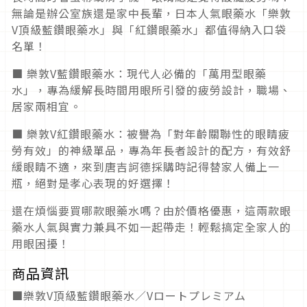
無論是辦公室族還是家中長輩，日本人氣眼藥水「樂敦
V頂級藍鑽眼藥水」與「紅鑽眼藥水」都值得納入口袋
名單！
■ 樂敦V藍鑽眼藥水：現代人必備的「萬用型眼藥
水」，專為緩解長時間用眼所引發的疲勞設計，職場、
居家兩相宜。
■ 樂敦V紅鑽眼藥水：被譽為「對年齡關聯性的眼睛疲
勞有效」的神級單品，專為年長者設計的配方，有效舒
緩眼睛不適，來到唐吉訶德採購時記得替家人備上一
瓶，絕對是孝心表現的好選擇！
還在煩惱要買哪款眼藥水嗎？由於價格優惠，這兩款眼
藥水人氣與實力兼具不如一起帶走！輕鬆搞定全家人的
用眼困擾！
商品資訊
■樂敦V頂級藍鑽眼藥水／Vロートプレミアム