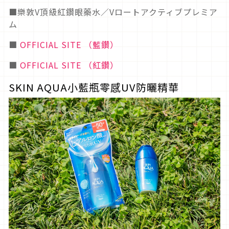
■樂敦V頂級紅鑽眼藥水／Vロートアクティブプレミア
ム
■
OFFICIAL SITE （藍鑽）
■
OFFICIAL SITE （紅鑽）
SKIN AQUA小藍瓶零感UV防曬精華