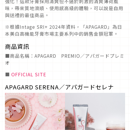
強化！這款牙膏採用清爽但不過於刺激的清爽薄荷風
味，帶來質地滑順、使用感高級的體驗，可以說是自用
與送禮的最佳商品。
※根據Intage SRI+ 2024年資料，「APAGARD」為日
本美白高機能牙膏市場主要系列中的銷售金額冠軍。
商品資訊
■商品名稱：APAGARD PREMIO／アパガードプレミ
オ
■
OFFICIAL SITE
APAGARD SERENA／アパガードセレナ