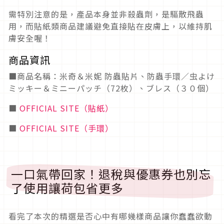
需特別注意的是，產品本身並非殺蟲劑，是驅散飛蟲
用，而貼紙類商品建議避免直接貼在皮膚上，以維持肌
膚安全喔！
商品資訊
■商品名稱：米奇＆米妮 防蟲貼片、防蟲手環／虫よけ
ミッキー＆ミニーパッチ（72枚）、ブレス（３０個）
■
OFFICIAL SITE（貼紙）
■
OFFICIAL SITE（手環）
一口氣帶回家！退稅與優惠券也別忘
了使用讓荷包省更多
看完了本次的精選是否心中有哪幾樣商品讓你蠢蠢欲動