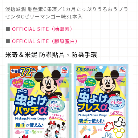
浸透滋潤 胎盤素C果凍／1カ月たっぷりうるおうプラ
センタCゼリーマンゴー味31本入
■
OFFICIAL SITE（胎盤素）
■
OFFICIAL SITE（膠原蛋白）
米奇＆米妮 防蟲貼片、防蟲手環