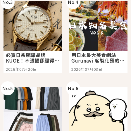
No.
3
No.
4
必買日系腕錶品牌
用日本最大美食網站
KUOE！不張揚卻經得起
Gurunavi 客製化預約九
時間洗鍊的經典之作五
大都市餐廳，打造專屬
2026年07月20日
2026年07月03日
選
美食體驗！
No.
5
No.
6