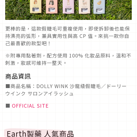
更棒的是，這款假睫毛可重複使用，即使拆卸後也能保
持漂亮的弧形，兼具實用性與高 CP 值。來挑一款你自
己最喜歡的款型吧！
※附專用黏著劑，配方使用 100% 化妝品原料，溫和不
刺激，妝感可維持一整天。
商品資訊
■商品名稱：DOLLY WINK 沙龍級假睫毛／ドーリー
ウインク サロンアイラッシュ
■
OFFICIAL SITE
Earth製藥 人氣商品