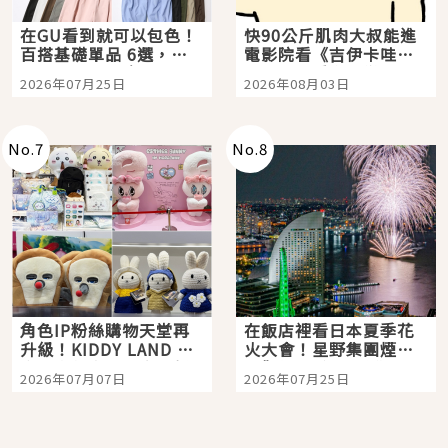
在GU看到就可以包色！
快90公斤肌肉大叔能進
百搭基礎單品 6選，閉
電影院看《吉伊卡哇》
眼全收也不心疼
嗎？日本重金屬樂團
2026年07月25日
2026年08月03日
「打首」會長與nagano
老師一同給出了答案
No.
7
No.
8
角色IP粉絲購物天堂再
在飯店裡看日本夏季花
升級！KIDDY LAND 原
火大會！星野集團煙火
宿店吉伊卡哇迎客，新
景觀飯店6選，讓你不用
2026年07月07日
2026年07月25日
開幕 OMOKADO 店3分
人擠人悠閒欣賞
即達