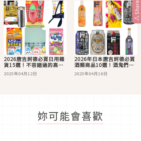
Share
2026唐吉訶德必買日用雜
2026年日本唐吉訶德必買
貨15選！不容錯過的高CP
酒類商品10選！酒鬼們來
值好物
這裡買這些就對了
2025年04月12日
2025年04月16日
妳可能會喜歡