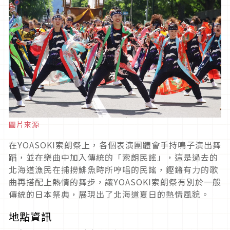
圖片來源
在
YOASOKI
索朗祭上，各個表演團體會手持鳴子演出舞
蹈，並在樂曲中加入傳統的「索朗民謠」，這是過去的
北海道漁民在捕撈鯡魚時所哼唱的民謠，鏗鏘有力的歌
曲再搭配上熱情的舞步，讓
YOASOKI
索朗祭有別於一般
傳統的日本祭典，展現出了北海道夏日的熱情風貌。
地點資訊