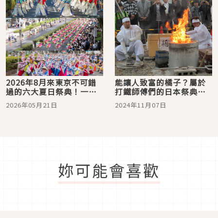
2026年8月來東京不可錯
能讓人致富的橘子？屬於
過的六大夏日祭典！一起
打鐵師傅們的日本祭典
來抓住夏季的青春尾巴
「鞴祭」(ふいごまつり)
2026年05月21日
2024年11月07日
是什麼？
妳可能會喜歡