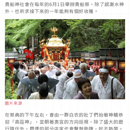
貴船神社會在每年的
6
月
1
日舉辦貴船祭，除了感謝水神
外，也祈求接下來的一年能夠有個好收穫。
圖片來源
在祭典的下午左右，會由一群白衣的壯丁們抬著神轎恭
迎「高龗神」，並朝著奧宮的方向巡視，除了盛大的遊
行隊伍外，周遭的部分店家也會擊鼓助陣，好不熱鬧。