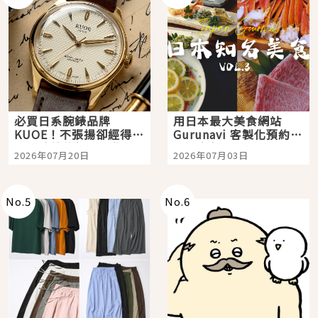
必買日系腕錶品牌
用日本最大美食網站
KUOE！不張揚卻經得起
Gurunavi 客製化預約九
時間洗鍊的經典之作五
大都市餐廳，打造專屬
2026年07月20日
2026年07月03日
選
美食體驗！
No.
5
No.
6