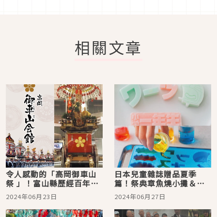
相關文章
令人感動的「高岡御車山
日本兒童雜誌贈品夏季
祭 」！富山縣歷經百年也
篇！祭典章魚燒小攤＆哆
不間斷的傳統文化祭典
啦A夢道具模型都好好玩
2024年06月23日
2024年06月27日