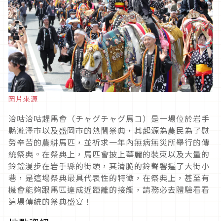
圖片來源
洽咕洽咕趕馬會（チャグチャグ馬コ）
是一場位於岩手
縣瀧澤市以及盛岡市的熱鬧祭典，其起源為農民為了慰
勞辛苦的農耕馬匹，並祈求一年內無病無災所舉行的傳
統祭典。在祭典上，馬匹會披上華麗的裝束以及大量的
鈴鐺漫步在岩手縣的街頭，其清脆的鈴聲響遍了大街小
巷，是這場祭典最具代表性的特徵，在祭典上，甚至有
機會能夠跟馬匹達成近距離的接觸，請務必去體驗看看
這場傳統的祭典盛宴！