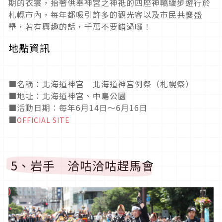
期的衣裳，抬著供奉神宮之神祗的四座神轎緩步遊行於
札幌市內，每年都吸引許多的觀光客以及市民共襄盛
舉，若有興趣的話，千萬不要錯過囉！
地點資訊
■名稱：北海道神宮 北海道神宮例祭（札幌祭）
■地址：北海道神宮、中島公園
■活動日期：每年6月14日～6月16日
■
OFFICIAL SITE
5、岩手 洽咕洽咕趕馬會