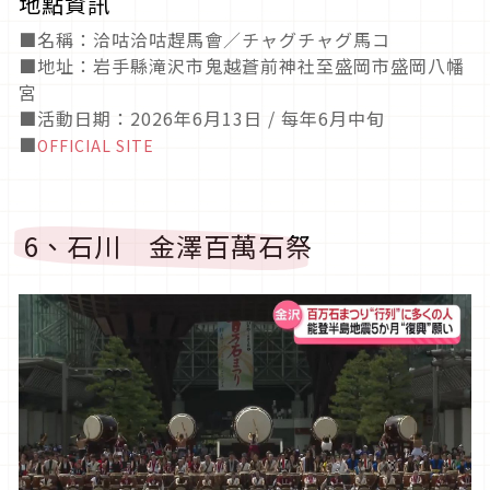
地點資訊
■名稱：洽咕洽咕趕馬會／チャグチャグ馬コ
■地址：岩手縣滝沢市鬼越蒼前神社至盛岡市盛岡八幡
宮
■活動日期：2026年6月13日 / 每年6月中旬
■
OFFICIAL SITE
6、石川 金澤百萬石祭