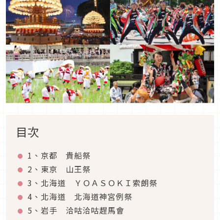
目次
1、京都 貴船祭
2、東京 山王祭
3、北海道 ＹＯＡＳＯＫＩ索朗祭
4、北海道 北海道神宮例祭
5、岩手 洽咕洽咕趕馬會