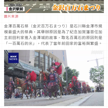
圖
片來源
金澤百萬石祭（金沢百万石まつり）是石川縣金澤市規
模最盛大的祭典，其舉辦原因是為了紀念加賀藩首任加
主前田利家進入金澤城的故事，取名百萬石的原因則是
「一百萬石的米」
，
代表了當年前田家的富裕與繁盛。