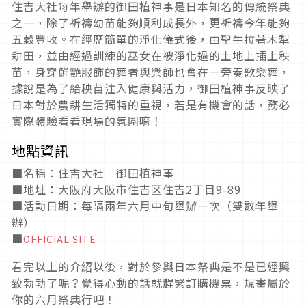
住吉大社每年舉辦的御田植神事是日本知名的傳統祭典
之一，除了祈禱幼苗能夠順利成長外，更祈禱今年能夠
五穀豐收。在經歷簡單的淨化儀式後，由聖牛拉著木犁
耕田，並由經過訓練的巫女在被淨化過的土地上插上秧
苗，身穿鮮艷服飾的舞者與樂師也會在一旁奏歌樂舞，
據說是為了給秧苗注入健康與活力，御田植神事反映了
日本對於農耕生活獨特的重視，若是有機會的話，務必
實際體驗看看現場的氛圍唷！
地點資訊
■名稱：住吉大社 御田植神事
■地址：大阪府大阪市住吉区住吉2丁目9-89
■活動日期：每隔兩年六月中旬舉辦一次（雙數年舉
辦）
■
OFFICIAL SITE
看完以上的介紹以後，對於參與日本祭典是不是已經興
致勃勃了呢？覺得心動的話就趕緊訂購機票，規畫屬於
你的六月祭典行吧！