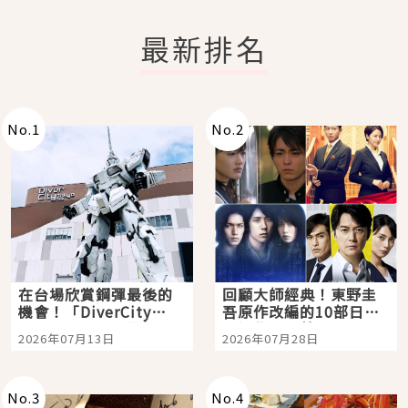
最新排名
No.
1
No.
2
在台場欣賞鋼彈最後的
回顧大師經典！東野圭
機會！「DiverCity
吾原作改編的10部日本
Tokyo Plaza」搭船、
影視作品推薦
2026年07月13日
2026年07月28日
購物、美食及夜景，一
次全體驗
No.
3
No.
4