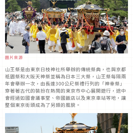
圖片來源
山王祭是由東京日枝神社所舉辦的傳統祭典，也與京都
祗園祭和大阪天神祭並稱為日本三大祭，山王祭每隔兩
年會舉辦一次，由長達
300
公尺祭禮行列的「神幸祭」
穿著著古代的裝扮在熱鬧的東京市中心展開遊行，途中
會經過如國會議事堂、帝國飯店以及東京車站等地，讓
整個東京街頭成為了另類的風貌。