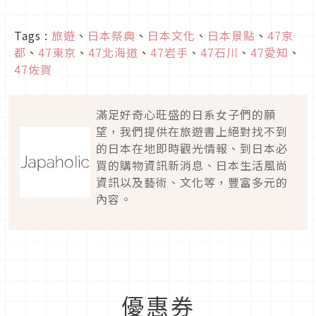
Tags :
旅遊
、
日本祭典
、
日本文化
、
日本景點
、
47京
都
、
47東京
、
47北海道
、
47岩手
、
47石川
、
47愛知
、
47佐賀
滿足好奇心旺盛的日系女子們的願
望，我們提供在旅遊書上絕對找不到
的日本在地即時觀光情報、到日本必
買的購物資訊新消息、日本生活風尚
資訊以及藝術、文化等，豐富多元的
內容。
優惠券