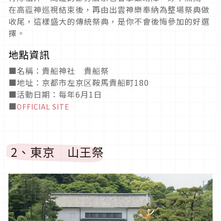
在高龗神巡視結束後，再由出雲神樂奉納為整場祭典做
收尾，這樣盛大的傳統祭典，是你不會後悔參加的好選
擇。
地點資訊
■
名稱：貴船神社 貴船祭
■
地址：京都市左京区鞍馬貴船町180
■活動日期
：每年6月1日
■
OFFICIAL SITE
2、東京 山王祭