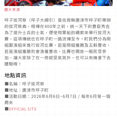
圖片來源
呼子拔河祭（呼子大綱引）是佐賀縣唐津市呼子町舉辦
的拔河祭典，相傳在
400
年之前，統一天下的豐臣秀吉
為了提升士兵的士氣，便使用軍船的繩索來舉行拔河大
賽，這項傳統也在呼子町一路流傳至今。町民們分為岡
組跟濱組來進行拔河比賽，若是岡組獲勝及五穀豐收，
若是濱組獲勝則會漁獲豐收，比賽也開放一般民眾參
加，讓大家除了在一旁感受氣氛外，也可以有機會下去
體驗唷！
地點資訊
■名稱：呼子拔河祭
■地址：唐津市呼子町
■活動日期：2026年6月6日~6月7日 / 每年6月第一個
周末
■
OFFICIAL SITE