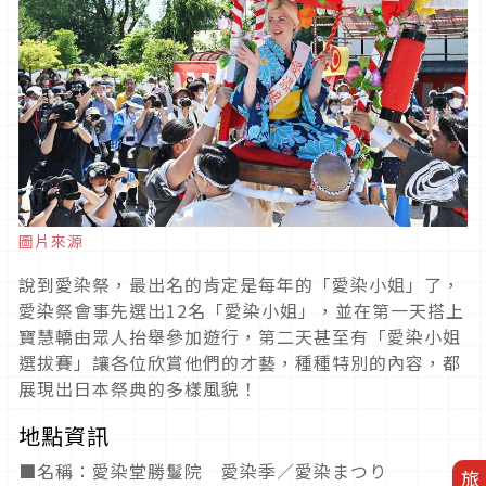
圖片來源
說到愛染祭，最出名的肯定是每年的「愛染小姐」了，
愛染祭會事先選出
12
名「愛染小姐」，並在第一天搭上
寶慧轎由眾人抬舉參加遊行，第二天甚至有「愛染小姐
選拔賽」讓各位欣賞他們的才藝，種種特別的內容，都
展現出日本祭典的多樣風貌！
地點資訊
■名稱：愛染堂勝鬘院 愛染季／愛染まつり