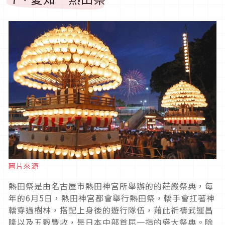
圖片來源
熱田祭是由名古屋市熱田神宮所舉辦的的莊嚴祭典，每
年的
6
月
5
日，熱田神宮都會舉行熱田祭，轎手會扛著神
轎穿過樹林，搭配上身後的遊行隊伍，藉此祈禱武運昌
隆以及五穀豐收，是日本中部首屈一指的盛大祭典。除