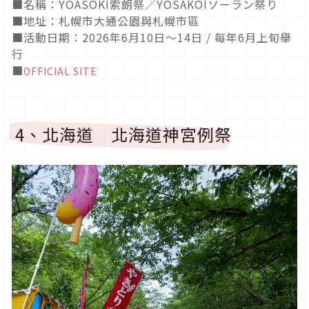
■名稱：
YOASOKI
索朗祭／
YOSAKOI
ソーラン祭り
■地址：札幌市大通公園與札幌市區
■活動日期：2026年6月10日～14日 / 每年6月上旬舉
行
■
OFFICIAL SITE
4、北海道 北海道神宮例祭