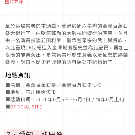
圖片來源
至於這場祭典的重頭戲，莫過於周六舉辦的金澤百萬石
祭大遊行了，由朝氣蓬勃的太鼓拉開遊行的序幕，並且
由一名演員扮演前田利家，攜帶著眾多的武士與貴族，
以此重現
16
世紀進入金澤城的歷史並為此慶祝，再加上
夜晚的能樂演出，是兼具當地歷史意義以及氣勢的熱鬧
祭典，對日本歷史有興趣的話可絕對不能錯過了！
地點資訊
■名稱：金澤百萬石祭／金沢百万石まつり
■地址：石川縣金沢市
■活動日期：2026年6月5日～6月7日 / 每年6月上旬
■
OFFICIAL SITE
7、愛知 熱田祭