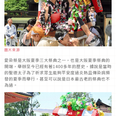
圖片來源
愛染祭是大阪夏季三大祭典之一，也是大阪夏季祭典的
開端，舉辦至今已經有著
1400
多年的歷史，據說是當時
的聖德太子為了祈求眾生能夠平安度過炎熱且傳染病頻
發的夏季而舉行，甚至可以說是日本最古老的祭典也不
為過。