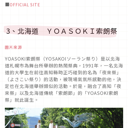
■
OFFICIAL SITE
3、北海道 ＹＯＡＳＯＫＩ索朗祭
圖片來源
YOASOKI
索朗祭（
YOSAKOI
ソーラン祭り）是以北海
道札幌市為舞台所舉辦的熱鬧祭典，
1991
年，一名北海
道的大學生在前往高知縣時正巧碰到的名為「夜來祭」
（よさこい祭り）的活動，被現場氣氛所感動的他，決
定也在北海道舉辦類似的活動
。於是，融合了高知「夜
來祭」以及北海道傳統「索朗節」的「
YOASOKI
索朗
祭」就此誕生。