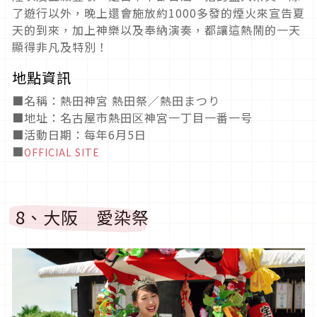
了遊行以外，晚上還會施放約
1000
多發的煙火來宣告夏
天的到來，加上神樂以及奉納演奏，都讓這熱鬧的一天
顯得非凡及特別！
地點資訊
■名稱：熱田神宮 熱田祭／熱田まつり
■地址：名古屋市熱田区神宮一丁目一番一号
■活動日期：每年6月5日
■
OFFICIAL SITE
8、大阪 愛染祭