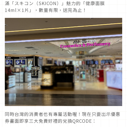
滿「スキコン（SKICON）」魅力的「健康面膜
14ml×1片」，數量有限，送完為止！
同時台灣的消費者也有專屬活動喔！現在只要出示優惠
券畫面即享三大免費好禮的兌換QRCODE：