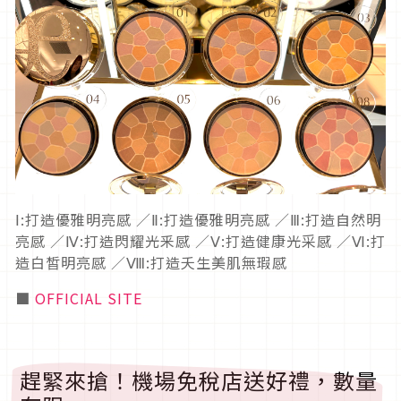
Ⅰ:打造優雅明亮感 ／Ⅱ:打造優雅明亮感 ／Ⅲ:打造自然明
亮感 ／Ⅳ:打造閃耀光釆感 ／Ⅴ:打造健康光采感 ／Ⅵ:打
造白皙明亮感 ／Ⅷ:打造夭生美肌無瑕感
■
OFFICIAL SITE
趕緊來搶！機場免稅店送好禮，數量