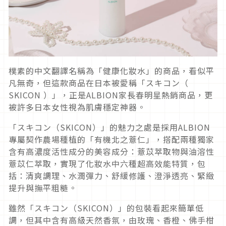
樸素的中文翻譯名稱為「健康化妝水」的商品，看似平
凡無奇，但這款商品在日本被愛稱「スキコン（
SKICON ）」，正是ALBION家長春明星熱銷商品，更
被許多日本女性視為肌膚穩定神器。
「スキコン（SKICON）」的魅力之處是採用ALBION
專屬契作農場種植的「有機北之薏仁」，搭配兩種獨家
含有高濃度活性成分的美容成分：薏苡萃取物與油溶性
薏苡仁萃取，實現了化妝水中六種超高效能特質，包
括：清爽調理、水潤彈力、舒緩修護、澄淨透亮、緊緻
提升與撫平粗糙。
雖然「スキコン（SKICON）」的包裝看起來簡單低
調，但其中含有高級天然香氛，由玫瑰、香橙、佛手柑