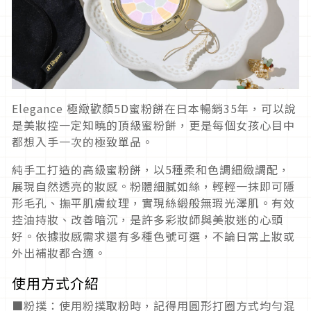
Elegance 極緻歡顏5D蜜粉餅在日本暢銷35年，可以說
是美妝控一定知曉的頂級蜜粉餅，更是每個女孩心目中
都想入手一次的極致單品。
純手工打造的高級蜜粉餅，以5種柔和色調細緻調配，
展現自然透亮的妝感。粉體細膩如絲，輕輕一抹即可隱
形毛孔、撫平肌膚紋理，實現絲緞般無瑕光澤肌。有效
控油持妝、改善暗沉，是許多彩妝師與美妝迷的心頭
好。依據妝感需求還有多種色號可選，不論日常上妝或
外出補妝都合適。
使用方式介紹
■粉撲：使用粉撲取粉時，記得用圓形打圈方式均勻混