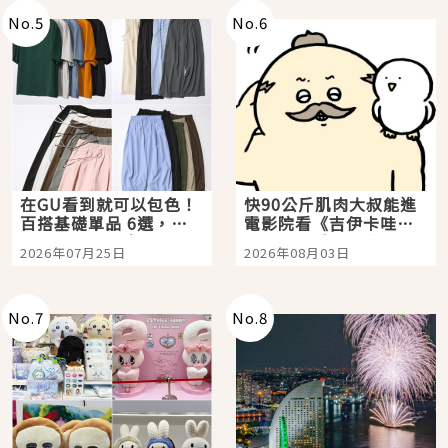
No.
5
No.
6
在GU看到就可以包色！
快90公斤肌肉大叔能進
百搭基礎單品 6選，閉
電影院看《吉伊卡哇》
眼全收也不心疼
嗎？日本重金屬樂團
2026年07月25日
2026年08月03日
「打首」會長與nagano
老師一同給出了答案
No.
7
No.
8