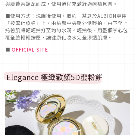
與廣藿香調配而成，使用過程充滿舒適療癒氛圍。
■使用方式：洗臉後使用，取約一茶匙於ALBION專用
「按摩化妝棉」上，由臉部中央朝外側輕拍，由下至上
托著肌膚輕輕拍打至均勻水潤。輕拍後，用整個掌心包
覆全臉輕輕按壓，讓健康化妝水完全滲透肌膚。
■
OFFICIAL SITE
Elegance 極緻歡顏5D蜜粉餅