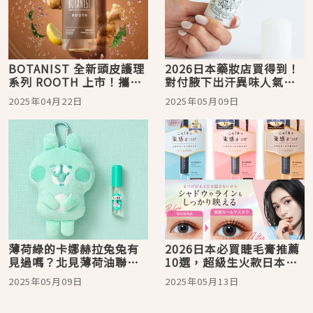
BOTANIST 全新頭皮護理
2026日本藥妝店買得到！
系列 ROOTH 上市！攜手
對付腋下出汗異味人氣商
迪化街老字號中藥行推
品15選，讓你不再尷尬
2025年04月22日
2025年05月09日
ROOTH限量體驗包
薄荷綠的卡娜赫拉兔兔有
2026日本必買睫毛膏推薦
見過嗎？北見薄荷油聯名
10選，超級生火款日本女
款可愛上市！
生也搶購！
2025年05月09日
2025年05月13日