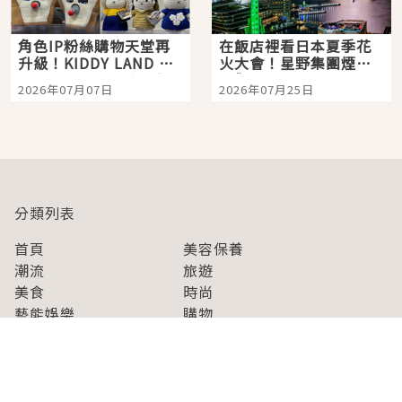
角色IP粉絲購物天堂再
在飯店裡看日本夏季花
升級！KIDDY LAND 原
火大會！星野集團煙火
宿店吉伊卡哇迎客，新
景觀飯店6選，讓你不用
2026年07月07日
2026年07月25日
開幕 OMOKADO 店3分
人擠人悠閒欣賞
即達
分類列表
首頁
美容保養
潮流
旅遊
美食
時尚
藝能娛樂
購物
關於Japaholic
關於我們
免責事項