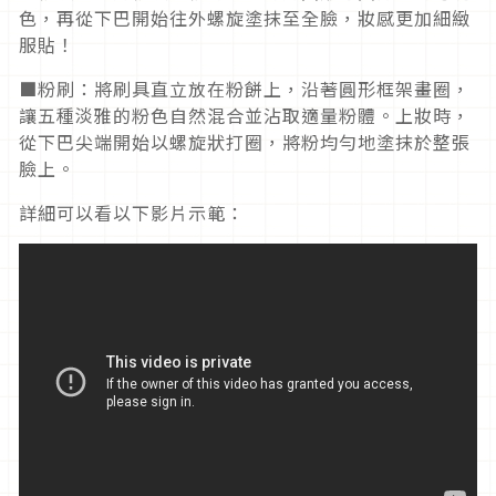
色，再從下巴開始往外螺旋塗抹至全臉，妝感更加細緻
服貼！
■粉刷：將刷具直立放在粉餅上，沿著圓形框架畫圈，
讓五種淡雅的粉色自然混合並沾取適量粉體。上妝時，
從下巴尖端開始以螺旋狀打圈，將粉均勻地塗抹於整張
臉上。
詳細可以看以下影片示範：