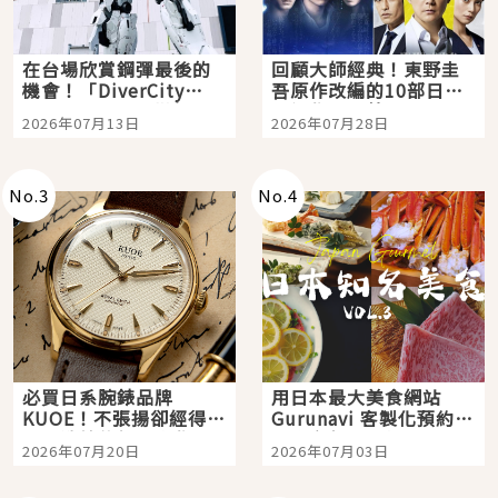
在台場欣賞鋼彈最後的
回顧大師經典！東野圭
機會！「DiverCity
吾原作改編的10部日本
Tokyo Plaza」搭船、
影視作品推薦
2026年07月13日
2026年07月28日
購物、美食及夜景，一
次全體驗
No.
3
No.
4
必買日系腕錶品牌
用日本最大美食網站
KUOE！不張揚卻經得起
Gurunavi 客製化預約九
時間洗鍊的經典之作五
大都市餐廳，打造專屬
2026年07月20日
2026年07月03日
選
美食體驗！