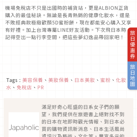
機場免稅店不只是出國時的補貨站，更是ALBION正貨
購入的最佳秘訣。無論是長青熱銷的健康化妝水，還是
不敗經典款極緻歡顏5D蜜粉餅，現在都能安心購入又享
有好禮。加上台灣專屬LINE好友活動。下次飛日本時，
旅日優惠券
記得空出一點行李空間，把這些夢幻逸品帶回家吧！
旅日地圖
Tags :
美容保養
、
美妝保養
、
日本美妝
、
蜜粉
、
化妝
水
、
免稅店
、
PR
滿足好奇心旺盛的日系女子們的願
望，我們提供在旅遊書上絕對找不到
的日本在地即時觀光情報、到日本必
買的購物資訊新消息、日本生活風尚
資訊以及藝術、文化等，豐富多元的