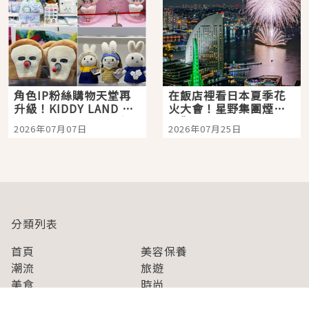
角色IP粉絲購物天堂再
在飯店裡看日本夏季花
升級！KIDDY LAND 原
火大會！星野集團煙火
宿店吉伊卡哇迎客，新
景觀飯店6選，讓你不用
2026年07月07日
2026年07月25日
開幕 OMOKADO 店3分
人擠人悠閒欣賞
即達
分類列表
首頁
美容保養
潮流
旅遊
美食
時尚
藝能娛樂
購物