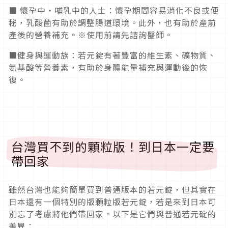
■ 懷孕中・哺乳中的人士：懷孕期間容易消化不良或便
秘，乳酸菌有助於調整腸道環境。此外，也有助於產前
產後的營養補充。※使用前請先諮詢醫師。
■健身與運動族：若元錠有著豐富的維生素、礦物質、
氨基酸等營養素，有助於身體能量補充與運動後的恢
復。
台灣買不到的顆粒版！到日本一定要
帶回家
雖然台灣也能夠簡單買到普通版本的若元錠，但其實在
日本還有一個特別的版顆粒版若元錠，若是來到日本可
別忘了考慮將他們帶回家。以下是它們與普通若元碇的
差異：