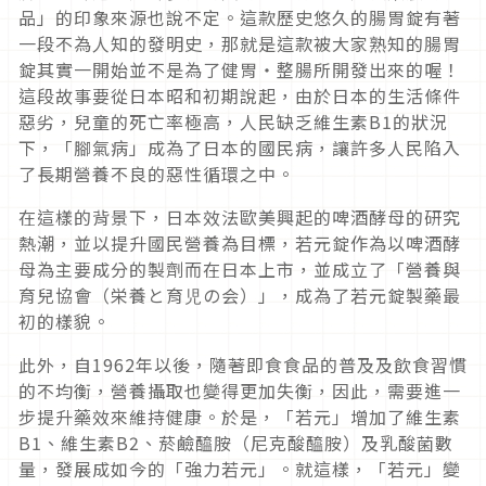
品」的印象來源也說不定。這款歷史悠久的腸胃錠有著
一段不為人知的發明史，那就是這款被大家熟知的腸胃
錠其實一開始並不是為了健胃・整腸所開發出來的喔！
這段故事要從日本昭和初期說起，由於日本的生活條件
惡劣，兒童的死亡率極高，人民缺乏維生素B1的狀況
下，「腳氣病」成為了日本的國民病，讓許多人民陷入
了長期營養不良的惡性循環之中。
在這樣的背景下，日本效法歐美興起的啤酒酵母的研究
熱潮，並以提升國民營養為目標，若元錠作為以啤酒酵
母為主要成分的製劑而在日本上市，並成立了「營養與
育兒協會（栄養と育児の会）」，成為了若元錠製藥最
初的樣貌。
此外，自1962年以後，隨著即食食品的普及及飲食習慣
的不均衡，營養攝取也變得更加失衡，因此，需要進一
步提升藥效來維持健康。於是，「若元」增加了維生素
B1、維生素B2、菸鹼醯胺（尼克酸醯胺）及乳酸菌數
量，發展成如今的「強力若元」。就這樣，「若元」變