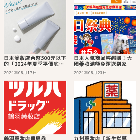
日本藥妝店台幣500元以下
日本人氣商品輕鬆購！大
的「2024年夏季平價底
國藥妝滿額免運送到家
妝」5選，小資更要聰明
2024年08月17日
2024年08月23日
花！
鶴羽藥妝店優惠券
九州藥妝店「新生堂藥