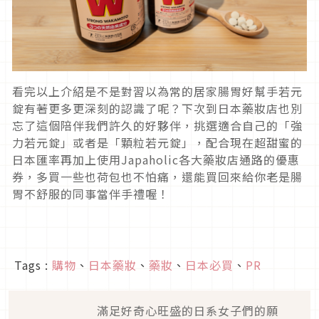
看完以上介紹是不是對習以為常的居家腸胃好幫手若元
錠有著更多更深刻的認識了呢？下次到日本藥妝店也別
忘了這個陪伴我們許久的好夥伴，挑選適合自己的「強
力若元錠」或者是「顆粒若元錠」，配合現在超甜蜜的
日本匯率再加上使用Japaholic各大藥妝店通路的優惠
券，多買一些也荷包也不怕痛，還能買回來給你老是腸
胃不舒服的同事當伴手禮喔！
Tags :
購物
、
日本藥妝
、
藥妝
、
日本必買
、
PR
滿足好奇心旺盛的日系女子們的願