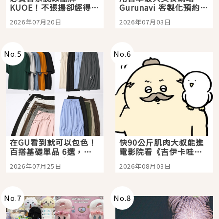
KUOE！不張揚卻經得起
Gurunavi 客製化預約九
時間洗鍊的經典之作五
大都市餐廳，打造專屬
2026年07月20日
2026年07月03日
選
美食體驗！
No.
5
No.
6
在GU看到就可以包色！
快90公斤肌肉大叔能進
百搭基礎單品 6選，閉
電影院看《吉伊卡哇》
眼全收也不心疼
嗎？日本重金屬樂團
2026年07月25日
2026年08月03日
「打首」會長與nagano
老師一同給出了答案
No.
7
No.
8