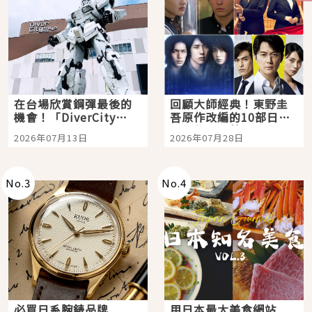
在台場欣賞鋼彈最後的
回顧大師經典！東野圭
機會！「DiverCity
吾原作改編的10部日本
Tokyo Plaza」搭船、
影視作品推薦
2026年07月13日
2026年07月28日
購物、美食及夜景，一
次全體驗
No.
3
No.
4
必買日系腕錶品牌
用日本最大美食網站