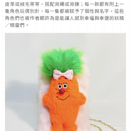
皮革或絨毛等等，搭配背繩或背鍊；每一款都有附上一
隻角色玩偶別針，每一隻都被賦予了個性與名字，這些
角色們也被作者期許為是能讓人感到幸福與幸運的妖精
／精靈們。