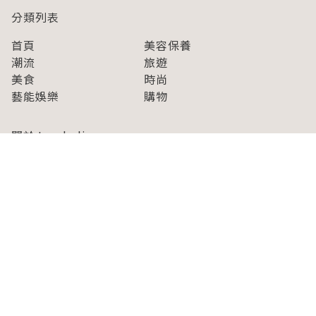
分類列表
首頁
美容保養
潮流
旅遊
美食
時尚
藝能娛樂
購物
關於Japaholic
關於我們
免責事項
寫手招募
Japaholic Girls招募
廣告、合作洽談
關鍵字列表
お問い合わせ