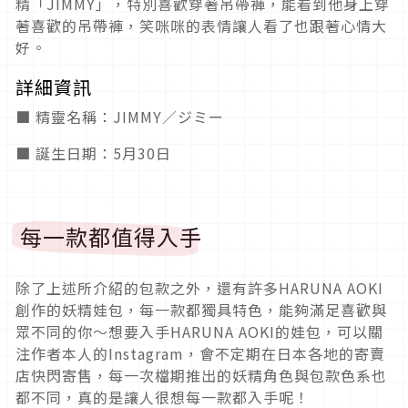
精「JIMMY」，特別喜歡穿著吊帶褲，能看到他身上穿
著喜歡的吊帶褲，笑咪咪的表情讓人看了也跟著心情大
好。
詳細資訊
■ 精靈名稱：JIMMY／ジミー
■ 誕生日期：5月30日
每一款都值得入手
除了上述所介紹的包款之外，還有許多HARUNA AOKI
創作的妖精娃包，每一款都獨具特色，能夠滿足喜歡與
眾不同的你～想要入手HARUNA AOKI的娃包，可以關
注作者本人的Instagram，會不定期在日本各地的寄賣
店快閃寄售，每一次檔期推出的妖精角色與包款色系也
都不同，真的是讓人很想每一款都入手呢！