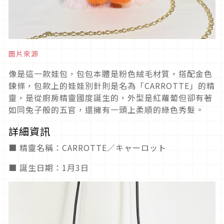
圖片來源
像是這一款娃包，包包本體是粉色絨毛材質，搭配金色
鍊條，包款上的娃娃別針則是名為「CARROTTE」的精
靈，是從廚房精靈國度誕生的，外型是紅蘿蔔但卻有著
如同兔子般的五官，還擁有一頭上柔順的綠色秀髮。
詳細資訊
■ 精靈名稱：CARROTTE／キャーロット
■ 誕生日期：1月3日