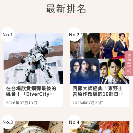
最新排名
No.
1
No.
2
Share
在台場欣賞鋼彈最後的
回顧大師經典！東野圭
機會！「DiverCity
吾原作改編的10部日本
Tokyo Plaza」搭船、
影視作品推薦
2026年07月13日
2026年07月28日
購物、美食及夜景，一
次全體驗
No.
3
No.
4