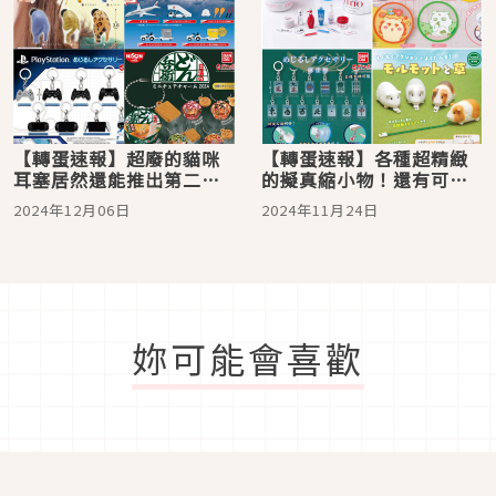
【轉蛋速報】超廢的貓咪
【轉蛋速報】各種超精緻
耳塞居然還能推出第二
的擬真縮小物！還有可以
彈！日本超精緻的縮小擬
隨身帶著走的麻將
2024年12月06日
2024年11月24日
真轉蛋都在這
妳可能會喜歡