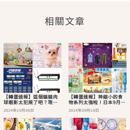
相關文章
【轉蛋速報】這個貓貓肉
【轉蛋速報】神縮小的食
球眼影太犯規了吧？現在
物系列太強啦！日本9月最
去日本就要找這些機台來
新轉蛋情報
2024年10月06日
2024年09月10日
轉！