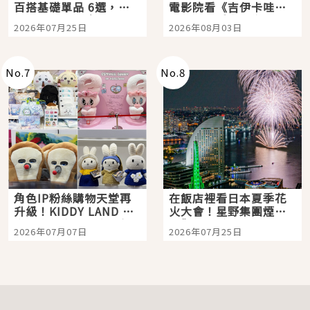
百搭基礎單品 6選，閉
電影院看《吉伊卡哇》
眼全收也不心疼
嗎？日本重金屬樂團
2026年07月25日
2026年08月03日
「打首」會長與nagano
老師一同給出了答案
No.
7
No.
8
角色IP粉絲購物天堂再
在飯店裡看日本夏季花
升級！KIDDY LAND 原
火大會！星野集團煙火
宿店吉伊卡哇迎客，新
景觀飯店6選，讓你不用
2026年07月07日
2026年07月25日
開幕 OMOKADO 店3分
人擠人悠閒欣賞
即達