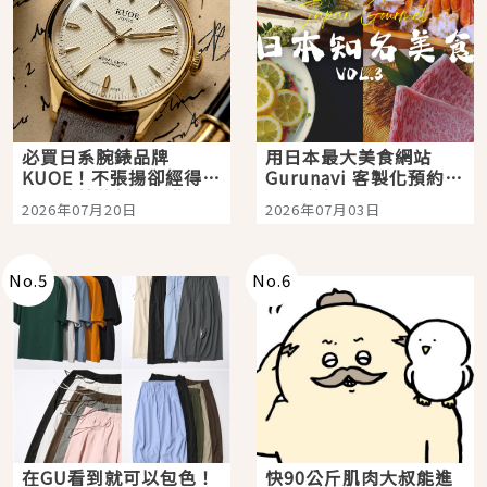
必買日系腕錶品牌
用日本最大美食網站
KUOE！不張揚卻經得起
Gurunavi 客製化預約九
時間洗鍊的經典之作五
大都市餐廳，打造專屬
2026年07月20日
2026年07月03日
選
美食體驗！
No.
5
No.
6
在GU看到就可以包色！
快90公斤肌肉大叔能進