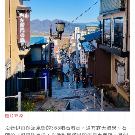
圖片來源
沿著伊香保溫泉街的365階石階走，還有露天溫泉、石
階公共溫泉與足湯，以及琳瑯滿目的溫泉土產店，是個