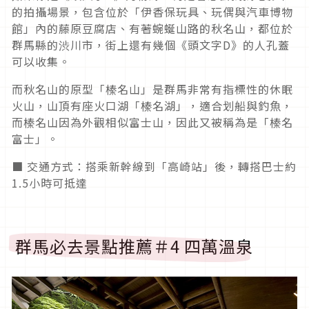
的拍攝場景，包含位於「伊香保玩具、玩偶與汽車博物
館」內的藤原豆腐店、有著蜿蜒山路的秋名山，都位於
群馬縣的渋川市，街上還有幾個《頭文字D》的人孔蓋
可以收集。
而秋名山的原型「榛名山」是群馬非常有指標性的休眠
火山，山頂有座火口湖「榛名湖」，適合划船與釣魚，
而榛名山因為外觀相似富士山，因此又被稱為是「榛名
富士」。
■ 交通方式：搭乘新幹線到「高崎站」後，轉搭巴士約
1.5小時可抵達
群馬必去景點推薦＃4 四萬溫泉