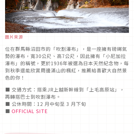
圖片來源
位在群馬縣沼田市的「吹割瀑布」，是一座擁有磅礡氣
勢的瀑布，寬30公尺、高7公尺，因此擁有「小尼加拉
瀑布」的稱號，更於1936年被選為日本天然紀念物，每
到秋季還能欣賞周邊滿山的楓紅，推薦給喜歡大自然景
色的你！
■ 交通方式：搭乘JR上越新幹線到「上毛高原站」，
再轉搭巴士到吹割瀑布。
■ 公休時間：12 月中旬至 3 月下旬
■
OFFICIAL SITE