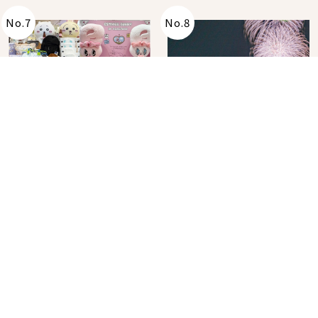
No.
7
No.
8
角色IP粉絲購物天堂再
在飯店裡看日本夏季花
升級！KIDDY LAND 原
火大會！星野集團煙火
宿店吉伊卡哇迎客，新
景觀飯店6選，讓你不用
2026年07月07日
2026年07月25日
開幕 OMOKADO 店3分
人擠人悠閒欣賞
即達
分類列表
首頁
美容保養