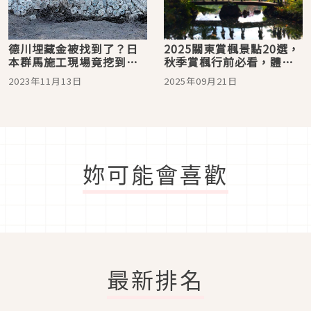
德川埋藏金被找到了？日
2025關東賞楓景點20選，
本群馬施工現場竟挖到大
秋季賞楓行前必看，體驗
量古代錢幣
東京、群馬、茨城各地紅
2023年11月13日
2025年09月21日
葉絕景
妳可能會喜歡
最新排名