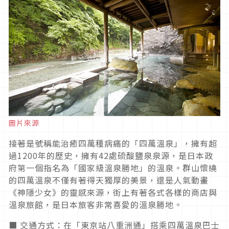
圖片來源
接著是號稱能治癒四萬種病痛的「四萬溫泉」，擁有超
過1200年的歷史，擁有42處硫酸鹽泉泉源，是日本政
府第一個指名為「國家級溫泉勝地」的溫泉。群山懷繞
的四萬溫泉不僅有著得天獨厚的美景，還是人氣動畫
《神隱少女》的靈感來源，街上有著各式各樣的商店與
溫泉旅館，是日本旅客非常喜愛的溫泉勝地。
■ 交通方式：在「東京站八重洲通」搭乘四萬溫泉巴士