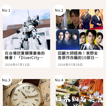
No.
1
No.
2
在台場欣賞鋼彈最後的
回顧大師經典！東野圭
機會！「DiverCity
吾原作改編的10部日本
Tokyo Plaza」搭船、
影視作品推薦
2026年07月13日
2026年07月28日
購物、美食及夜景，一
次全體驗
No.
3
No.
4