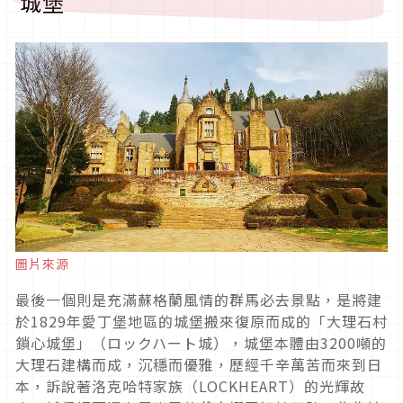
城堡
圖片來源
最後一個則是充滿蘇格蘭風情的群馬必去景點，是將建
於1829年愛丁堡地區的城堡搬來復原而成的「大理石村
鎖心城堡」（ロックハート城），城堡本體由3200噸的
大理石建構而成，沉穩而優雅，歷經千辛萬苦而來到日
本，訴說著洛克哈特家族（LOCKHEART）的光輝故