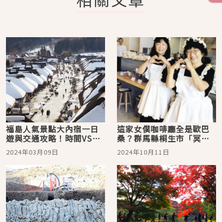
福島人氣景點大內宿一日
這家女僕咖啡廳全是歐巴
遊與交通攻略！時間VS金
桑？群馬縣桐生市「冥
錢兩種玩法供你選
土」咖啡廳爆紅後竟有溫
2024年03月09日
2024年10月11日
馨小故事