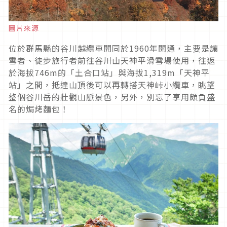
圖片來源
位於群馬縣的谷川越纜車開同於1960年開通，主要是讓
雪者、徒步旅行者前往谷川山天神平滑雪場使用，往返
於海拔746m的「土合口站」與海拔1,319m「天神平
站」之間，抵達山頂後可以再轉搭天神峠小纜車，眺望
整個谷川岳的壯觀山脈景色，另外，別忘了享用頗負盛
名的焗烤麵包！