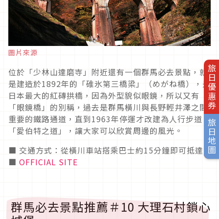
圖片來源
旅日優惠券
位於「少林山達磨寺」附近還有一個群馬必去景點，就
是建造於1892年的「碓氷第三橋梁」（めがね橋），是
日本最大的紅磚拱橋，因為外型貌似眼鏡，所以又有
「眼鏡橋」的別稱，過去是群馬橫川與長野輕井澤之間
重要的鐵路通道，直到1963年停運才改建為人行步道
旅日地圖
「愛伯特之道」，讓大家可以欣賞周邊的風光。
■ 交通方式：從橫川車站搭乘巴士約15分鐘即可抵達
■
OFFICIAL SITE
群馬必去景點推薦＃10 大理石村鎖心