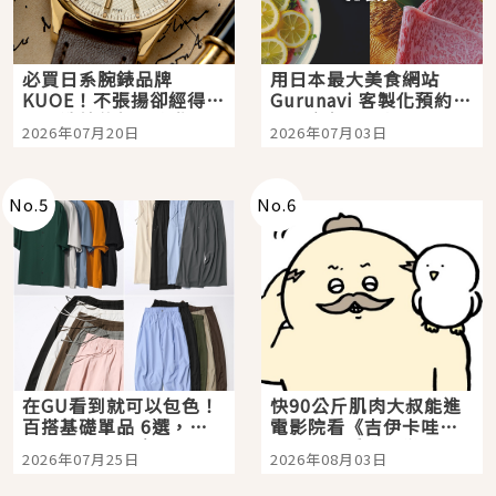
必買日系腕錶品牌
用日本最大美食網站
KUOE！不張揚卻經得起
Gurunavi 客製化預約九
時間洗鍊的經典之作五
大都市餐廳，打造專屬
2026年07月20日
2026年07月03日
選
美食體驗！
No.
5
No.
6
在GU看到就可以包色！
快90公斤肌肉大叔能進
百搭基礎單品 6選，閉
電影院看《吉伊卡哇》
眼全收也不心疼
嗎？日本重金屬樂團
2026年07月25日
2026年08月03日
「打首」會長與nagano
老師一同給出了答案