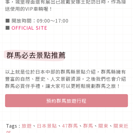
事，城堡裡面還有展出已故戴安娜王妃訪日時，作為接
送使用的VIP車輛喔！
■ 開放時間：09:00～17:00
■
OFFICIAL SITE
群馬必去景點推薦
以上就是位於日本中部的群馬縣景點介紹，群馬縣擁有
豐富的自然、歷史、人文景觀資源，之後我們也會介紹
群馬必買伴手禮，讓大家可以更輕鬆規劃群馬之旅！
預約群馬旅遊行程
Tags :
旅遊
、
日本景點
、
47群馬
、
群馬
、
關東
、
關東近
郊