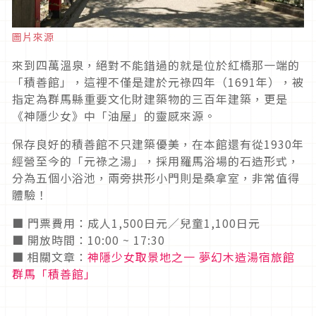
圖片來源
來到四萬溫泉，絕對不能錯過的就是位於紅橋那一端的
「積善館」，這裡不僅是建於元祿四年（1691年），被
指定為群馬縣重要文化財建築物的三百年建築，更是
《神隱少女》中「油屋」的靈感來源。
保存良好的積善館不只建築優美，在本館還有從1930年
經營至今的「元祿之湯」，採用羅馬浴場的石造形式，
分為五個小浴池，兩旁拱形小門則是桑拿室，非常值得
體驗！
■ 門票費用：成人1,500日元／兒童1,100日元
■ 開放時間：10:00 ~ 17:30
■ 相關文章：
神隱少女取景地之一 夢幻木造湯宿旅館
群馬「積善館」