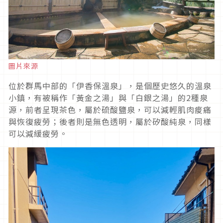
圖片來源
位於群馬中部的「伊香保溫泉」，是個歷史悠久的溫泉
小鎮，有被稱作「黃金之湯」與「白銀之湯」的2種泉
源，前者呈現茶色，屬於硫酸鹽泉，可以減輕肌肉痠痛
與恢復疲勞；後者則是無色透明，屬於矽酸純泉，同樣
可以減緩疲勞。