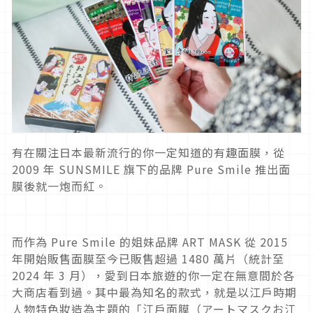
有在關注日本最新流行的你一定知道的有趣面膜，從
2009 年 SUNSMILE 旗下的品牌 Pure Smile 推出面
膜後就一炮而紅。
而作為 Pure Smile 的姐妹品牌 ART MASK 從 2015
年開始販售面膜至今已販售超過 1480 萬片（統計至
2024 年 3 月），愛到日本旅遊的你一定在無意間於各
大商店看到過。其中最為知名的款式，就是以江戶時期
人物特色妝造為主題的「江戶面膜（アートマスクお江