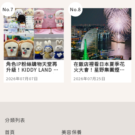
No.
7
No.
8
角色IP粉絲購物天堂再
在飯店裡看日本夏季花
升級！KIDDY LAND 原
火大會！星野集團煙火
宿店吉伊卡哇迎客，新
景觀飯店6選，讓你不用
2026年07月07日
2026年07月25日
開幕 OMOKADO 店3分
人擠人悠閒欣賞
即達
分類列表
首頁
美容保養