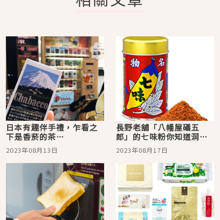
日本有趣伴手禮，乍看之
長野老舖「八幡屋礒五
下是香菸的茶
郎」的七味粉你知道洞口
「Chabacco」！自動販賣
的秘密嗎？不只有各種有
2023年08月13日
2023年08月17日
機就買得到日本各地名茶
趣口味，還有保養品和馬
卡龍！