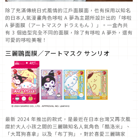
除了充滿傳統日式風情的江戶面膜面，也有採用以知名
的日本人氣漫畫角色哆啦 A 夢為主題所設計出的「哆啦
A 夢面膜（アートマスク ドラえもん ）」。一盒內共
有 3 個造型完全不同的面膜，除了有哆啦 A 夢外，還有
可愛的哆啦美喔！
三麗鷗面膜／アートマスク サンリオ
最新 2024 年推出的款式，是最近在日本台灣又再次風
糜於大人小孩之間的三麗鷗知名人氣角色「酷洛米」、
「大耳狗喜拿」以及「布丁狗」，對於喜愛三麗鷗家