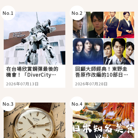
No.
1
No.
2
在台場欣賞鋼彈最後的
回顧大師經典！東野圭
機會！「DiverCity
吾原作改編的10部日本
Tokyo Plaza」搭船、
影視作品推薦
2026年07月13日
2026年07月28日
購物、美食及夜景，一
次全體驗
No.
3
No.
4