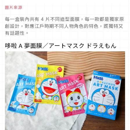
圖片來源
每一盒裝內共有 4 片不同造型面膜，每一款都是獨家原
創設計，對應江戶時期不同人物角色的特色，既獨特又
有話題性。
哆啦 A 夢面膜／アートマスク ドラえもん