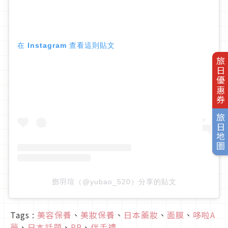
在 Instagram 查看這則貼文
旅日優惠券
旅日地圖
鄧羽瑄（@yubao_520）分享的貼文
Tags :
美容保養
、
美妝保養
、
日本藥妝
、
面膜
、
哆啦A
夢
、
日本話題
、
PR
、
伴手禮