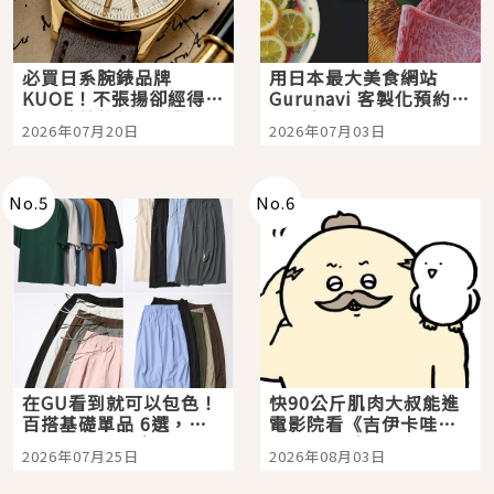
必買日系腕錶品牌
用日本最大美食網站
KUOE！不張揚卻經得起
Gurunavi 客製化預約九
時間洗鍊的經典之作五
大都市餐廳，打造專屬
2026年07月20日
2026年07月03日
選
美食體驗！
No.
5
No.
6
在GU看到就可以包色！
快90公斤肌肉大叔能進
百搭基礎單品 6選，閉
電影院看《吉伊卡哇》
眼全收也不心疼
嗎？日本重金屬樂團
2026年07月25日
2026年08月03日
「打首」會長與nagano
老師一同給出了答案