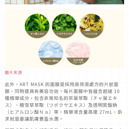
圖片來源
此外，ART MASK 的面膜是採用高保濕處方的片狀面
膜，同時還具有美容功效。每片面膜中皆蘊含超過 10
種精華成分，包含非常知名的茶葉萃取（チャ葉エキ
ス）、積雪草萃取（ツボクサエキス）及透明質酸鈉
（ヒアルロン酸Ｎａ）等，精華液含量高達 27mL，訴
求就是要讓肌膚豐盈水潤。