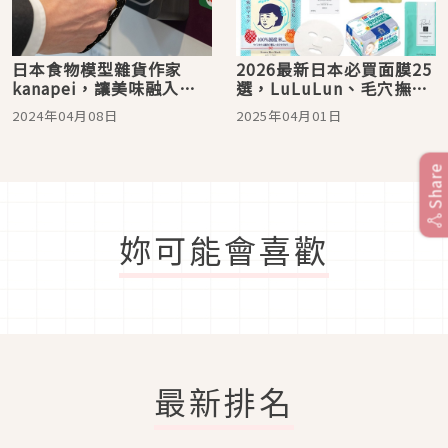
日本食物模型雜貨作家
2026最新日本必買面膜25
kanapei，讓美味融入日
選，LuLuLun、毛穴撫子
常的有趣作品超吸引人！
等眾多日本平價面膜看這
2024年04月08日
2025年04月01日
裡
Share
妳可能會喜歡
最新排名