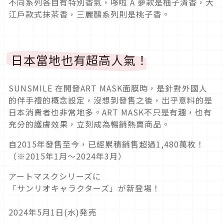
不同系列各自有特別香氣，哆啦 A 夢款是柚子清香，大
江戶款式抹茶香，三麗鷗系列則是桃子香。
日本當地也有超高人氣！
SUNSMILE 在開發ART MASK面膜時，是針對外國人
的伴手禮的概念設定，沒想到發售之後，出乎意料的是
日本消費者也非常地多。ART MASK不只是有趣，也有
充分的護膚效果，立刻成為暢銷熱賣商品。
自2015年發售至今，已經累積銷售超過1,480萬枚！
（※2015年1月～2024年3月）
アートマスクシリーズに
「サンリオキャラクターズ」が新登場！
2024年5月1日(水)発売