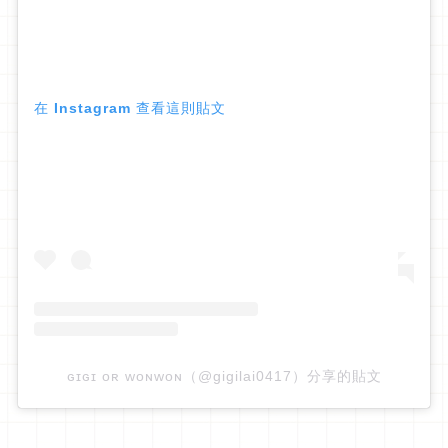
在 Instagram 查看這則貼文
ɢɪɢɪ ᴏʀ ᴡᴏɴᴡᴏɴ（@gigilai0417）分享的貼文