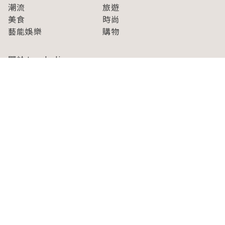
潮流
旅遊
美食
時尚
藝能娛樂
購物
關於Japaholic
關於我們
免責事項
寫手招募
Japaholic Girls招募
廣告、合作洽談
關鍵字列表
お問い合わせ
看看更多有關Japaholic！