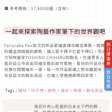
■ 參考價格：17,600日圓（含稅）
一起來探索陶藝作家筆下的世界觀吧
旅日優惠券
Fairycake Fair每次的新品都讓會讓收藏控暴動，精美
的鐵盒與精緻的餅乾，讓人愛不釋手也愛不釋口。而這
次和陶藝家YOSHINO CHIHARU的聯名，也讓更多人
看到這位作家如同繪本般的創作風格，看他的作品彷彿
就像在閱覽繪本一樣，每一件作品都讓人想收藏起來，
旅日地圖
包括這次的聯名商品，也讓人想通通都帶回家呢！
Tags :
購物
、
伴手禮
、
餅乾
、
繪本
、
陶瓷
、
聯名商品
滿足好奇心旺盛的日系女子們的願