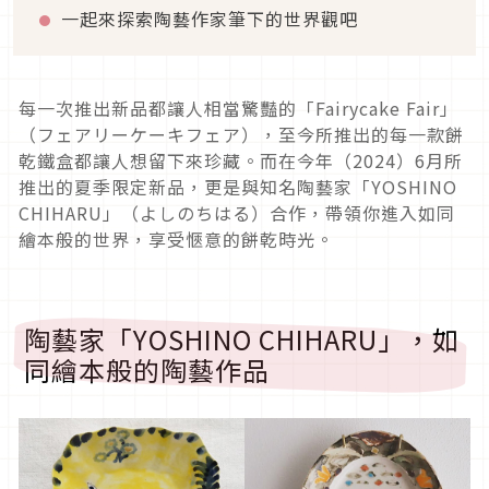
一起來探索陶藝作家筆下的世界觀吧
每一次推出新品都讓人相當驚豔的「Fairycake Fair」
（フェアリーケーキフェア），至今所推出的每一款餅
乾鐵盒都讓人想留下來珍藏。而在今年（2024）6月所
推出的夏季限定新品，更是與知名陶藝家「YOSHINO
CHIHARU」（よしのちはる）合作，帶領你進入如同
繪本般的世界，享受愜意的餅乾時光。
陶藝家「YOSHINO CHIHARU」，如
同繪本般的陶藝作品