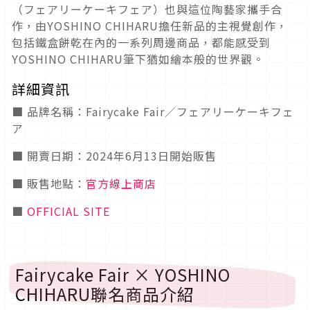
（フェアリーケーキフェア）也與這位陶藝家攜手合
作，由YOSHINO CHIHARU擔任新品的主視覺創作，
包括鐵盒餅乾在內的一系列周邊商品，都能感受到
YOSHINO CHIHARU筆下猶如繪本般的世界觀。
詳細資訊
■ 品牌名稱：Fairycake Fair／フェアリーケーキフェ
ア
■ 開賣日期：2024年6月13日開始販售
■ 販售地點：
官方線上商店
■
OFFICIAL SITE
Fairycake Fair × YOSHINO
CHIHARU聯名商品介紹