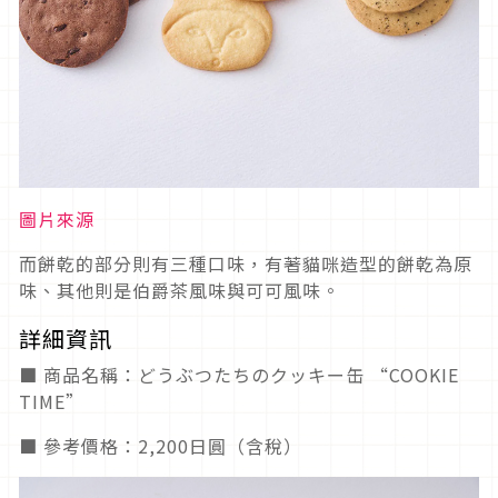
圖片來源
而餅乾的部分則有三種口味，有著貓咪造型的餅乾為原
味、其他則是伯爵茶風味與可可風味。
詳細資訊
■ 商品名稱：どうぶつたちのクッキー缶 “COOKIE
TIME”
■ 參考價格：2,200日圓（含稅）