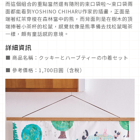
而這個組合的重點當然還有隨附的束口袋啦～束口袋兩
面都能看到YOSHINO CHIHARU作家的插畫，正面是
端著紅茶穿梭在森林當中的熊，而背面則是在樹木的頂
端捧著小茶杯的松鼠，感覺就像是熊準備去找松鼠喝茶
一樣，頗有童話感的意境。
詳細資訊
■ 商品名稱：クッキーとハーブティーの巾着セット
■ 參考價格：1,700日圓（含稅）