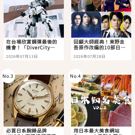
在台場欣賞鋼彈最後的
回顧大師經典！東野圭
機會！「DiverCity
吾原作改編的10部日本
Tokyo Plaza」搭船、
影視作品推薦
2026年07月13日
2026年07月28日
購物、美食及夜景，一
次全體驗
No.
3
No.
4
必買日系腕錶品牌
用日本最大美食網站