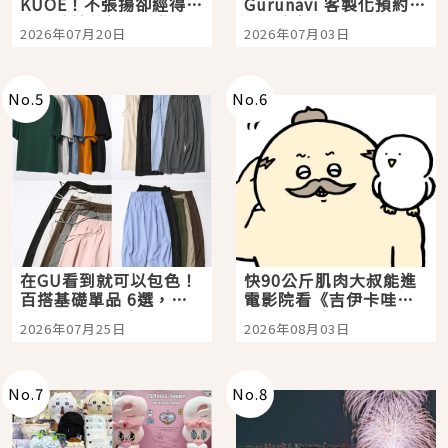
KUOE！不張揚卻經得起
Gurunavi 客製化預約九
時間洗鍊的經典之作五
大都市餐廳，打造專屬
2026年07月20日
2026年07月03日
選
美食體驗！
No.
5
No.
6
在GU看到就可以包色！
快90公斤肌肉大叔能進
百搭基礎單品 6選，閉
電影院看《吉伊卡哇》
眼全收也不心疼
嗎？日本重金屬樂團
2026年07月25日
2026年08月03日
「打首」會長與nagano
老師一同給出了答案
No.
7
No.
8