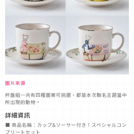
圖片來源
杯盤組一共有四種圖案可挑選，都是本次聯名主題當中
所出現的動物。
詳細資訊
■ 商品名稱：カップ&ソーサー付き！スペシャルコン
プリートセット