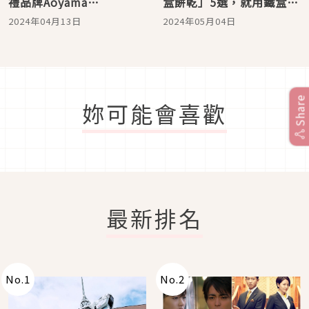
禮品牌Aoyama
盒餅乾」5選，就用鐵盒餅
decarbo，聯名《COJI-
乾來傳遞感謝吧！
2024年04月13日
2024年05月04日
COJI可吉可吉》鐵盒再度
登場
Share
妳可能會喜歡
最新排名
No.
1
No.
2