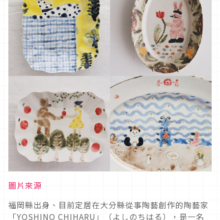
圖片來源
福岡縣出身、目前定居在大分縣從事陶藝創作的陶藝家
「YOSHINO CHIHARU」（よしのちはる），是一名