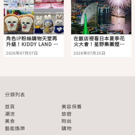
角色IP粉絲購物天堂再
在飯店裡看日本夏季花
升級！KIDDY LAND 原
火大會！星野集團煙火
宿店吉伊卡哇迎客，新
景觀飯店6選，讓你不用
2026年07月07日
2026年07月25日
開幕 OMOKADO 店3分
人擠人悠閒欣賞
即達
分類列表
首頁
美容保養
潮流
旅遊
美食
時尚
藝能娛樂
購物