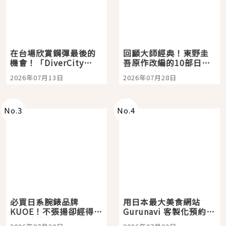
在台場欣賞鋼彈最後的
回顧大師經典！東野圭
機會！「DiverCity
吾原作改編的10部日本
Tokyo Plaza」搭船、
影視作品推薦
2026年07月13日
2026年07月28日
購物、美食及夜景，一
次全體驗
No.
3
No.
4
必買日系腕錶品牌
用日本最大美食網站
KUOE！不張揚卻經得起
Gurunavi 客製化預約九
時間洗鍊的經典之作五
大都市餐廳，打造專屬