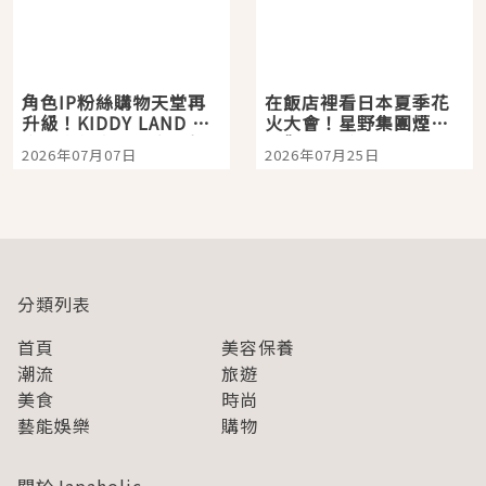
角色IP粉絲購物天堂再
在飯店裡看日本夏季花
升級！KIDDY LAND 原
火大會！星野集團煙火
宿店吉伊卡哇迎客，新
景觀飯店6選，讓你不用
2026年07月07日
2026年07月25日
開幕 OMOKADO 店3分
人擠人悠閒欣賞
即達
分類列表
首頁
美容保養
潮流
旅遊
美食
時尚
藝能娛樂
購物