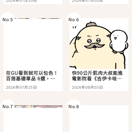
2026年07月20日
2026年07月03日
選
美食體驗！
No.
5
No.
6
在GU看到就可以包色！
快90公斤肌肉大叔能進
百搭基礎單品 6選，閉
電影院看《吉伊卡哇》
眼全收也不心疼
嗎？日本重金屬樂團
2026年07月25日
2026年08月03日
「打首」會長與nagano
老師一同給出了答案
No.
7
No.
8