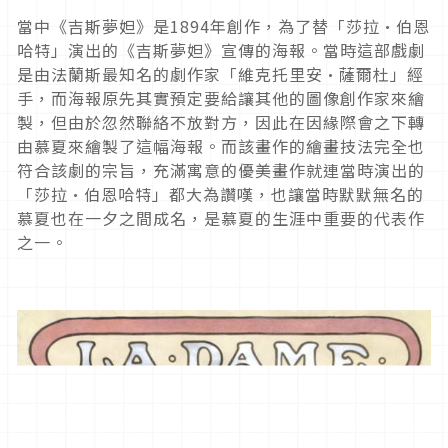
當中《吉斯夢妲》是1894年創作，為了替「莎拉·伯恩
哈特」演出的《吉斯夢妲》宣傳的海報。當時這部戲劇
是由法蘭斯最知名的劇作家「維克托里安·薩爾杜」經
手，而海報原先其實預定要給讓其他的圖像創作家來繪
製，但由於忽然聯絡不放對方，因此在因緣際會之下轉
由慕夏來繪製了這幅海報。而該畫作的繪畫技法完全也
符合該劇的宗旨，充滿寓意的優美畫作就連當時演出的
「莎拉·伯恩哈特」都大為讚嘆，也讓當時默默無名的
慕夏也在一夕之間成名，是慕夏的生涯中重要的代表作
之一。