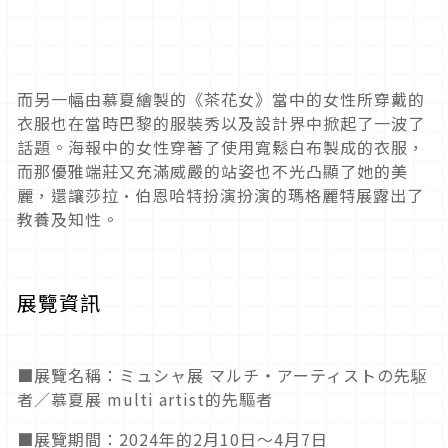
而另一幅由慕夏繪製的《茶花女》當中的女性所穿戴的
衣服也在當時巴黎的服裝秀以及設計界中掀起了一波了
話題。海報中的女性穿著了使用寬鬆白布製成的衣服，
而那優雅端莊又充滿威嚴的站姿也不光凸顯了她的美
麗，還讓莎拉·伯恩哈特扮演扮演的瑪格麗特展露出了
教養及知性。
展覽資訊
■展覽名稱：ミュシャ展 マルチ・アーティストの先駆
者／慕夏展 multi artist的先驅者
■展覽期間：2024年的2月10日～4月7日