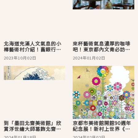
北海道充滿人文氣息的小
來杯藝術氣息濃厚的咖啡
樽藝術村介紹！舊銀行、
吧！東京都內文青必訪美
美術館通票一次逛好逛滿
術館咖啡廳五選
2023年10月02日
2024年01月02日
到「墨田北齋美術館」欣
京都市美術館開館90週年
賞浮世繪大師葛飾北齋筆
紀念展！新村上世界《村
下的江戶時代
上隆 靈氣 京都》登場
2024年01月18日
2024年02月02日