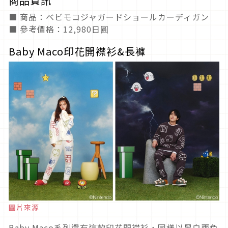
商品資訊
■ 商品：ベビモコジャガードショールカーディガン
■ 參考價格：12,980日圓
Baby Maco印花開襟衫&長褲
圖片來源
Baby Maco系列還有這款印花開襟衫，同樣以黑白兩色