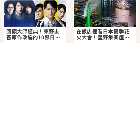
回顧大師經典！東野圭
在飯店裡看日本夏季花
吾原作改編的10部日本
火大會！星野集團煙火
影視作品推薦
景觀飯店6選，讓你不用
2026年07月28日
2026年07月25日
人擠人悠閒欣賞
分類列表
首頁
美容保養
潮流
旅遊
美食
時尚
藝能娛樂
購物