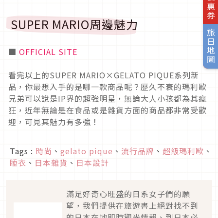
SUPER MARIO周邊魅力
旅日地圖
■
OFFICIAL SITE
看完以上的SUPER MARIO×GELATO PIQUE系列新
品，你最想入手的是哪一款商品呢？歷久不衰的瑪利歐
兄弟可以說是IP界的超強明星，無論大人小孩都為其瘋
狂，近年無論是在食品或是雜貨方面的商品都非常受歡
迎，可見其魅力有多強！
Tags :
時尚
、
gelato pique
、
流行品牌
、
超級瑪利歐
、
睡衣
、
日本雜貨
、
日本設計
滿足好奇心旺盛的日系女子們的願
望，我們提供在旅遊書上絕對找不到
的日本在地即時觀光情報、到日本必