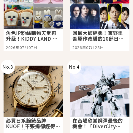
角色IP粉絲購物天堂再
回顧大師經典！東野圭
升級！KIDDY LAND 原
吾原作改編的10部日本
宿店吉伊卡哇迎客，新
影視作品推薦
2026年07月07日
2026年07月28日
開幕 OMOKADO 店3分
即達
No.
3
No.
4
必買日系腕錶品牌
在台場欣賞鋼彈最後的
KUOE！不張揚卻經得起
機會！「DiverCity
時間洗鍊的經典之作五
Tokyo Plaza」搭船、