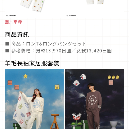
圖片來源
商品資訊
■ 商品：ロンT&ロングパンツセット
■ 參考價格：男款13,970日圓／女款13,420日圓
羊毛長袖家居服套裝