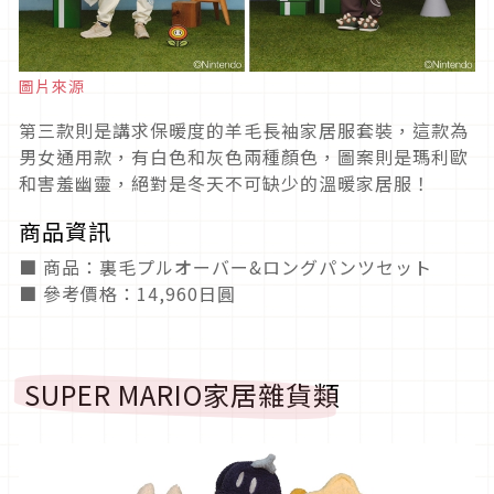
圖片來源
第三款則是講求保暖度的羊毛長袖家居服套裝，這款為
男女通用款，有白色和灰色兩種顏色，圖案則是瑪利歐
和害羞幽靈，絕對是冬天不可缺少的溫暖家居服！
商品資訊
■ 商品：裏毛プルオーバー&ロングパンツセット
■ 參考價格：14,960日圓
SUPER MARIO家居雜貨類