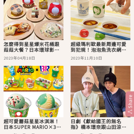
怎麼得到星星爆米花桶跟
超級瑪利歐最新周邊可愛
菇菇大餐？日本環球影城
到犯規！泡泡魚洗衣網＆
當紅園區「超級任天堂世
一番賞都讓人好想入手
2023年04月18日
2023年11月10日
界」攻略：食物周邊篇
Share
超可愛蘑菇星星冰淇淋！
日劇《獻給國王的無名
日本SUPER MARIO×31
指》橋本環奈跟山田涼介
冰淇淋聯名期間限定新品
的情侶睡衣！不只好穿可