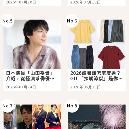
2026年07月20日
2026年07月13日
選
購物、美食及夜景，一
次全體驗
No.
5
No.
6
日本演員「山田裕貴」
2026酷暑該怎麼度過？
介紹，從怪演系俳優走
GU 「接觸涼感」是你的
向國民級日劇主角
夏日救星
2026年07月24日
2026年06月25日
No.
7
No.
8