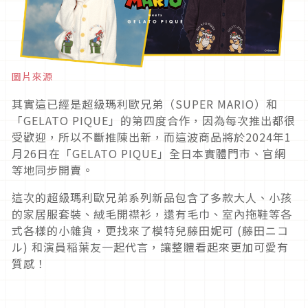
圖片來源
其實這已經是超級瑪利歐兄弟（SUPER MARIO）和
「GELATO PIQUE」的第四度合作，因為每次推出都很
受歡迎，所以不斷推陳出新，而這波商品將於2024年1
月26日在「GELATO PIQUE」全日本實體門市、官網
等地同步開賣。
這次的超級瑪利歐兄弟系列新品包含了多款大人、小孩
的家居服套裝、絨毛開襟衫，還有毛巾、室內拖鞋等各
式各樣的小雜貨，更找來了模特兒藤田妮可 (藤田ニコ
ル) 和演員稲葉友一起代言，讓整體看起來更加可愛有
質感！