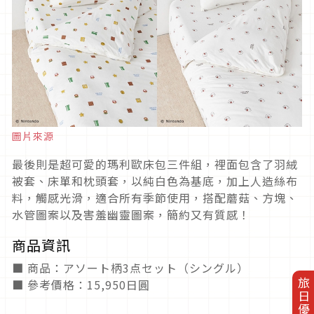
圖片來源
最後則是超可愛的瑪利歐床包三件組，裡面包含了羽絨
被套、床單和枕頭套，以純白色為基底，加上人造絲布
料，觸感光滑，適合所有季節使用，搭配蘑菇、方塊、
水管圖案以及害羞幽靈圖案，簡約又有質感！
商品資訊
■ 商品：アソート柄3点セット（シングル）
旅日優惠券
■ 參考價格：15,950日圓