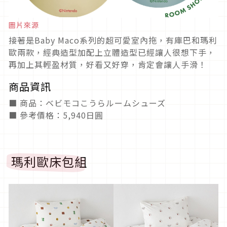
圖片來源
接著是Baby Maco系列的超可愛室內拖，有庫巴和瑪利
歐兩款，經典造型加配上立體造型已經讓人很想下手，
再加上其輕盈材質，好看又好穿，肯定會讓人手滑！
商品資訊
■ 商品：ベビモコこうらルームシューズ
■ 參考價格：5,940日圓
瑪利歐床包組