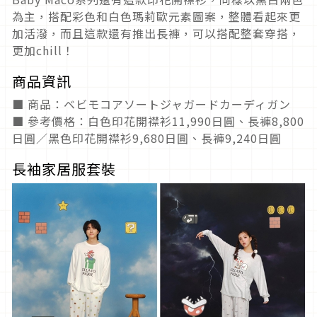
為主，搭配彩色和白色瑪莉歐元素圖案，整體看起來更
加活潑，而且這款還有推出長褲，可以搭配整套穿搭，
更加chill！
商品資訊
■ 商品：ベビモコアソートジャガードカーディガン
■ 參考價格：白色印花開襟衫11,990日圓、長褲8,800
日圓／黑色印花開襟衫9,680日圓、長褲9,240日圓
長袖家居服套裝