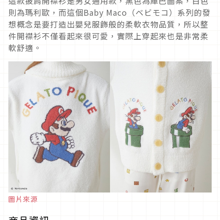
這款披肩開襟衫是男女通用款，黑色為庫巴圖案，白色
則為瑪利歐，而這個Baby Maco（ベビモコ）系列的發
想概念是要打造出嬰兒服飾般的柔軟衣物品質，所以整
件開襟衫不僅看起來很可愛，實際上穿起來也是非常柔
軟舒適。
圖片來源