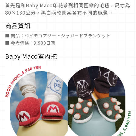
首先是和Baby Maco印花系列相同圖案的毛毯，尺寸為
80×130公分，黑白兩款圖案各有不同的感覺。
商品資訊
■ 商品：ベビモコアソートジャガードブランケット
■ 參考價格：9,900日圓
Baby Maco室內拖