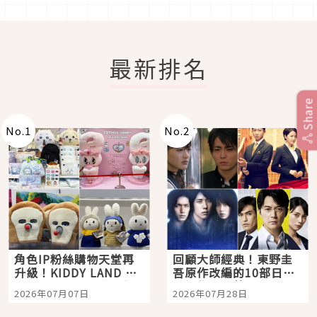
最新排名
Share
No.
1
No.
2
角色IP粉絲購物天堂再
回顧大師經典！東野圭
升級！KIDDY LAND 原
吾原作改編的10部日本
宿店吉伊卡哇迎客，新
影視作品推薦
2026年07月07日
2026年07月28日
開幕 OMOKADO 店3分
即達