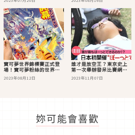
2023年07月20日
2023年08月16日
寶可夢世界錦標賽正式登
誰才是放空王？東京史上
場！寶可夢粉絲的世界規
第一次舉辦發呆比賽網民
模慶典網民被萌翻
全笑翻
2023年08月12日
2023年11月07日
妳可能會喜歡