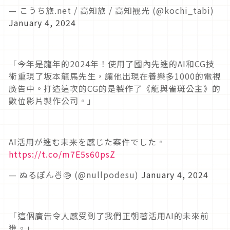
— こうち旅.net / 高知旅 / 高知観光 (@kochi_tabi)
January 4, 2024
「今年是龍年的2024年！使用了國內先進的AI和CG技
術重現了坂本龍馬先生，讓他出現在養樂多1000的電視
廣告中。打造這次的CG的是製作了《龍與雀斑公主》的
數位影片製作公司。」
AI活用が進む未来を感じた案件でした。
https://t.co/m7E5s60psZ
— ぬるぽん🍜🍥 (@nullpodesu)
January 4, 2024
「這個廣告令人感受到了我們正朝著活用AI的未來前
進。」