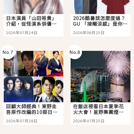
日本演員「山田裕貴」
2026酷暑該怎麼度過？
介紹，從怪演系俳優走
GU 「接觸涼感」是你的
向國民級日劇主角
夏日救星
2026年07月24日
2026年06月25日
No.
7
No.
8
回顧大師經典！東野圭
在飯店裡看日本夏季花
吾原作改編的10部日本
火大會！星野集團煙火
影視作品推薦
景觀飯店6選，讓你不用
2026年07月28日
2026年07月25日
人擠人悠閒欣賞