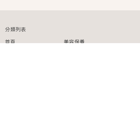
分類列表
首頁
美容保養
潮流
旅遊
美食
時尚
藝能娛樂
購物
關於Japaholic
關於我們
免責事項
寫手招募
Japaholic Girls招募
廣告、合作洽談
關鍵字列表
お問い合わせ