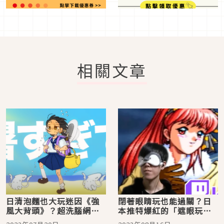
相關文章
日清泡麵也大玩迷因《強
閉著眼睛玩也能過關？日
風大背頭》？超洗腦網民
本推特爆紅的「遮眼玩戀
笑翻
愛遊戲」網民稱神