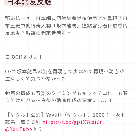
日本網友反應
那麼這一次，日本網友們對於養樂多使用了AI重現了日
本歷史中的傳奇人物「坂本龍馬」這點會有著什麼樣的
反應呢？就讓我們來看看吧。
このCMすげぇ！
CGで坂本龍馬の顔を再現して声はAIで再現…動きが
生々しくて気づかなかった
動画の構成も音楽のタイミングもキャッチコピーも惹
き付けられる…今後の動画作成の参考にします！
【ヤクルト公式】Yakult（ヤクルト）1000：「坂本
龍馬」篇６０秒
https://t.co/gp1X7car0n
@YouTube
より