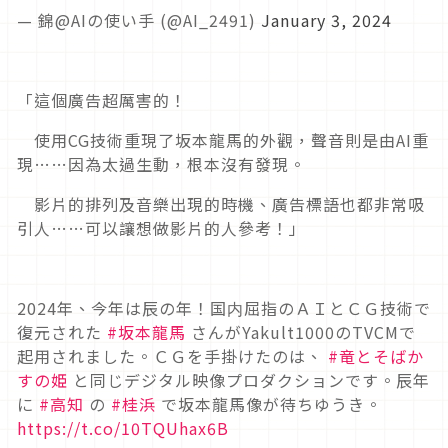
— 錦@AIの使い手 (@AI_2491)
January 3, 2024
「這個廣告超厲害的！
使用CG技術重現了坂本龍馬的外觀，聲音則是由AI重
現……因為太過生動，根本沒有發現。
影片的排列及音樂出現的時機、廣告標語也都非常吸
引人……可以讓想做影片的人參考！」
2024年、今年は辰の年！国内屈指のＡＩとＣＧ技術で
復元された
#坂本龍馬
さんがYakult1000のTVCMで
起用されました。ＣＧを手掛けたのは、
#竜とそばか
すの姫
と同じデジタル映像プロダクションです。辰年
に
#高知
の
#桂浜
で坂本龍馬像が待ちゆうき。
https://t.co/10TQUhax6B