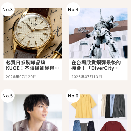
No.
3
No.
4
必買日系腕錶品牌
在台場欣賞鋼彈最後的
KUOE！不張揚卻經得起
機會！「DiverCity
時間洗鍊的經典之作五
Tokyo Plaza」搭船、
2026年07月20日
2026年07月13日
選
購物、美食及夜景，一
次全體驗
No.
5
No.
6