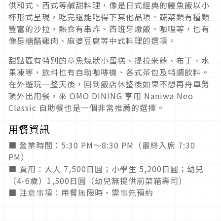
供和式、西式等鹹甜料理，像是日式經典的鰻魚飯以小
杯形式呈現，吃完還能吃得下其他品項。蔬菜類有種類
豐富的沙拉，熱食有串炸、西班牙燉飯、咖哩等，也有
像是糖醋雞肉、麻婆豆腐等中式料理的選項。
甜點區有特別的章魚燒狀小蛋糕、提拉米蘇、布丁、水
果凍等，飲料也有自助咖啡機、各式茶包及特調飲料。
在外遊玩一整天後，回到飯店休整後如果不想再舟車勞
頓外出用餐，來 OMO DINING 享用 Naniwa Neo
Classic 自助餐也是一個非常推薦的選擇。
用餐資訊
■ 營業時間：5:30 PM〜8:30 PM（最終入席 7:30
PM）
■ 費用：大人 7,500日圓；小學生 5,200日圓；幼兒
（4-6歲）1,500日圓（幼兒無提供前菜箱壽司）
■ 注意事項：用餐無限時，需事先預約