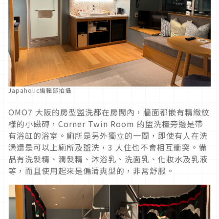
Japaholic編輯部拍攝
OMO7 大阪的房型盥洗都在房間內，牆面都嵌有精緻紋
樣的小磁磚，Corner Twin Room 的盥洗檯旁邊是帶
有浴缸的浴室。廁所是另外獨立的一間，即使有人在洗
澡還是可以上廁所及盥洗，3 人住也不會相互衝突。備
品有洗髮精、潤髮精、沐浴乳、洗面乳、化妝水及乳液
等，而且使用起來是偏清爽型的，非常舒服。