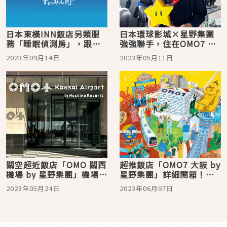
日本東橫INN飯店另類服
日本環球影城×星野集團
務「睡眠偵測房」，跟平
強強聯手，住在OMO7 大
常一樣睡一晚就能了解自
阪，讓專家級粉絲教你最
2023年09月14日
2023年05月11日
己的睡眠狀況！
強玩法！
關空超近飯店「OMO 關西
超推飯店「OMO7 大阪 by
機場 by 星野集團」機場主
星野集團」詳細開箱！交
題超有趣！直到回國最後
通方便、設施豐富，還能
2023年05月24日
2023年06月07日
一刻都滿滿旅遊感
穿浴衣提燈籠看煙火