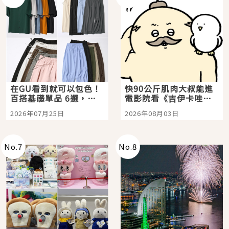
在GU看到就可以包色！
快90公斤肌肉大叔能進
百搭基礎單品 6選，閉
電影院看《吉伊卡哇》
眼全收也不心疼
嗎？日本重金屬樂團
2026年07月25日
2026年08月03日
「打首」會長與nagano
老師一同給出了答案
No.
7
No.
8