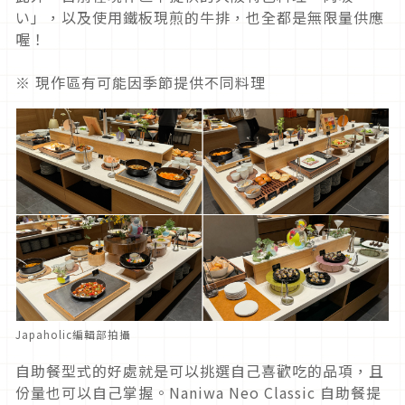
い」，以及使用鐵板現煎的牛排，也全都是無限量供應
喔！
※ 現作區有可能因季節提供不同料理
Japaholic編輯部拍攝
自助餐型式的好處就是可以挑選自己喜歡吃的品項，且
份量也可以自己掌握。Naniwa Neo Classic 自助餐提