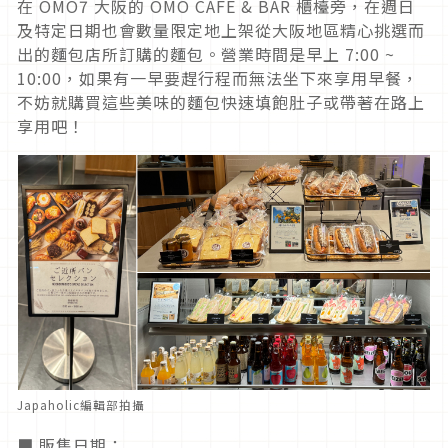
在 OMO7 大阪的 OMO CAFE & BAR 櫃檯旁，在週日
及特定日期也會數量限定地上架從大阪地區精心挑選而
出的麵包店所訂購的麵包。營業時間是早上 7:00 ~
10:00，如果有一早要趕行程而無法坐下來享用早餐，
不妨就購買這些美味的麵包快速填飽肚子或帶著在路上
享用吧！
Japaholic編輯部拍攝
■ 販售日期：