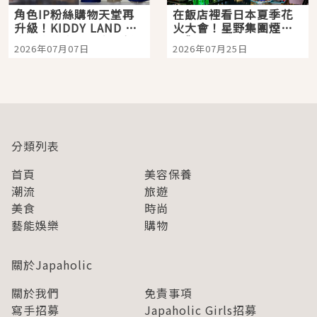
角色IP粉絲購物天堂再
在飯店裡看日本夏季花
升級！KIDDY LAND 原
火大會！星野集團煙火
宿店吉伊卡哇迎客，新
景觀飯店6選，讓你不用
2026年07月07日
2026年07月25日
開幕 OMOKADO 店3分
人擠人悠閒欣賞
即達
分類列表
首頁
美容保養
潮流
旅遊
美食
時尚
藝能娛樂
購物
關於Japaholic
關於我們
免責事項
寫手招募
Japaholic Girls招募