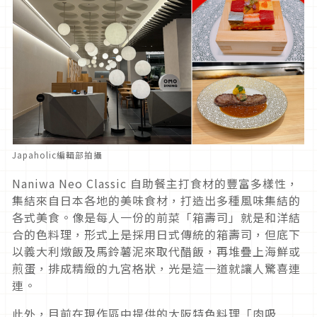
Japaholic編輯部拍攝
Naniwa Neo Classic 自助餐主打食材的豐富多樣性，
集結來自日本各地的美味食材，打造出多種風味集結的
各式美食。像是每人一份的前菜「箱壽司」就是和洋結
合的色料理，形式上是採用日式傳統的箱壽司，但底下
以義大利燉飯及馬鈴薯泥來取代醋飯，再堆疊上海鮮或
煎蛋，排成精緻的九宮格狀，光是這一道就讓人驚喜連
連。
此外，目前在現作區中提供的大阪特色料理「肉吸