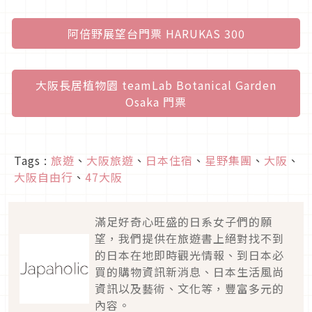
阿倍野展望台門票 HARUKAS 300
大阪長居植物園 teamLab Botanical Garden
Osaka 門票
Tags :
旅遊
、
大阪旅遊
、
日本住宿
、
星野集團
、
大阪
、
大阪自由行
、
47大阪
滿足好奇心旺盛的日系女子們的願
望，我們提供在旅遊書上絕對找不到
的日本在地即時觀光情報、到日本必
買的購物資訊新消息、日本生活風尚
資訊以及藝術、文化等，豐富多元的
內容。