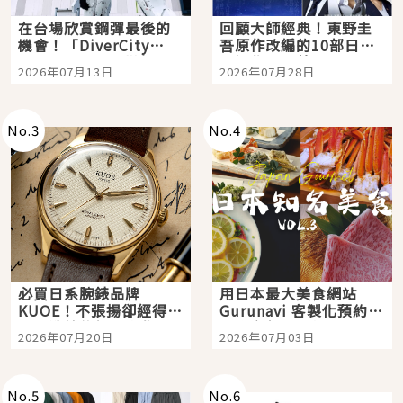
在台場欣賞鋼彈最後的
回顧大師經典！東野圭
機會！「DiverCity
吾原作改編的10部日本
Tokyo Plaza」搭船、
影視作品推薦
2026年07月13日
2026年07月28日
購物、美食及夜景，一
次全體驗
No.
3
No.
4
必買日系腕錶品牌
用日本最大美食網站
KUOE！不張揚卻經得起
Gurunavi 客製化預約九
時間洗鍊的經典之作五
大都市餐廳，打造專屬
2026年07月20日
2026年07月03日
選
美食體驗！
No.
5
No.
6