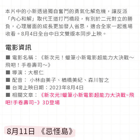
本片中的小新透過獨自奮鬥的勇氣化解危機，讓反派
「內心和解」取代王道打鬥橋段，有別於二元對立的勝
負，心理層面的成長更加發人省思，適合全家一起進場
收看。8月4日全台中日文雙版本同步上映。
電影資訊
■ 電影名稱：《新次元！蠟筆小新電影超能力大決戰～
飛吧！手卷壽司～》
■ 導演：大根仁
■ 配音： 小林由美子、楢橋美紀、森川智之
■ 台灣上映日期：2023年8月4日
■ 相關文章：
《新次元!蠟筆小新電影超能力大決戰~飛
吧!手卷壽司~》3D登場
8月11日 《忌怪島》