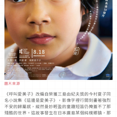
圖片來源
《呼叫愛美子》改編自榮獲三島由紀夫獎的今村夏子同
名小說集《這邊是愛美子》，影像字裡行間刻畫著強烈
不安的歸屬感，縱然曼妙輕盈的童趣短笛仍掩蓋不了那
殘酷的世界。這故事發生在日本廣島某個純樸鄉鎮，那