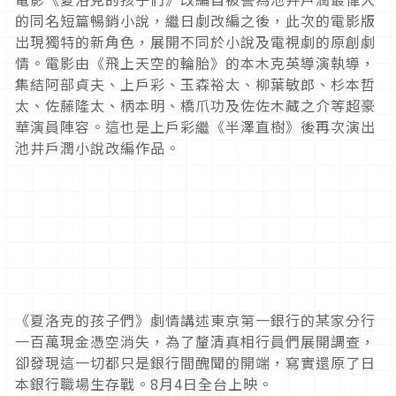
的同名短篇暢銷小說，繼日劇改編之後，此次的電影版
出現獨特的新角色，展開不同於小說及電視劇的原創劇
情。電影由《飛上天空的輪胎》的本木克英導演執導，
集結阿部貞夫、上戶彩、玉森裕太、柳葉敏郎、杉本哲
太、佐藤隆太、柄本明、橋爪功及佐佐木藏之介等超豪
華演員陣容。這也是上戶彩繼《半澤直樹》後再次演出
池井戶潤小說改編作品。
《夏洛克的孩子們》劇情講述東京第一銀行的某家分行
一百萬現金憑空消失，為了釐清真相行員們展開調查，
卻發現這一切都只是銀行間醜聞的開端，寫實還原了日
本銀行職場生存戰。8月4日全台上映。