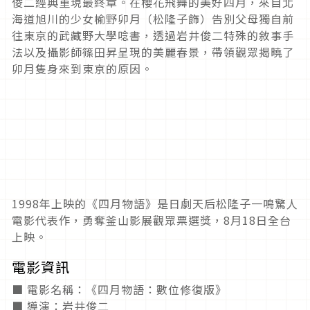
俊二經典重現最終章。在櫻花飛舞的美好四月，來自北
海道旭川的少女榆野卯月（松隆子飾）告別父母獨自前
往東京的武藏野大學唸書，透過岩井俊二特殊的敘事手
法以及攝影師篠田昇呈現的美麗春景，帶領觀眾揭曉了
卯月隻身來到東京的原因。
1998年上映的《四月物語》是日劇天后松隆子一鳴驚人
電影代表作，勇奪釜山影展觀眾票選獎，8月18日全台
上映。
電影資訊
■ 電影名稱：《四月物語：數位修復版》
■ 導演：岩井俊二