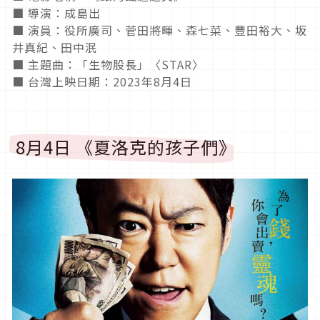
■ 導演：成島出
■ 演員：役所廣司、菅田將暉、森七菜、豐田裕大、坂
井真紀、田中泯
■ 主題曲：「生物股長」〈STAR〉
■ 台灣上映日期：2023年8月4日
8月4日 《夏洛克的孩子們》