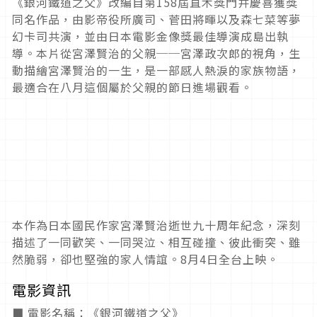
《銀河鐵道之父》改編自第158屆直木獎門井慶喜獲獎
同名作品，由影帝役所廣司、菅田將暉以及森七菜等夢
幻卡司共演，並由日本電影金像獎最佳導演成島出執
導。本片從宮澤賢治的父親──宮澤政次郎的視角，生
動描繪宮澤賢治的一生，是一部感人熱淚的家族物語，
最適合在八月這個屬於父親的節日進場觀看。
本作為日本國民作家宮澤賢治逝世九十周年紀念，深刻
描述了一同歡笑、一同哭泣、相互碰撞、彼此衝突、雖
然脆弱，卻也堅強的家人情誼。8月4日全台上映。
電影資訊
■ 電影名稱：《銀河鐵道之父》