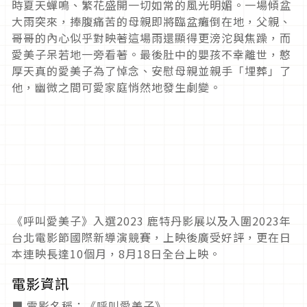
時夏天蟬鳴、繁花盛開一切如常的風光明媚。一場傾盆
大雨突來，捧腹痛苦的母親即將臨盆癱倒在地，父親、
哥哥的內心似乎對映著這場雨還顯得更滂沱與焦躁，而
愛美子呆若地一旁看著。最後肚中的嬰孩不幸離世，憨
厚天真的愛美子為了悼念、安慰母親並親手「埋葬」了
他，幽微之間可愛家庭悄然地發生劇變。
《呼叫愛美子》入選2023 鹿特丹影展以及入圍2023年
台北電影節國際新導演競賽，上映後廣受好評，更在日
本連映長達10個月，8月18日全台上映。
電影資訊
■ 電影名稱：《呼叫愛美子》