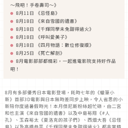
～飛吧！手卷壽司～》
8月11日 《忌怪島》
8月18日 《來自雪國的遺書》
8月18日 《千輝同學未免甜得過火》
8月18日 《呼叫愛美子》
8月18日 《四月物語：數位修復版》
8月25日 《死亡解剖》
8月電影部部都精彩，一起進電影院支持好作品
吧！
8月有多部優秀日本電影登場，耗時七年的《蠟筆小
新》首部3D電影與日本無時差同步上映，令人省思的小
新陪你度過暑假時光！本月傑尼斯粉絲超忙碌，由二宮
和也主演《來自雪國的遺書》以及中島裕翔《#人
孔》、玉森裕太《夏洛克的孩子們》、西畑大吾《忌怪
島》以及高橋恭平《千輝同學未免甜得過火》都非常精