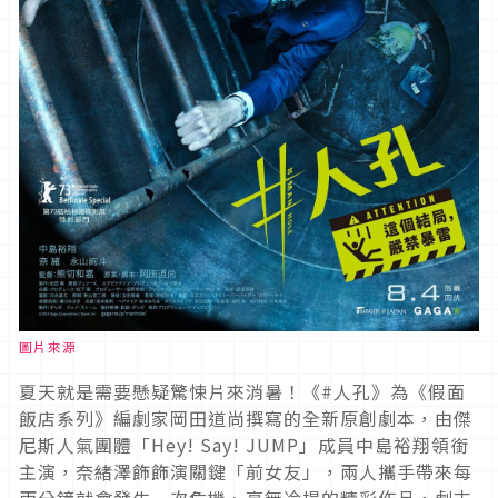
圖片來源
夏天就是需要懸疑驚悚片來消暑！《#人孔》為《假面
飯店系列》編劇家岡田道尚撰寫的全新原創劇本，由傑
尼斯人氣團體「Hey! Say! JUMP」成員中島裕翔領銜
主演，奈緒澤飾飾演關鍵「前女友」，兩人攜手帶來每