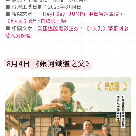
■ 台灣上映日期：2023年8月4日
■ 相關文章：
「Hey! Say! JUMP」中島裕翔主演，
《#人孔》8月4日驚險上映
■ 相關文章：
受困逃脫電影正夯！《#人孔》緊張刺激
帶入感超強
8月4日 《銀河鐵道之父》