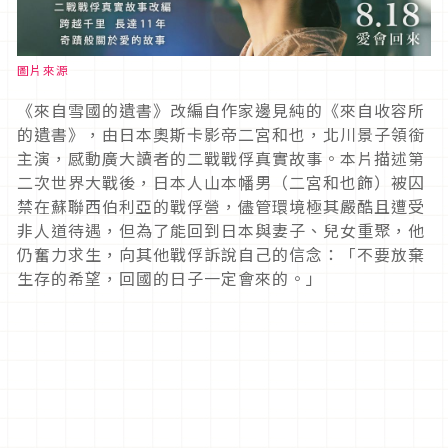
圖片來源
《來自雪國的遺書》改編自作家邊見純的《來自收容所
的遺書》，由日本奧斯卡影帝二宮和也，北川景子領銜
主演，感動廣大讀者的二戰戰俘真實故事。本片描述第
二次世界大戰後，日本人山本幡男（二宮和也飾）被囚
禁在蘇聯西伯利亞的戰俘營，儘管環境極其嚴酷且遭受
非人道待遇，但為了能回到日本與妻子、兒女重聚，他
仍奮力求生，向其他戰俘訴說自己的信念：「不要放棄
生存的希望，回國的日子一定會來的。」