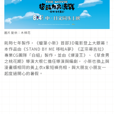
圖片提供：木棉花
耗時七年製作，《蠟筆小新》首部3D電影登上大銀幕！
本作品由《STAND BY ME 哆啦A夢》《正宗哥吉拉》
專業CG團隊「白組」製作，並由《爆漫王》、《草食男
之桃花期》導演大根仁擔任導演與編劇， 小新也換上與
漫畫版相同的黃上衣x紫短褲亮相，與大朋友小朋友一
起度過開心的暑假。