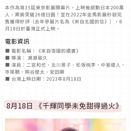
本作為第35屆東京影展開幕片，上映後感動日本200萬
人，票房突破26億日圓！並在2022年金馬影展秒殺完
售獲得好評（去年參展片名為《來自北國的信》），8
月18日於臺灣正式上映。
電影資訊
■ 電影名稱：《來自雪國的遺書》
■ 導演： 瀨瀨敬久
■ 演員：二宮和也、北川景子、松坂桃李、中島健人、
寺尾聰、桐谷健太、安田顯
■ 台灣上映日期：2023年8月18日
8月18日 《千輝同學未免甜得過火》