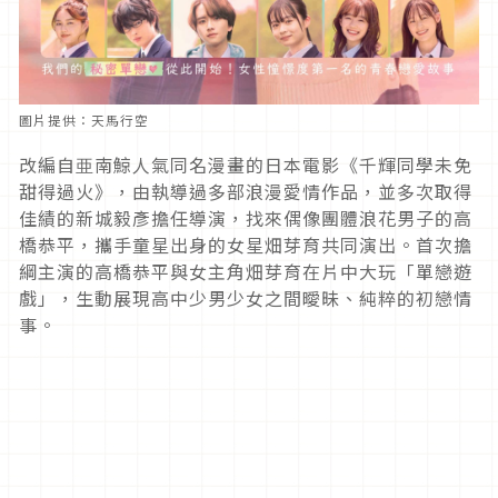
圖片提供：天馬行空
改編自亜南鯨人氣同名漫畫的日本電影《千輝同學未免
甜得過火》，由執導過多部浪漫愛情作品，並多次取得
佳績的新城毅彥擔任導演，找來偶像團體浪花男子的高
橋恭平，攜手童星出身的女星畑芽育共同演出。首次擔
綱主演的高橋恭平與女主角畑芽育在片中大玩「單戀遊
戲」，生動展現高中少男少女之間曖昧、純粹的初戀情
事。