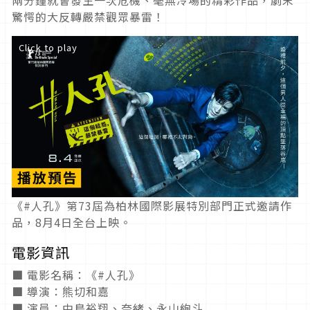
兩分鐘就會發生一次危機、毫無冷場的精彩作品，劇末
驚愕的大反轉嚴禁觀眾暴雷！
Click to play
《#人孔》第73屆為柏林國際影展特別部門正式邀請作
品，8月4日全台上映。
電影資訊
■ 電影名稱：《#人孔》
■ 導演：熊切和嘉
■ 演員：中島裕翔、奈緒、永山絢斗