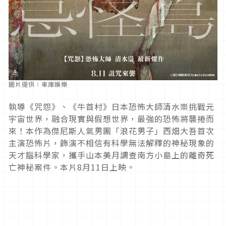
圖片提供：車庫娛樂
執導《咒怨》、《牛首村》日本恐怖大師清水崇挑戰元
宇宙世界，融合現實與假想世界，最強的恐怖將襲捲而
來！本作為傑尼斯人氣男團「浪花男子」西畑大吾首次
主演恐怖片，飾演不相信有科學無法解釋的神秘現象的
天才腦科學家，攜手山本美月調查南方小島上的離奇死
亡神秘案件。本片8月11日上映。