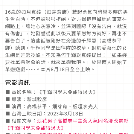
16歲的如月真綾（畑芽育飾）鼓起勇氣向暗戀多時的男
生告白時，不但被狠狠拒絕，對方還把甩掉她的事寫在
網路上，讓她心灰意冷，並深刻體認「沒有告白，就沒
有傷害」，她發誓從此以後只要單戀對方就好，再也不
要告白了。這些話被剛好在旁邊的千輝慧（高橋恭平
飾）聽到，千輝同學是田徑隊的校草，對於愛慕他的女
生總是非常冷酷，不知為何千輝對真綾提出：「如果妳
要找單戀對象的話，就來單戀我吧。」於是兩人開始了
單戀遊戲……。本片8月18日全台上映。
電影資訊
■ 電影名稱：《千輝同學未免甜得過火》
■ 導演：新城毅彥
■ 演員：高橋恭平、畑芽育、板垣李光人
■ 台灣上映日期：2023年8月18日
■ 相關文章：
浪花男子高橋恭平主演人氣同名漫改電影
《千輝同學未免甜得過火》