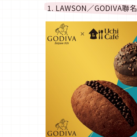
1. LAWSON／GODIVA聯