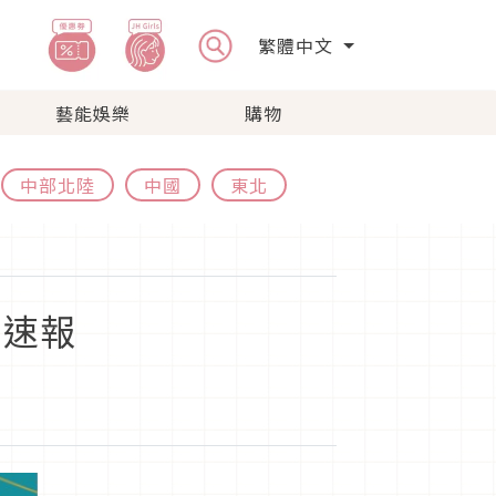
繁體中文
藝能娛樂
購物
中部北陸
中國
東北
品速報