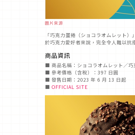
圖片來源
「巧克力蛋捲（ショコラオムレット）
於巧克力愛好者來說，完全令人難以抗
商品資訊
■ 商品名稱：ショコラオムレット／巧
■ 參考價格（含稅）：397 日圓
■ 發售日期：2023 年 6 月 13 日起
■
OFFICIAL SITE