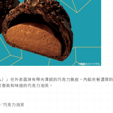
ム）」在外表面淋有帶光澤感的巧克力脆皮。內餡夾著濃厚
可香氣和味道的巧克力泡芙。
／巧克力泡芙