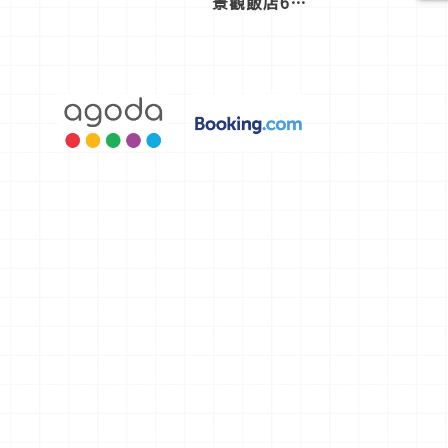
景觀飯店6
選，讓你不
用人擠人悠
閒欣賞