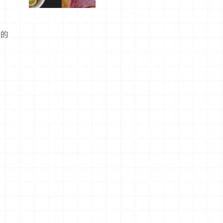
屬美食體
驗！
絲的