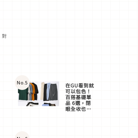
 對
No.
5
在GU看到就
可以包色！
百搭基礎單
品 6選，閉
眼全收也不
心疼