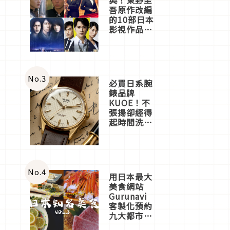
吾原作改編
的10部日本
影視作品推
薦
No.
3
必買日系腕
錶品牌
KUOE！不
張揚卻經得
起時間洗鍊
的經典之作
五選
No.
4
用日本最大
美食網站
Gurunavi
客製化預約
九大都市餐
廳，打造專