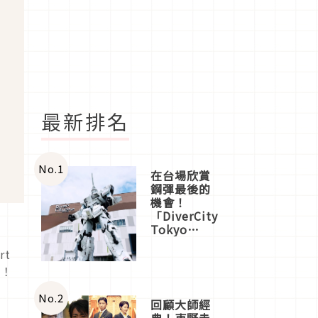
最新排名
No.
1
在台場欣賞
鋼彈最後的
機會！
「DiverCity
Tokyo
Plaza」搭
rt
船、購物、
美食及夜
點！
景，一次全
體驗
No.
2
回顧大師經
典！東野圭