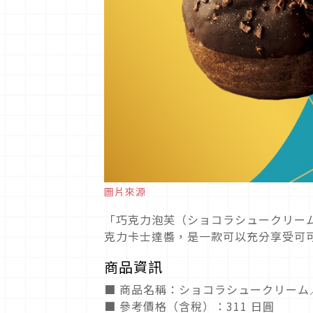
圖片來源
「巧克力泡芙（ショコラシュークリー
克力卡士達醬，是一款可以充分享受可
商品資訊
■ 商品名稱：ショコラシュークリーム
■ 參考價格（含稅）：311 日圓