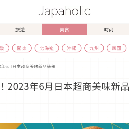
旅遊
美食
時尚
畿
關東
北海道
沖繩
九州
四國
3年6月日本超商美味新品速報
！2023年6月日本超商美味新