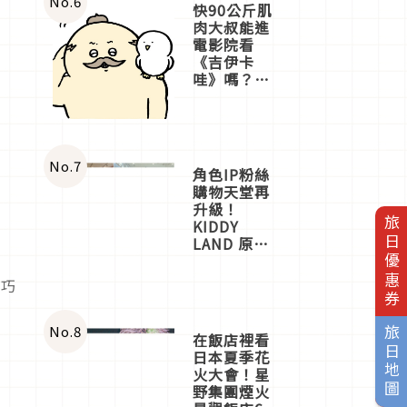
No.
6
快90公斤肌
肉大叔能進
電影院看
《吉伊卡
哇》嗎？日
本重金屬樂
團「打首」
會長與
nagano老師
一同給出了
No.
7
角色IP粉絲
答案
購物天堂再
升級！
旅日優惠券
KIDDY
LAND 原宿
店吉伊卡哇
迎客，新開
的巧
幕
OMOKADO
店3分即達
No.
8
旅日地圖
在飯店裡看
日本夏季花
火大會！星
野集團煙火