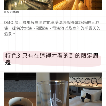
©星野集團
OMO 關西機場設有同時能享受溫泉與桑拿烤箱的大浴
場，提供冷水浴、碳酸浴、電浴池以及室外的半露天的
溫泉。
特色3 只有在這裡才看的到的限定周
邊