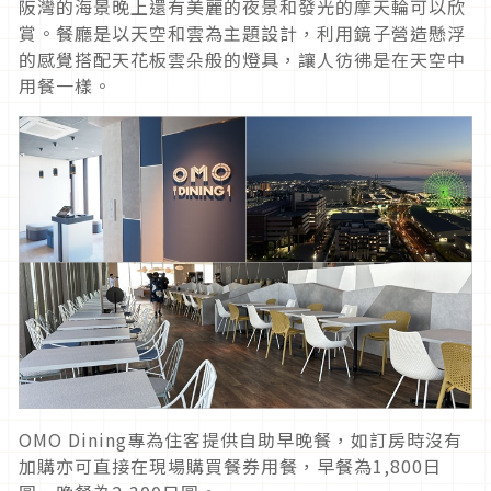
阪灣的海景晚上還有美麗的夜景和發光的摩天輪可以欣
賞。餐廳是以天空和雲為主題設計，利用鏡子營造懸浮
的感覺搭配天花板雲朵般的燈具，讓人彷彿是在天空中
用餐一樣。
OMO Dining專為住客提供自助早晚餐，如訂房時沒有
加購亦可直接在現場購買餐券用餐，早餐為1,800日