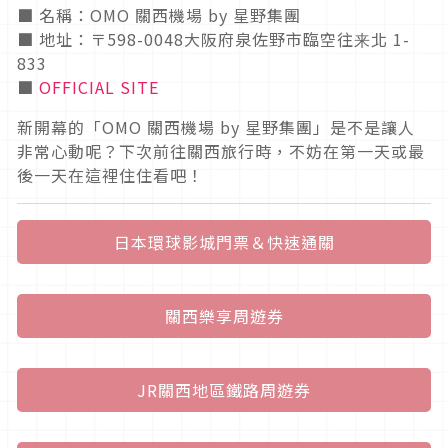
■ 名稱：
OMO
關西機場
by
星野集團
■ 地址：〒598-0048大阪府泉佐野市臨空往来北
1-
833
■
OFFICIAL SITE
新開幕的「OMO 關西機場 by 星野集團」是不是讓人
非常心動呢？下次前往關西旅行時，不妨在第一天或最
後一天在這裡住住看吧！
日本環球影城門票＆快速通關
關西樂享周遊券
JR關西地區鐵路周遊券