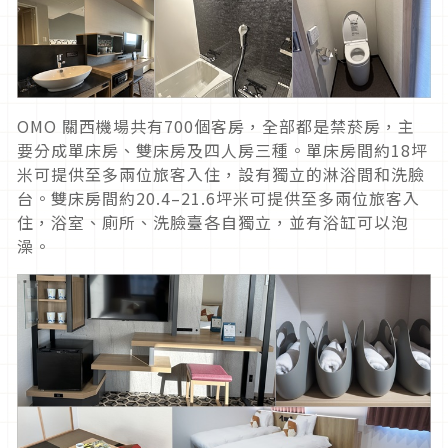
OMO 關西機場共有700個客房，全部都是禁菸房，主
要分成單床房、雙床房及四人房三種。單床房間約18坪
米可提供至多兩位旅客入住，設有獨立的淋浴間和洗臉
台。雙床房間約20.4–21.6坪米可提供至多兩位旅客入
住，浴室、廁所、洗臉臺各自獨立，並有浴缸可以泡
澡。