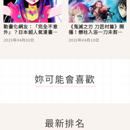
動畫化網友：「完全不意
《鬼滅之刃 刀匠村篇》開
外」？日本超人氣漫畫
播！戀柱入浴一刀未剪、
《【我推的孩子】 》魅力
網友眼尖找到大哥催淚點
2023年04月03日
2023年04月10日
介紹
妳可能會喜歡
最新排名