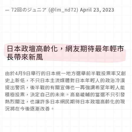
— 72回のジュニア (@lm_nd72)
April 23, 2023
日本政壇高齡化，網友期待最年輕市
長帶來新風
由於4月9日舉行的日本統一地方選舉前半戰投票率又創
史上新低，不只日本主流媒體對日本年輕人的政治冷漠
提出警訊，後半戰的有關宣傳也一再強調希望年輕人能
積極投票，決定自己的未來。高島崚輔的當選不只引發
熱烈關注，也讓許多日本網民期待日本政壇高齡化的現
況將在今後逐漸改善。