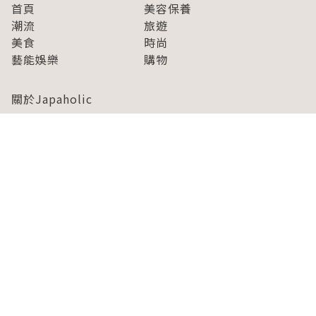
首頁
美容保養
潮流
旅遊
美食
時尚
藝能娛樂
購物
關於Japaholic
關於我們
免責事項
寫手招募
Japaholic Girls招募
廣告、合作洽談
關鍵字列表
お問い合わせ