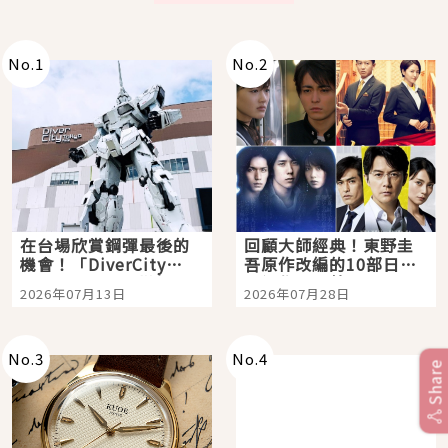
No.
1
No.
2
在台場欣賞鋼彈最後的
回顧大師經典！東野圭
機會！「DiverCity
吾原作改編的10部日本
Tokyo Plaza」搭船、
影視作品推薦
2026年07月13日
2026年07月28日
購物、美食及夜景，一
次全體驗
No.
3
No.
4
Share