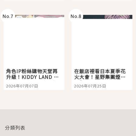
老師一同給出了答案
No.
7
No.
8
角色IP粉絲購物天堂再
在飯店裡看日本夏季花
升級！KIDDY LAND 原
火大會！星野集團煙火
宿店吉伊卡哇迎客，新
景觀飯店6選，讓你不用
2026年07月07日
2026年07月25日
開幕 OMOKADO 店3分
人擠人悠閒欣賞
即達
分類列表