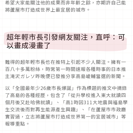
希望大家能關注他的成果而非年齡之餘，亦期許自己能
將蘆屋市打造成世界上最宜居的城市。
超年輕市長引發網友關注，直呼：可
以畫成漫畫了
難得的超年輕市長也在推特上引起不少人關注。擁有一
百八十多萬粉絲，時常第一時間速報各種時事的日本推
主滝沢ガレソ昨晚便已發推分享高島崚輔當選的新聞。
以「全國最年少26歲市長爆誕」作為標題的推文中摘錄
了高島的各種經歷，包含了「從升學校進入東大就讀四
個月後又赴哈佛就讀」、「高1時因311大地震與福島學
生交流後而對再生能源產生興趣」、「在蘆屋市市政廳
實習過，立志將蘆屋市打造成世界第一的宜居城市」等
報導重點。