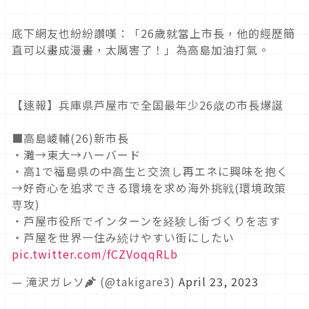
底下網友也紛紛讚嘆：「26歲就當上市長，他的經歷簡
直可以畫成漫畫，太厲害了！」為高島加油打氣。
【速報】兵庫県芦屋市で全国最年少26歳の市長爆誕
■高島崚輔(26)新市長
・灘→東大→ハーバード
・高1で福島県の中高生と交流し再エネに興味を抱く
→好奇心を追求できる環境を求め海外挑戦(環境政策
専攻)
・芦屋市役所でインターンを経験し街づくりを志す
・芦屋を世界一住み続けやすい街にしたい
pic.twitter.com/fCZVoqqRLb
— 滝沢ガレソ🥕 (@takigare3)
April 23, 2023