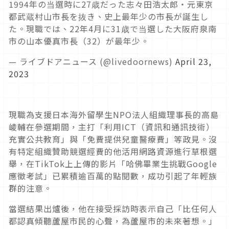
1994年の当選時に27歳だった志々田浩太郎・元東京
都武蔵村山市長を抜き、史上最年少の市長が誕生し
た。現職では、22年4月に31歳で当選した大阪府泉南
市の山本優真市長（32）が最年少。
— ライブドアニュース (@livedoornews)
April 23,
2023
現職為支援日本海外留學生NPO法人組織理事長的高島
崚輔在參選期間，主打「利用ICT（資訊和通訊技術）
充實公共教育」與「免費提供兒童醫療費」等政見。沒
有特定組織贊助競選經費的他活用網路資源進行草根選
舉，在TikTok上上傳的影片「哈佛畢業生挑戰Google
應徵考試」已累積逾百萬的點閱數，成功引起了年輕族
群的注意。
當選結果出爐後，他在接受採訪時表示自己「比任何人
都認真傾聽蘆屋市民的心聲，為蘆屋市的未來著想。」