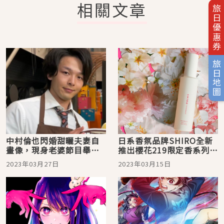
相關文章
旅日優惠券
旅日地圖
中村倫也閃婚甜曬夫妻自
日系香氛品牌SHIRO全新
畫像，現身老婆節目舉止
推出櫻花219限定香系列，
閃瞎網友
日本網友365天都想使用的
2023年03月27日
2023年03月15日
柔軟精首次限量登場！