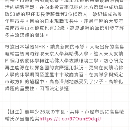
活的網路空戰，在向來投票率低迷的地方選舉中成功擊
敗53歲的現任市長伊藤舞等3位候選人，破紀錄成為最
年輕市長。目前的日本現職市長中，連最年輕的大阪府
泉南市長山本優真也有32歲，高島崚輔的當選引發了許
多主流媒體的關注。
根據日本媒體NHK、讀賣新聞的報導，大阪出身的高島
崚輔當初同時錄取東京大學與哈佛大學，進入東大就讀
四個月後便休學轉往哈佛大學攻讀環境工學，熱心研究
再生能源在世界各國的實際運用狀況。更曾在就讀哈佛
大學的休學期間至蘆屋市市政廳實習。在實際參與擬定
市政方針的過程中，高島深刻地感受到了少子、高齡化
課題的重要性，因而決定參選。
【誕生】最年少26歳の市長、兵庫・芦屋市長に高島崚
輔氏が当選確実
https://t.co/97OunE9dqU