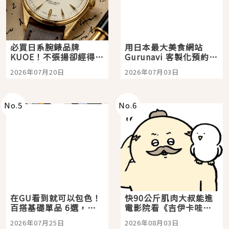
必買日系腕錶品牌
用日本最大美食網站
KUOE！不張揚卻經得起
Gurunavi 客製化預約九
時間洗鍊的經典之作五
大都市餐廳，打造專屬
2026年07月20日
2026年07月03日
選
美食體驗！
No.
5
No.
6
在GU看到就可以包色！
快90公斤肌肉大叔能進
百搭基礎單品 6選，閉
電影院看《吉伊卡哇》
眼全收也不心疼
嗎？日本重金屬樂團
2026年07月25日
2026年08月03日
「打首」會長與nagano