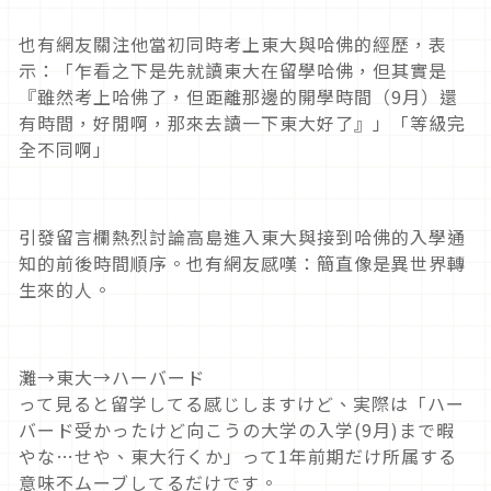
也有網友關注他當初同時考上東大與哈佛的經歷，表
示：「乍看之下是先就讀東大在留學哈佛，但其實是
『雖然考上哈佛了，但距離那邊的開學時間（9月）還
有時間，好閒啊，那來去讀一下東大好了』」「等級完
全不同啊」
引發留言欄熱烈討論高島進入東大與接到哈佛的入學通
知的前後時間順序。也有網友感嘆：簡直像是異世界轉
生來的人。
灘→東大→ハーバード
って見ると留学してる感じしますけど、実際は「ハー
バード受かったけど向こうの大学の入学(9月)まで暇
やな…せや、東大行くか」って1年前期だけ所属する
意味不ムーブしてるだけです。