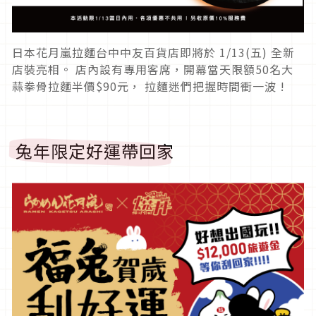
日本花月嵐拉麵台中中友百貨店即將於 1/13(五) 全新
店裝亮相。 店內設有專用客席，開幕當天限額50名大
蒜拳骨拉麵半價$90元， 拉麵迷們把握時間衝一波 !
兔年限定好運帶回家