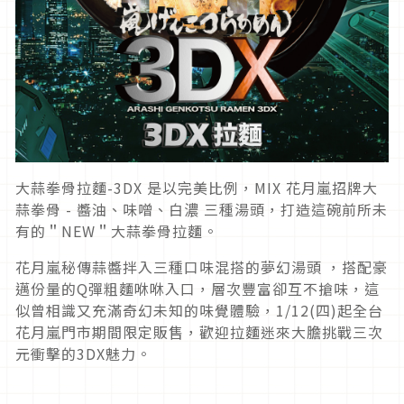
大蒜拳骨拉麵-3DX 是以完美比例，MIX 花月嵐招牌大
蒜拳骨 - 醬油、味噌、白濃 三種湯頭，打造這碗前所未
有的＂NEW＂大蒜拳骨拉麵。
花月嵐秘傳蒜醬拌入三種口味混搭的夢幻湯頭 ，搭配豪
邁份量的Q彈粗麵咻咻入口，層次豐富卻互不搶味，這
似曾相識又充滿奇幻未知的味覺體驗，1/12(四)起全台
花月嵐門市期間限定販售，歡迎拉麵迷來大膽挑戰三次
元衝擊的3DX魅力。