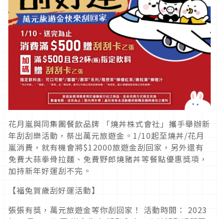
花月嵐與同集團餐飲品牌 「燒丼株式會社」攜手舉辦新
年刮刮樂活動，祭出萬元旅遊金。1/10起至燒丼/花月
嵐消費，就有機會將$12000旅遊金刮回家，另外還有
免費大蒜拳骨拉麵、免費野郎燒豬丼等餐點優惠獎項，
加持新年好運刮不完。
【福兔賀歲刮好運活動】
張張有獎，萬元旅遊金等你刮回家！ 活動時間： 2023