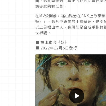
曲。歌詞圍繞著「真正的我到底是什麼
懸疑感的對話劇。
在MV公開前，福山雅治在SNS上分享
筆）」。影片中專業的手指舞蹈，也引發
以上是福山本人，身體則是合成手指舞蹈
世界觀。
■ 福山雅治《妖》
■ 2022年12月5日發行