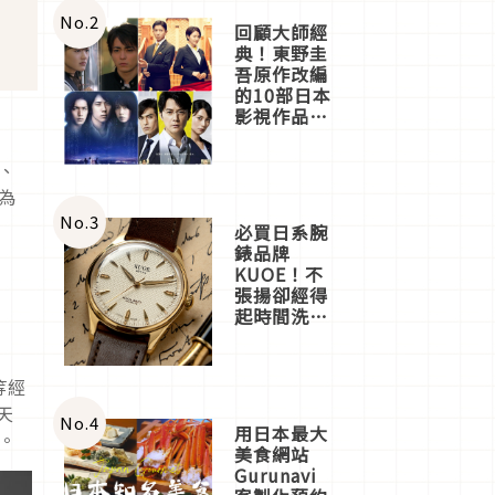
體驗
No.
2
回顧大師經
典！東野圭
吾原作改編
的10部日本
影視作品推
薦
理、
序為
No.
3
必買日系腕
錶品牌
KUOE！不
張揚卻經得
起時間洗鍊
的經典之作
五選
等經
天
No.
4
用日本最大
。
美食網站
Gurunavi