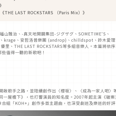
d》
《THE LAST ROCKSTARS （Paris Mix）》
福山雅治、-真天地開闢集団-ジグザグ、SOMETIME'S、
hi)、krage、安哲洛普樂團 (androp)、chilldspot、鈴木愛
s、優里、THE LAST ROCKSTARS等多組音樂人。本篇將依
哪些值得一聽的新歌吧！
〉開啟歌手之路，並陸續創作出〈櫻坂〉、〈成為一家人吧〉
《同一屋檐下》，也打響演員的知名度。2007年起主演《破案
合組「KOH+」創作多首主題曲，也深受劇迷及樂迷的好評