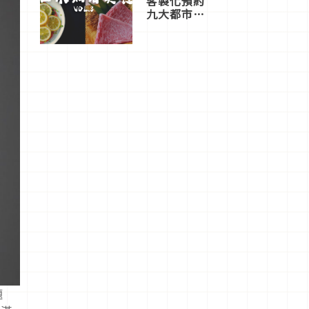
客製化預約
九大都市餐
廳，打造專
屬美食體
驗！
題