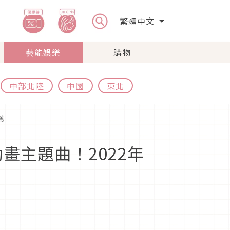
繁體中文
藝能娛樂
購物
中部北陸
中國
東北
薦
主題曲！2022年