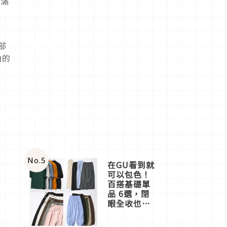
充滿
部
曲的
No.
5
在GU看到就
可以包色！
百搭基礎單
品 6選，閉
眼全收也不
心疼