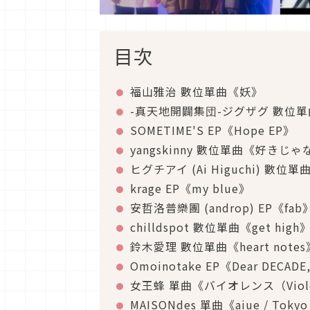
目次
福山雅治 數位單曲《妖》
-真天地開闢集団-ジグザグ 數位
SOMETIME'S EP《Hope EP》
yangskinny 數位單曲《好き
ヒグチアイ (Ai Higuchi) 數
krage EP《my blue》
安哲洛普樂團 (androp) EP《fab
chilldspot 數位單曲《get high
鈴木愛理 數位單曲《heart notes
Omoinotake EP《Dear DECADE
女王蜂 單曲《バイオレンス（Viol
MAISONdes 單曲《aiue / Tokyo