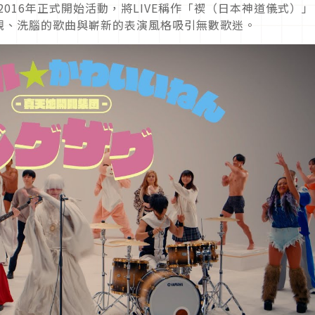
2016年正式開始活動，將LIVE稱作「禊（日本神道儀式）」
觀、洗腦的歌曲與嶄新的表演風格吸引無數歌迷。