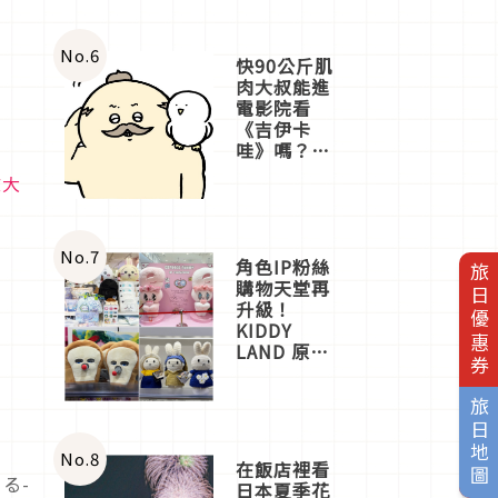
No.
6
快90公斤肌
肉大叔能進
電影院看
《吉伊卡
哇》嗎？日
本重金屬樂
文大
團「打首」
會長與
nagano老師
一同給出了
No.
7
角色IP粉絲
旅日優惠券
答案
購物天堂再
升級！
KIDDY
LAND 原宿
店吉伊卡哇
迎客，新開
旅日地圖
幕
OMOKADO
店3分即達
No.
8
在飯店裡看
る-
日本夏季花