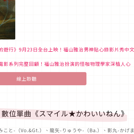
的遊行》9月23日全台上映！福山雅治男神貼心錄影片秀中
電影系列完整回顧！福山雅治扮演的怪咖物理學家深植人心
線上聆聽
グ 數位單曲《スマイル★かわいいねん》
と-（Vo.&Gt.）、龍矢-りゅうや-（Ba.）、影丸-かげま