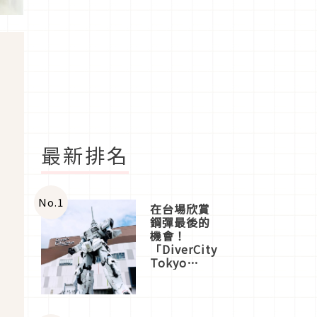
最新排名
No.
1
在台場欣賞
鋼彈最後的
機會！
「DiverCity
Tokyo
Plaza」搭
船、購物、
美食及夜
景，一次全