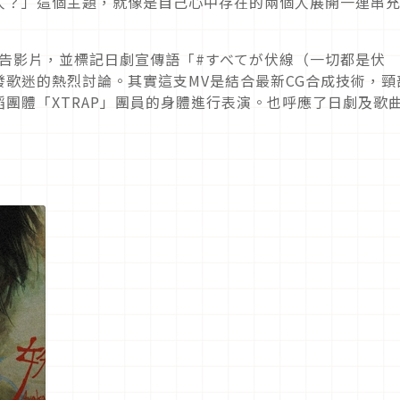
人？」這個主題，就像是自己心中存在的兩個人展開一連串
預告影片，並標記日劇宣傳語「#すべてが伏線（一切都是伏
歌迷的熱烈討論。其實這支MV是結合最新CG合成技術，頸
團體「XTRAP」團員的身體進行表演。也呼應了日劇及歌