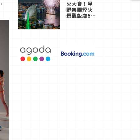
，
火大會！星
野集團煙火
景觀飯店6
選，讓你不
用人擠人悠
閒欣賞