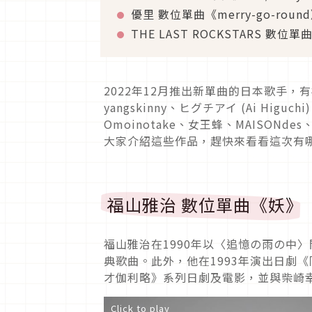
優里 數位單曲《merry-go-roun
THE LAST ROCKSTARS 數位單曲
2022年12月推出新單曲的日本歌手，有
yangskinny、ヒグチアイ (Ai Higuc
Omoinotake、女王蜂、MAISONde
大家介紹這些作品，趕快來看看這次有
福山雅治 數位單曲《妖》
福山雅治在1990年以〈追憶の雨の中
典歌曲。此外，他在1993年演出日劇
才伽利略》系列日劇及電影，並與柴崎幸
Click to play