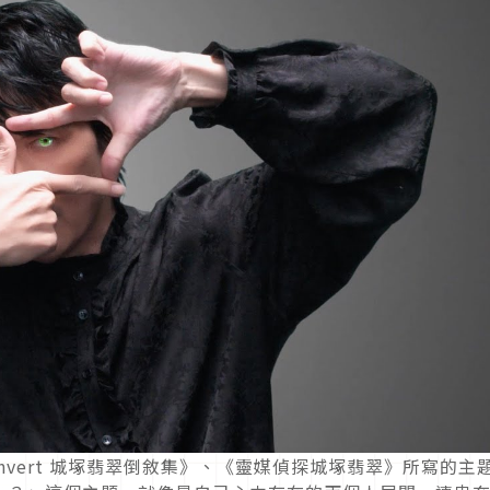
vert 城塚翡翠倒敘集》、《靈媒偵探城塚翡翠》所寫的主