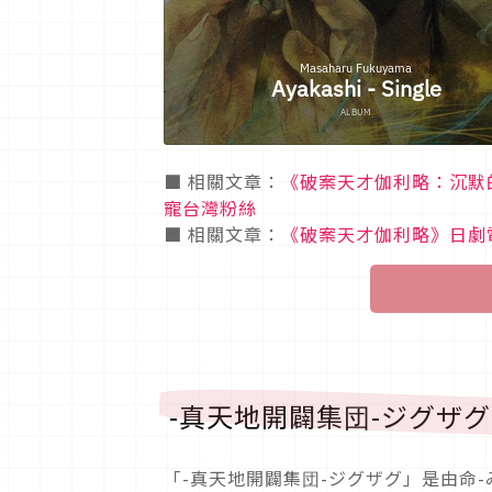
■ 相關文章：
《破案天才伽利略：沉默
寵台灣粉絲
■ 相關文章：
《破案天才伽利略》日劇
-真天地開闢集団-ジグザ
「-真天地開闢集団-ジグザグ」是由命-みこ