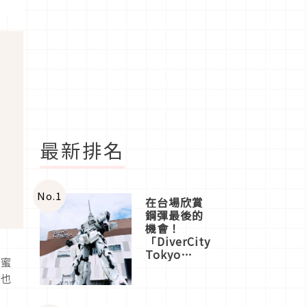
最新排名
No.
1
在台場欣賞
鋼彈最後的
機會！
「DiverCity
Tokyo
蜂蜜
Plaza」搭
外也
船、購物、
美食及夜
景，一次全