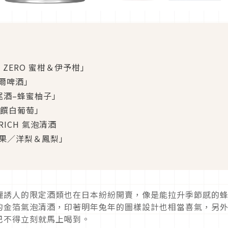
NG ZERO 蜜柑＆伊予柑」
愛爾啤酒」
醉雞尾酒–蜂蜜柚子」
 精饌白葡萄」
RICH 氣泡清酒
橙＆芒果／洋梨＆鳳梨」
麗誘人的限定酒類也在日本紛紛開賣，像是能拉升季節感的
的金箔氣泡清酒，印著明年兔年的圖樣設計也相當喜氣，另
巴不得立刻就馬上喝到。