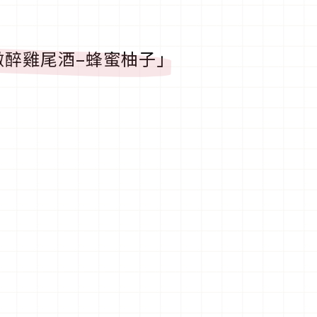
YOI微醉雞尾酒–蜂蜜柚子」