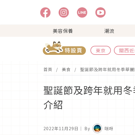
美容保養
潮流
東京
關西近
首頁
美食
聖誕節及跨年就用冬季華麗限
聖誕節及跨年就用冬
介紹
2022年11月29日
｜ By
咪呀