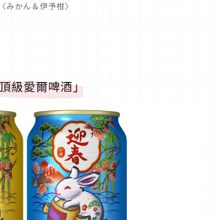
ロ〈みかん＆伊予柑〉
酒／頂級愛爾啤酒」