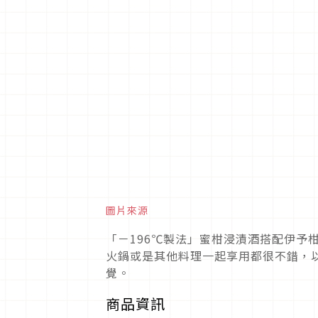
圖片來源
「－196℃製法」蜜柑浸漬酒搭配伊予
火鍋或是其他料理一起享用都很不錯，
覺。
商品資訊