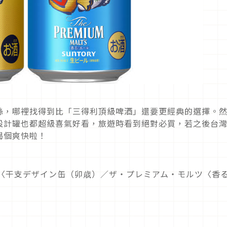
絲，哪裡找得到比「三得利頂級啤酒」還要更經典的選擇。
設計罐也都超級喜氣好看，旅遊時看到絕對必買，若之後台
喝個爽快啦！
ツ〈干支デザイン缶（卯歳）／ザ・プレミアム・モルツ〈香