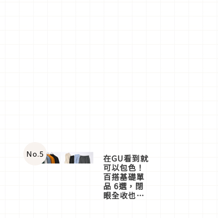
No.
5
在GU看到就
可以包色！
百搭基礎單
品 6選，閉
眼全收也不
心疼