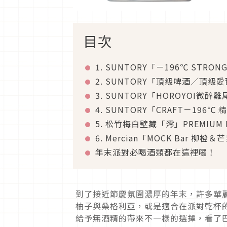
目次
1. SUNTORY「－196℃ STRO
2. SUNTORY「頂級啤酒／頂級
3. SUNTORY「HOROYOI微
4. SUNTORY「CRAFT－196℃
5. 松竹梅白壁藏「澪」PREMIUM 
6. Mercian「MOCK Bar 柳
年末派對必喝酒類都在這裡囉！
到了接近節慶氛圍濃厚的年末，許多華
柚子與桑格利亞，或是適合在派對乾杯
給予無酒精的帶來不一樣的選擇，看了