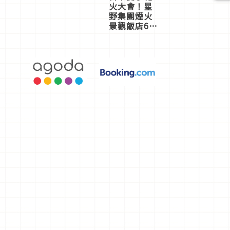
火大會！星
野集團煙火
景觀飯店6
選，讓你不
用人擠人悠
閒欣賞