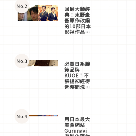
體驗
No.
2
回顧大師經
典！東野圭
吾原作改編
的10部日本
影視作品推
薦
No.
3
必買日系腕
錶品牌
KUOE！不
張揚卻經得
起時間洗鍊
的經典之作
五選
No.
4
用日本最大
美食網站
Gurunavi