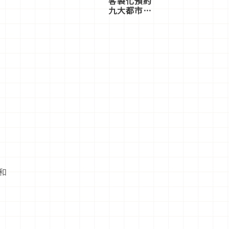
客製化預約
九大都市餐
廳，打造專
屬美食體
驗！
和
感