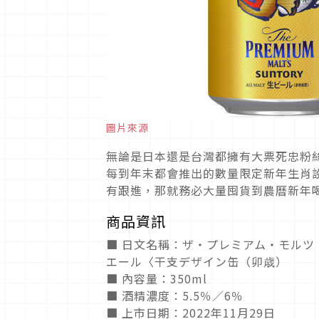
圖片來源
無論是日本還是台灣都擁有大票死忠粉
每到年末都會推出的數量限定新年生肖
有跟進，那就務必大量囤貨到農曆新年
商品資訊
■ 日文名稱：ザ・プレミアム・モル
エール〈干支デザイン缶（卯歳）
■ 內容量：350ml
■ 酒精濃度：5.5％／6％
■ 上市日期：2022年11月29日