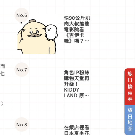
No.
6
快90公斤肌
肉大叔能進
電影院看
《吉伊卡
哇》嗎？日
本重金屬樂
團「打首」
會長與
nagano老師
然而
一同給出了
No.
7
角色IP粉絲
灣也
旅日優惠券
答案
購物天堂再
升級！
KIDDY
LAND 原宿
店吉伊卡哇
る〉
迎客，新開
旅日地圖
幕
OMOKADO
店3分即達
No.
8
在飯店裡看
日本夏季花