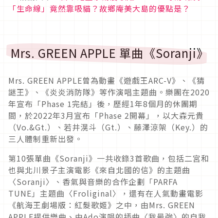
「生命線」竟然靠吸貓？故鄉庵美大島的優點是？
Mrs. GREEN APPLE 單曲《Soranji》
Mrs. GREEN APPLE曾為動畫《遊戲王ARC-V》、《猜
謎王》、《炎炎消防隊》等作演唱主題曲。樂團在2020
年宣布「Phase 1完結」後，歷經1年8個月的休團期
間，於2022年3月宣布「Phase 2開幕」，以大森元貴
（Vo.&Gt.）、若井滉斗（Gt.）、藤澤涼架（Key.）的
三人體制重新出發。
第10張單曲《Soranji》一共收錄3首歌曲，包括二宮和
也與北川景子主演電影《來自北國的信》的主題曲
〈Soranji〉、香氣與音樂的合作企劃「PARFA
TUNE」主題曲〈Froliginal〉，還有在人氣動畫電影
《航海王劇場版：紅髮歌姬》之中，由Mrs. GREEN
APPLE提供樂曲、由Ado演唱的插曲〈我最強〉的自我