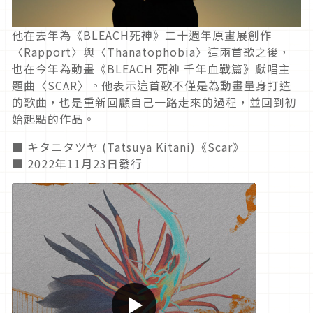
他在去年為《BLEACH死神》二十週年原畫展創作
〈Rapport〉與〈Thanatophobia〉這兩首歌之後，
也在今年為動畫《BLEACH 死神 千年血戰篇》獻唱主
題曲〈SCAR〉。他表示這首歌不僅是為動畫量身打造
的歌曲，也是重新回顧自己一路走來的過程，並回到初
始起點的作品。
■
キタニタツヤ (Tatsuya Kitani)
《Scar》
■ 2022年11月23日發行