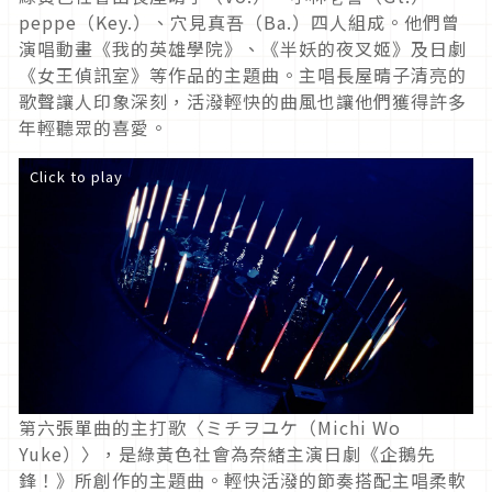
peppe（Key.）、穴見真吾（Ba.）四人組成。他們曾
演唱動畫《我的英雄學院》、《半妖的夜叉姬》及日劇
《女王偵訊室》等作品的主題曲。主唱長屋晴子清亮的
歌聲讓人印象深刻，活潑輕快的曲風也讓他們獲得許多
年輕聽眾的喜愛。
Click to play
第六張單曲的主打歌〈ミチヲユケ（Michi Wo
Yuke）〉，是綠黃色社會為奈緒主演日劇《企鵝先
鋒！》所創作的主題曲。輕快活潑的節奏搭配主唱柔軟