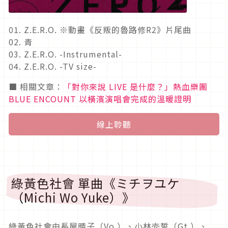
01. Z.E.R.O. ※動畫《反叛的魯路修R2》片尾曲
02. 青
03. Z.E.R.O. -Instrumental-
04. Z.E.R.O. -TV size-
■ 相關文章：
「對你來說 LIVE 是什麼？」熱血樂團
BLUE ENCOUNT 以橫濱演唱會完成的溫暖證明
線上聆聽
綠黃色社會 單曲《ミチヲユケ
（Michi Wo Yuke）》
綠黃色社會由長屋晴子（Vo.）、小林壱誓（Gt.）、