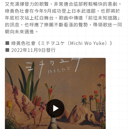
又充滿爆發力的歌聲，非常適合這部輕鬆暢快的喜劇。
綠黃色社會在今年9月成功登上日本武道館，也即將於
年底初次站上紅白舞台。歌曲中傳達「前往未知道路」
的訊息，也呼應了樂團不斷看漲的聲勢，帶領歌迷一同
朝向未來邁進。
■ 綠黃色社會《ミチヲユケ（Michi Wo Yuke）》
■ 2022年11月9日發行