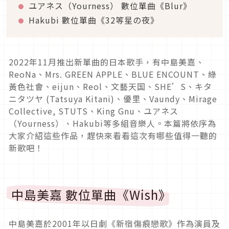
ユアネス（Yourness） 數位單曲《Blur》
Hakubi 數位單曲《32等星の夜》
2022年11月推出新單曲的日本歌手，有中島美嘉、
ReoNa、Mrs. GREEN APPLE、BLUE ENCOUNT、綠
黃色社會、eijun、Reol、文藝天国、SHE’S、キタ
ニタツヤ (Tatsuya Kitani)、優里、Vaundy、Mirage
Collective, STUTS、King Gnu、ユアネス
（Yourness）、Hakubi等多組音樂人。本篇將依序為
大家介紹這些作品，趕快來看看這次有哪些值得一聽的
新歌吧！
中島美嘉 數位單曲《Wish》
中島美嘉於2001年以日劇《新宿傷痕戀歌》作為演員及