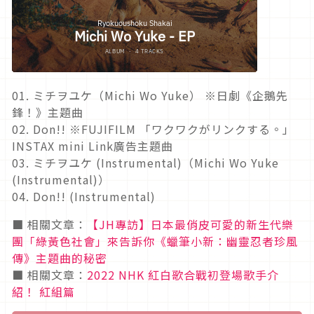
01. ミチヲユケ（Michi Wo Yuke） ※日劇《企鵝先
鋒！》主題曲
02. Don!! ※FUJIFILM 「ワクワクがリンクする。」
INSTAX mini Link廣告主題曲
03. ミチヲユケ (Instrumental)（Michi Wo Yuke
(Instrumental)）
04. Don!! (Instrumental)
■ 相關文章：
【JH專訪】日本最俏皮可愛的新生代樂
團「綠黃色社會」來告訴你《蠟筆小新：幽靈忍者珍風
傳》主題曲的秘密
■ 相關文章：
2022 NHK 紅白歌合戰初登場歌手介
紹！ 紅組篇