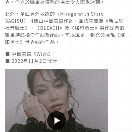
界，佇立於懸崖邊演唱的場景令人印象深刻。
此外，單曲另外收錄的〈Mirage with Shiro
SAGISU〉同樣由中島美嘉作詞，並找來曾為《新世紀
福音戰士》、《BLEACH》及《烙印勇士》製作配樂的
鷺巢詩郎擔任作曲及編曲，可以說是一張充分展現《烙
印勇士》世界觀的作品。
■ 中島美嘉《Wish》
■ 2022年11月2日發行