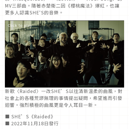
MV三部曲。隨著赤楚衛二因《櫻桃魔法》爆紅，也讓
更多人認識SHE'S的音樂。
Click to play
新歌〈Raided〉一改SHE’S以往清新溫柔的曲風，對
社會上的各種荒謬無理的事情提出疑問，希望進而引發
迴響。強烈積極的曲風更是令人耳目一新。
■ SHE’S《Raided》
■ 2022年11月18日發行