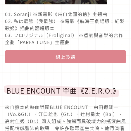
01. Soranji ※新電影《來自北國的信》主題曲
02. 私は最強（我最強） ※電影《航海王劇場版：紅髮
歌姬》插曲的翻唱版本
03. フロリジナル（Froliginal） ※香氣與音樂的合作
企劃「PARFA TUNE」主題曲
線上聆聽
BLUE ENCOUNT 單曲《Z.E.R.O.》
來自熊本的熱血樂團BLUE ENCOUNT，由田邊駿一
（Vo.&Gt.）、江口雄也（Gt.）、辻村勇太（Ba.）、
高村佳秀（Dr.）四人組成。強韌而具破壞力的搖滾曲風
搭配情感豐沛的歌聲，令許多聽眾產生共鳴。他們演唱