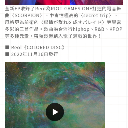
全新EP收錄了Reol為RIOT GAMES ONE打造的電音舞
曲〈SCORPION〉、中毒性極高的〈secret trip〉、
風格更為前衛的〈感情が群れを成すパレイド〉等豐富
多彩的三首作品。歌曲融合流行hiphop、R&B、KPOP
等多種元素，帶領歌迷踏入電子遊戲的世界！
■ Reol《COLORED DISC》
■ 2022年11月16日發行