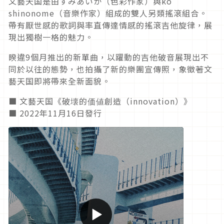
文藝天国是由すみあいか（色彩作家）與ko
shinonome（音樂作家）組成的雙人另類搖滾組合。
帶有厭世感的歌詞與率直傳達情感的搖滾吉他旋律，展
現出獨樹一格的魅力。
睽違9個月推出的新單曲，以躍動的吉他破音展現出不
同於以往的態勢，也拍攝了新的樂團宣傳照，象徵著文
藝天国即將帶來全新面貌。
■ 文藝天国《破壊的価値創造（innovation）》
■ 2022年11月16日發行