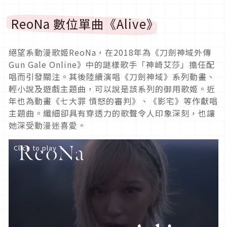
ReoNa 數位單曲《Alive》
絕望系動漫歌姬ReoNa，在2018年為《刀劍神域外傳
Gun Gale Online》中的謎樣歌手「神崎艾莎」擔任配
唱而引發關注。其後陸續演唱《刀劍神域》系列動畫、
輕小說及遊戲主題曲，可以說是該系列的御用歌姬。近
年也為動畫《七大罪 憤怒的審判》、《影宅》等作獻唱
主題曲。纖細卻具有穿透力的歌聲令人印象深刻，也讓
她深受動漫迷喜愛。
Click to play