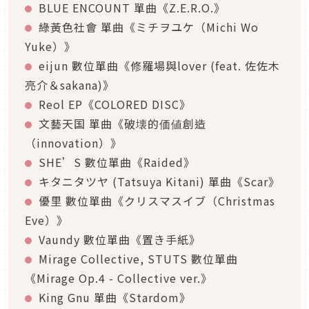
BLUE ENCOUNT 單曲《Z.E.R.O.》
綠黃色社會 單曲《ミチヲユケ（Michi Wo
Yuke）》
eijun 數位單曲《修羅場與lover (feat. 佐佐木
亮介＆sakana)》
Reol EP《COLORED DISC》
文藝天国 單曲《破壊的価値創造
（innovation）》
SHE’S 數位單曲《Raided》
キタニタツヤ (Tatsuya Kitani)
單曲《Scar》
優里 數位單曲《クリスマスイブ（Christmas
Eve）》
Vaundy 數位單曲《置き手紙》
Mirage Collective, STUTS 數位單曲
《Mirage Op.4 - Collective ver.》
King Gnu 單曲《Stardom》