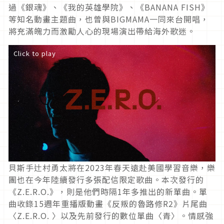
過《銀魂》、《我的英雄學院》、《BANANA FISH》
等知名動畫主題曲，也曾與BIGMAMA一同來台開唱，
將充滿魄力而激勵人心的現場演出帶給海外歌迷。
Click to play
貝斯手辻村勇太將在2023年春天遠赴美國學習音樂，樂
團也在今年陸續發行多張配信限定歌曲。本次發行的
《Z.E.R.O.》，則是他們時隔1年多推出的新單曲。單
曲收錄15週年重播版動畫《反叛的魯路修R2》片尾曲
〈Z.E.R.O. 〉以及先前發行的數位單曲〈青〉。情感強