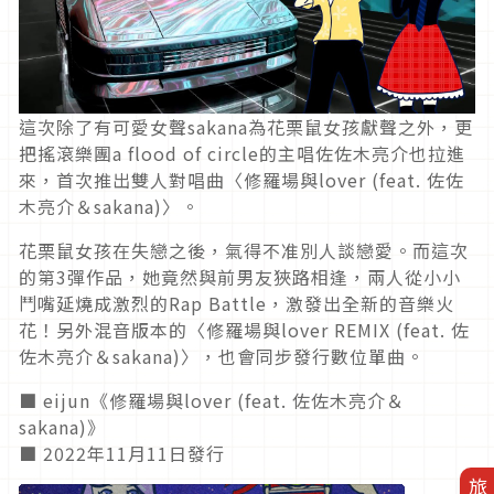
這次除了有可愛女聲sakana為花栗鼠女孩獻聲之外，更
把搖滾樂團a flood of circle的主唱佐佐木亮介也拉進
來，首次推出雙人對唱曲〈修羅場與lover (feat. 佐佐
木亮介＆sakana)〉。
花栗鼠女孩在失戀之後，氣得不准別人談戀愛。而這次
的第3彈作品，她竟然與前男友狹路相逢，兩人從小小
鬥嘴延燒成激烈的Rap Battle，激發出全新的音樂火
花！另外混音版本的〈修羅場與lover REMIX (feat. 佐
佐木亮介＆sakana)〉，也會同步發行數位單曲。
■ eijun《修羅場與lover (feat. 佐佐木亮介＆
sakana)》
■ 2022年11月11日發行