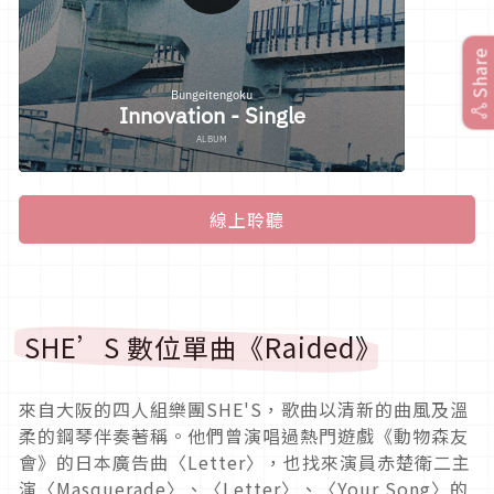
Share
線上聆聽
SHE’S 數位單曲《Raided》
來自大阪的四人組樂團SHE'S，歌曲以清新的曲風及溫
柔的鋼琴伴奏著稱。他們曾演唱過熱門遊戲《動物森友
會》的日本廣告曲〈Letter〉，也找來演員赤楚衛二主
演〈Masquerade〉、〈Letter〉、〈Your Song〉的