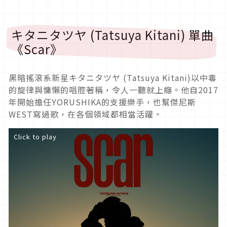
キタニタツヤ (Tatsuya Kitani)
單曲
《Scar》
黑暗搖滾系新星キタニタツヤ (Tatsuya Kitani)以中毒
的旋律與慵懶的唱腔著稱，令人一聽就上癮。他自2017
年開始擔任YORUSHIKA的支援樂手，也幫傑尼斯
WEST寫過歌，在各個領域都相當活躍。
Click to play