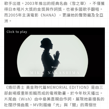
歌手出道。2003年推出的經典名曲〈雪之華〉，不僅獲
得日本唱片大獎的金獎與作詞獎，也被多國歌手翻唱。
而2005年主演電影《NANA》，更讓她的聲勢遍及全亞
洲。
Click to play
《烙印勇士 黃金時代篇MEMORIAL EDITION》是由三
部劇場版重新剪輯而成的電視動畫，於今年秋天播出。
片尾曲〈Wish〉由中島美嘉親自作詞，展現她最擅長的
壯闊抒情曲風。MV則描繪「光」與「闇」的兩個世