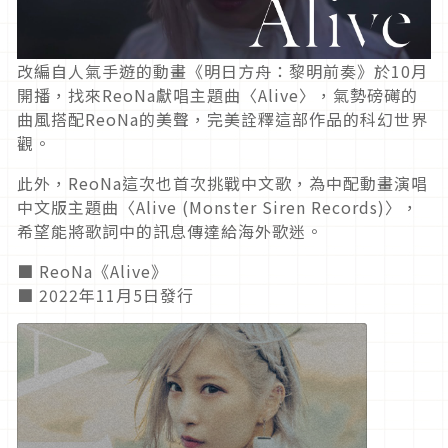
改編自人氣手遊的動畫《明日方舟：黎明前奏》於10月
開播，找來ReoNa獻唱主題曲〈Alive〉，氣勢磅礡的
曲風搭配ReoNa的美聲，完美詮釋這部作品的科幻世界
觀。
此外，ReoNa這次也首次挑戰中文歌，為中配動畫演唱
中文版主題曲〈Alive (Monster Siren Records)〉，
希望能將歌詞中的訊息傳達給海外歌迷。
■ ReoNa《Alive》
■ 2022年11月5日發行