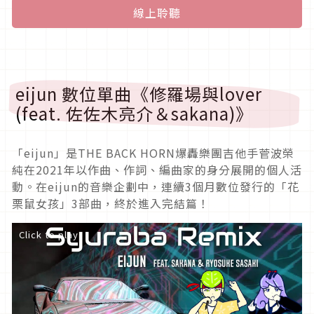
線上聆聽
eijun 數位單曲《修羅場與lover
(feat. 佐佐木亮介＆sakana)》
「eijun」是THE BACK HORN爆轟樂團吉他手菅波榮
純在2021年以作曲、作詞、編曲家的身分展開的個人活
動。在eijun的音樂企劃中，連續3個月數位發行的「花
栗鼠女孩」3部曲，終於進入完結篇！
Click to play