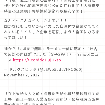
作，所以好心的地方團體和公司都在行動了！大家來支
持良心企業吧！希望這種活動可以遍布全國！」
なんと…こんなイカした企業が！！
国がなにもしないからイカした自治体や企業がでてく
れている！イカした企業を応援しよう！全国にひろま
ってほしい！
神か？「小6まで無料」ラーメン一蘭に感動、“社内
で反対の声は0”だった（女子SPA！） - Yahoo!ニュ
ース
https://t.co/ddqH9jHxso
— ドルクスヒラタ (@5EWb5JdLVFPO0d0)
November 2, 2022
「在上餐給大人之前，會確保先給小孩兒童拉麵或同時
上餐，而且一個大人帶五個小孩的話，最多就有五碗免
費的兒童拉麵，真的太神了。」