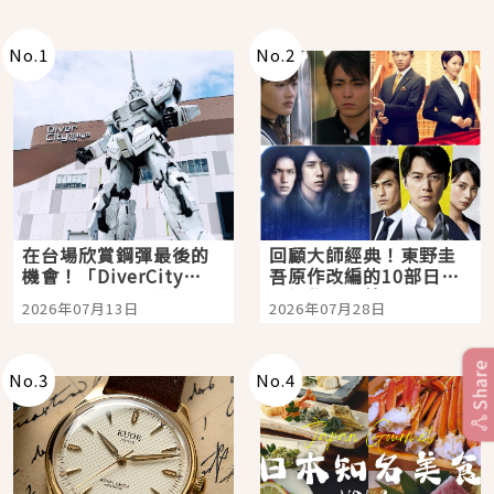
No.
1
No.
2
在台場欣賞鋼彈最後的
回顧大師經典！東野圭
機會！「DiverCity
吾原作改編的10部日本
Tokyo Plaza」搭船、
影視作品推薦
2026年07月13日
2026年07月28日
購物、美食及夜景，一
次全體驗
Share
No.
3
No.
4