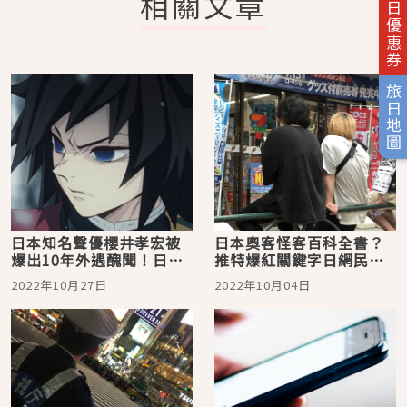
旅日優惠券
相關文章
旅日地圖
日本知名聲優櫻井孝宏被
日本奧客怪客百科全書？
爆出10年外遇醜聞！日本
推特爆紅關鍵字日網民分
網民哭喊不要換掉角色聲
享自己遇過的「最強客
2022年10月27日
2022年10月04日
優
人」