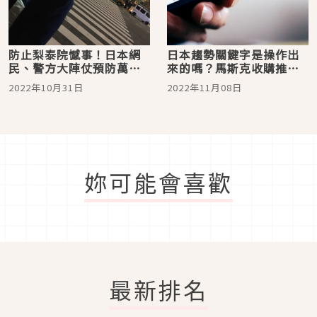
防止梨泰院憾事！日本網
日本趨勢關鍵字是操作出
民、警方大陣仗預防萬聖
來的嗎？馬斯克收購推特
節踩踏意外，自救辦法萬
後意外引發日本網民議論
2022年10月31日
2022年11月08日
人轉推
妳可能會喜歡
最新排名