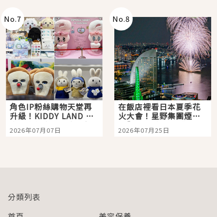
老師一同給出了答案
No.
7
No.
8
角色IP粉絲購物天堂再
在飯店裡看日本夏季花
升級！KIDDY LAND 原
火大會！星野集團煙火
宿店吉伊卡哇迎客，新
景觀飯店6選，讓你不用
2026年07月07日
2026年07月25日
開幕 OMOKADO 店3分
人擠人悠閒欣賞
即達
分類列表
首頁
美容保養