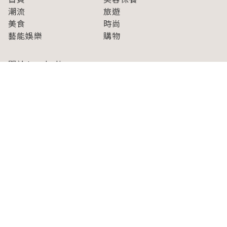
潮流
旅遊
美食
時尚
藝能娛樂
購物
關於Japaholic
關於我們
免責事項
寫手招募
Japaholic Girls招募
廣告、合作洽談
關鍵字列表
お問い合わせ
看看更多有關Japaholic！