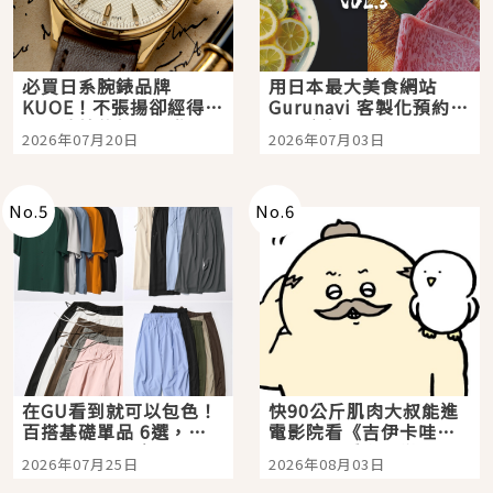
必買日系腕錶品牌
用日本最大美食網站
KUOE！不張揚卻經得起
Gurunavi 客製化預約九
時間洗鍊的經典之作五
大都市餐廳，打造專屬
2026年07月20日
2026年07月03日
選
美食體驗！
No.
5
No.
6
在GU看到就可以包色！
快90公斤肌肉大叔能進
百搭基礎單品 6選，閉
電影院看《吉伊卡哇》
眼全收也不心疼
嗎？日本重金屬樂團
2026年07月25日
2026年08月03日
「打首」會長與nagano