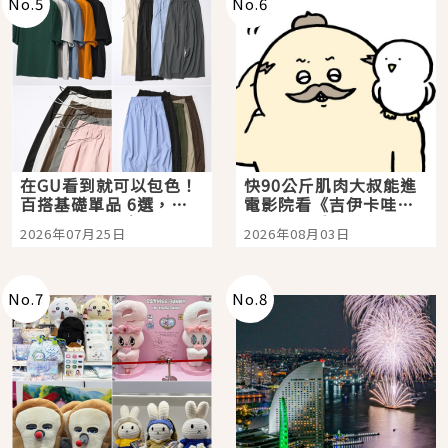
No.
5
No.
6
在GU看到就可以包色！
快90公斤肌肉大叔能進
百搭基礎單品 6選，閉
電影院看《吉伊卡哇》
眼全收也不心疼
嗎？日本重金屬樂團
2026年07月25日
2026年08月03日
「打首」會長與nagano
老師一同給出了答案
No.
7
No.
8