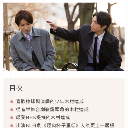
目次
喜歡棒球與演戲的少年木村達成
從音樂舞台劇嶄露頭角的木村達成
頗受NHK提攜的木村達成
出演BL日劇《經典杯子蛋糕》人氣更上一層樓