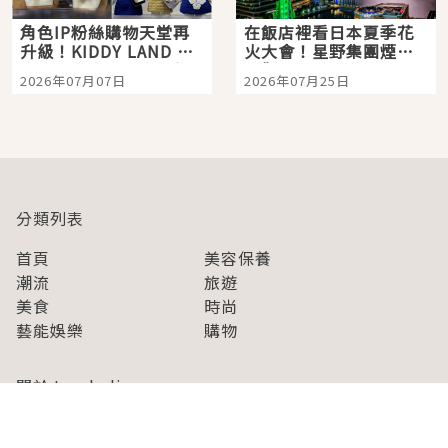
角色IP粉絲購物天堂再
在飯店裡看日本夏季花
升級！KIDDY LAND 原
火大會！星野集團煙火
宿店吉伊卡哇迎客，新
景觀飯店6選，讓你不用
2026年07月07日
2026年07月25日
開幕 OMOKADO 店3分
人擠人悠閒欣賞
即達
分類列表
首頁
美容保養
潮流
旅遊
美食
時尚
藝能娛樂
購物
關於Japaholic
關於我們
免責事項