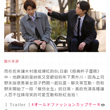
圖片來源
而在近來讓木村達成爆紅的BL日劇《經典杯子蛋糕》
中，他飾演的是帥氣又受歡迎的年下男外川，因為上司
野末說很羨慕女孩子們間一起玩耍、聊天等互動，而和
野末開始了一段「模仿女生」的日常，真的充滿各種讓
人忍不住姨母笑的可愛互動和粉紅泡泡！
║ 𝕋𝕣𝕒𝕚𝕝𝕖𝕣 ║
#オールドファッションカップケーキ
🍩