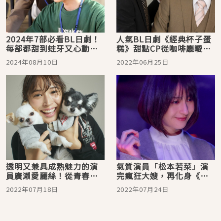
2024年7部必看BL日劇！
人氣BL日劇《經典杯子蛋
每部都甜到蛀牙又心動滿
糕》甜點CP從咖啡廳曖昧
滿
到家裡！為還原漫畫唯美
2024年08月10日
2022年06月25日
橋段鮮肉木村達狂吃鬆餅8
小時
透明又兼具成熟魅力的演
氣質演員「松本若菜」演
員廣瀨愛麗絲！從青春女
完瘋狂大嫂，再化身《復
高中生演到獨立自主女性
讐的未亡人》展現致命吸
2022年07月18日
2022年07月24日
令人驚艷
引力！