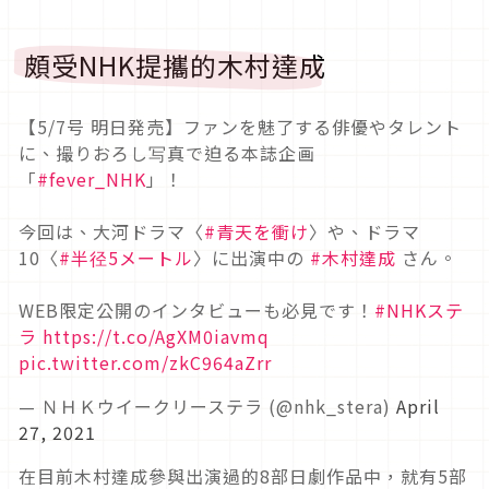
頗受NHK提攜的木村達成
【5/7号 明日発売】ファンを魅了する俳優やタレント
に、撮りおろし写真で迫る本誌企画
「
#fever_NHK
」！
今回は、大河ドラマ〈
#青天を衝け
〉や、ドラマ
10〈
#半径5メートル
〉に出演中の
#木村達成
さん。
WEB限定公開のインタビューも必見です！
#NHKステ
ラ
https://t.co/AgXM0iavmq
pic.twitter.com/zkC964aZrr
— ＮＨＫウイークリーステラ (@nhk_stera)
April
27, 2021
在目前木村達成參與出演過的8部日劇作品中，就有5部