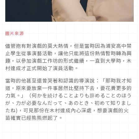
圖片來源
儘管抱有對演戲的莫大熱情，但是當時因為浦安高中禁
止學生從事演藝活動，讓他只能將這份熱情暫時轉為興
趣，以參加演戲工作坊的形式繼續，一直到大學時，木
村達成才正式開始了演員活動。
當時的他甚至還曾哭著和認識的導演說：「那時我才知
道，原來要放棄一件事居然比堅持下去，要花費更多的
力氣。」（何かを続けることよりも辞めることのほう
が、力が必要なんだって、あのとき、初めて知りまし
たね)，可見那份在木村達成內心深處，想要演戲的火
苗確實已經熊熊燃起了。