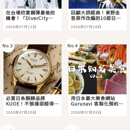
在台場欣賞鋼彈最後的
回顧大師經典！東野圭
機會！「DiverCity
吾原作改編的10部日本
Tokyo Plaza」搭船、
影視作品推薦
2026年07月13日
2026年07月28日
購物、美食及夜景，一
次全體驗
No.
3
No.
4
必買日系腕錶品牌
用日本最大美食網站
KUOE！不張揚卻經得起
Gurunavi 客製化預約九
時間洗鍊的經典之作五
大都市餐廳，打造專屬
2026年07月20日
2026年07月03日
選
美食體驗！