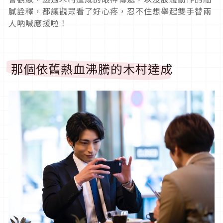
膩詮釋，都讓觀眾看了好心疼，忍不住想舉起雙手替兩
人吶喊應援啦！
那個依舊熱血沸騰的木村達成