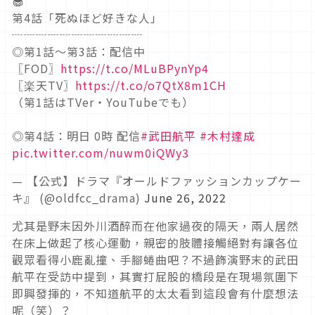
🧁
第4話「死ぬほど好きな人」
┈┈┈┈┈┈┈┈┈┈┈
◎第1話〜第3話：配信中
〖FOD〗
https://t.co/MLuBPynYp4
〖楽天TV〗
https://t.co/o7QtX8m1CH
（第1話はTVer・YouTubeでも）
◎第4話：明日 0時 配信
#武田航平
#木村達成
pic.twitter.com/nuwm0iQWy3
— 【公式】ドラマ『オールドファッションカップケー
キ』 (@oldfcc_drama)
June 26, 2022
尤其是野末因外川酒醉而在他家過夜的隔天，兩人居然
在床上做起了核心運動，親密的肢體接觸絕對有讓各位
觀眾看得小鹿亂撞、手腳蜷曲吧？不過飾演野末的武田
航平在受訪中提到，其實打屁股的橋段是在現場氛圍下
即興發揮的，不知道航平的太太看到這段會有什麼想法
呢（笑）？