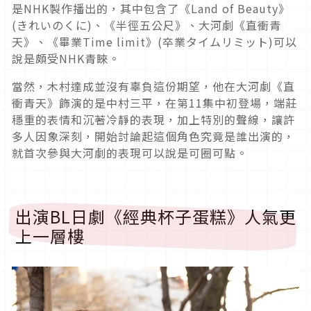
是NHK製作播出的，其中包含了《Land of Beauty》
(きれいのくに)、《半徑五公尺》、大河劇《直衝青
天》、《畢業Time limit》(卒業タイムリミット)可以
說是頗受NHK青睞。
當然，木村達成並沒有辜負這份期望，他在大河劇《直
衝青天》飾演的是中村三平，在第11集中初登場，端莊
穩重的表情和沉著冷靜的表現，加上特別的聲線，讓許
多人因象深刻，開始討論起這個角色究竟是誰出演的，
就首次參與大河劇的表現可以說是可圈可點。
出演BL日劇《經典杯子蛋糕》人氣更
上一層樓