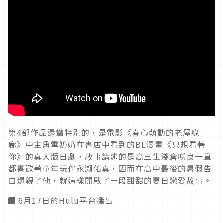
第4部作品還蠻特別的，是電影《春心萌動的老屋緣
廊》中主角雪奶奶在書店中看到的BL漫畫《只想看著
你》的真人版日劇，故事講述的是高三生淺倉咲良一直
都喜歡著童年玩伴永瀨佑真，因而在高中最後的暑假告
白還親了他，就這樣開啟了一段甜甜的夏日戀愛故事。
◼ 6月17日於Hulu平台播出