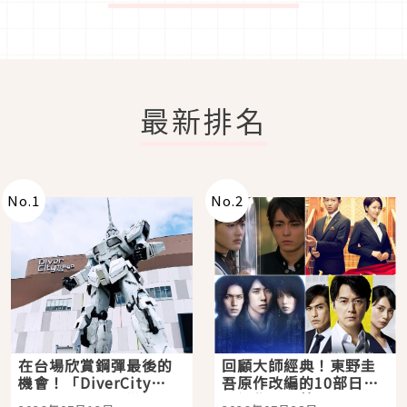
最新排名
No.
1
No.
2
在台場欣賞鋼彈最後的
回顧大師經典！東野圭
機會！「DiverCity
吾原作改編的10部日本
Tokyo Plaza」搭船、
影視作品推薦