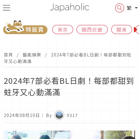
繁
東京
關西近畿
關東
首頁
藝能娛樂
2024年7部必看BL日劇！每部都甜到蛀
牙又心動滿滿
2024年7部必看BL日劇！每部都甜到
蛀牙又心動滿滿
2024年08月10日
｜ By
9317