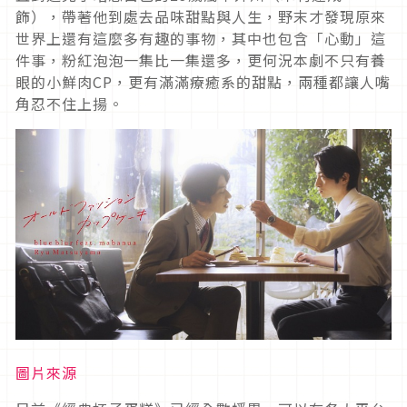
飾），帶著他到處去品味甜點與人生，野末才發現原來
世界上還有這麼多有趣的事物，其中也包含「心動」這
件事，粉紅泡泡一集比一集還多，更何況本劇不只有養
眼的小鮮肉CP，更有滿滿療癒系的甜點，兩種都讓人嘴
角忍不住上揚。
圖片來源