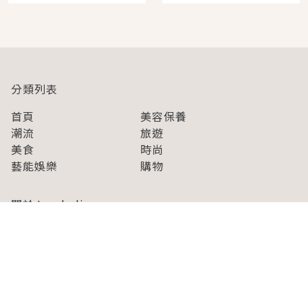
即達
分類列表
首頁
美容保養
潮流
旅遊
美食
時尚
藝能娛樂
購物
關於Japaholic
關於我們
免責事項
寫手招募
Japaholic Girls招募
廣告、合作洽談
關鍵字列表
お問い合わせ