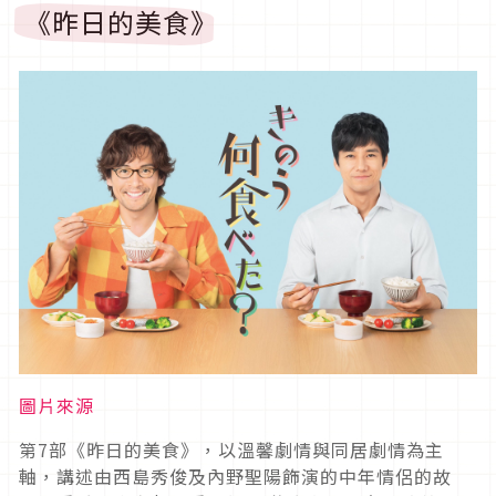
《昨日的美食》
圖片來源
第7部《昨日的美食》，以溫馨劇情與同居劇情為主
軸，講述由西島秀俊及內野聖陽飾演的中年情侶的故