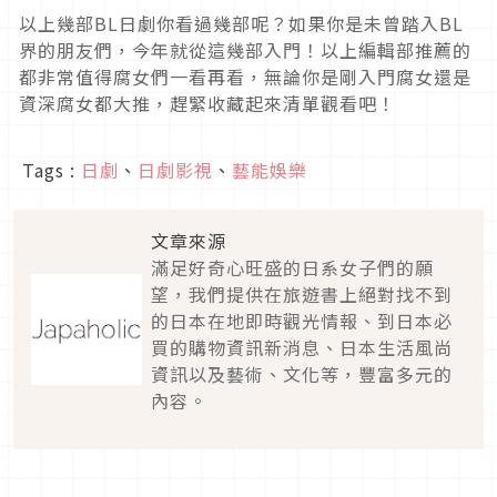
以上幾部BL日劇你看過幾部呢？如果你是未曾踏入BL
界的朋友們，今年就從這幾部入門！以上編輯部推薦的
都非常值得腐女們一看再看，無論你是剛入門腐女還是
資深腐女都大推，趕緊收藏起來清單觀看吧！
Tags :
日劇
、
日劇影視
、
藝能娛樂
文章來源
滿足好奇心旺盛的日系女子們的願
望，我們提供在旅遊書上絕對找不到
的日本在地即時觀光情報、到日本必
買的購物資訊新消息、日本生活風尚
資訊以及藝術、文化等，豐富多元的
內容。