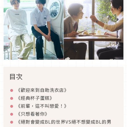
目次
《歡迎來到自助洗衣店》
《經典杯子蛋糕》
《前輩，這不叫戀愛！》
《只想看著你》
《絕對會變成BL的世界VS絕不想變成BL的男