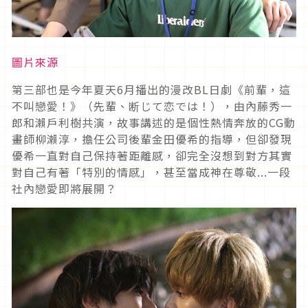
圖片來源
第三部也是今年夏天6月播出的漫改BL日劇《前輩，這
不叫戀愛！》（先輩、断じて恋では！），由內藤秀一
郎和瀨戶利樹共演，故事講述的是個性熱情奔放的CG動
畫師柳瀨淳，擔任公司後輩金田優希的指導，但卻發現
優希一直對自己保持著距離感，卻完全沒想到對方其實
對自己有著「特別的情感」，甚至當成神在尊敬...一段
社內戀愛即將展開？