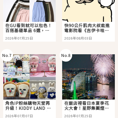
在GU看到就可以包色！
快90公斤肌肉大叔能進
百搭基礎單品 6選，閉
電影院看《吉伊卡哇》
眼全收也不心疼
嗎？日本重金屬樂團
2026年07月25日
2026年08月03日
「打首」會長與nagano
老師一同給出了答案
No.
7
No.
8
角色IP粉絲購物天堂再
在飯店裡看日本夏季花
升級！KIDDY LAND 原
火大會！星野集團煙火
宿店吉伊卡哇迎客，新
景觀飯店6選，讓你不用
2026年07月07日
2026年07月25日
開幕 OMOKADO 店3分
人擠人悠閒欣賞