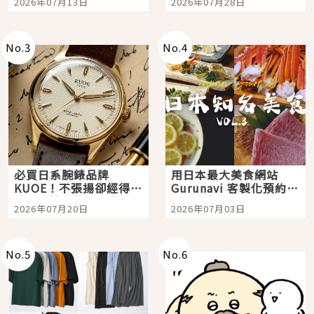
2026年07月13日
2026年07月28日
購物、美食及夜景，一
次全體驗
No.
3
No.
4
必買日系腕錶品牌
用日本最大美食網站
KUOE！不張揚卻經得起
Gurunavi 客製化預約九
時間洗鍊的經典之作五
大都市餐廳，打造專屬
2026年07月20日
2026年07月03日
選
美食體驗！
No.
5
No.
6