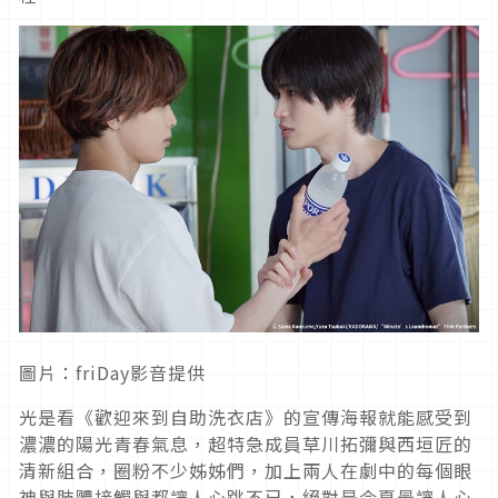
圖片：friDay影音提供
光是看《歡迎來到自助洗衣店》的宣傳海報就能感受到
濃濃的陽光青春氣息，超特急成員草川拓彌與西垣匠的
清新組合，圈粉不少姊姊們，加上兩人在劇中的每個眼
神與肢體接觸與都讓人心跳不已，絕對是今夏最讓人心