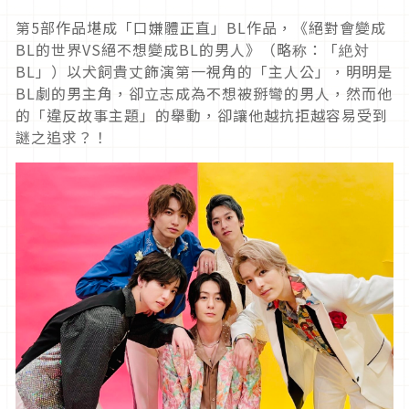
第5部作品堪成「口嫌體正直」BL作品，《絕對會變成
BL的世界VS絕不想變成BL的男人》（略称：「絶対
BL」）以犬飼貴丈飾演第一視角的「主人公」，明明是
BL劇的男主角，卻立志成為不想被掰彎的男人，然而他
的「違反故事主題」的舉動，卻讓他越抗拒越容易受到
謎之追求？！