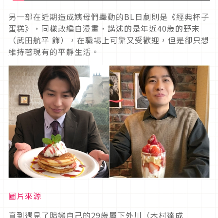
另一部在近期造成姨母們轟動的BL日劇則是《經典杯子
蛋糕》，同樣改編自漫畫，講述的是年近40歲的野末
（武田航平 飾），在職場上可靠又受歡迎，但是卻只想
維持著現有的平靜生活。
圖片來源
直到遇見了暗戀自己的29歲屬下外川（木村達成