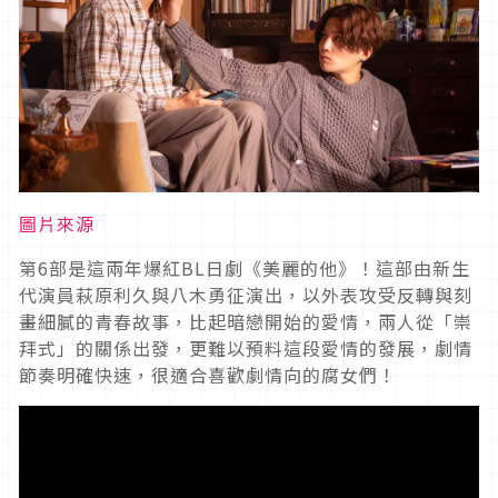
圖片來源
第6部是這兩年爆紅BL日劇《美麗的他》！這部由新生
代演員萩原利久與八木勇征演出，以外表攻受反轉與刻
畫細膩的青春故事，比起暗戀開始的愛情，兩人從「崇
拜式」的關係出發，更難以預料這段愛情的發展，劇情
節奏明確快速，很適合喜歡劇情向的腐女們！