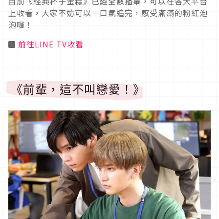
目前《經典杯子蛋糕》已經全數播畢，可以在各大平台
上收看，大家不妨可以一口氣追完，感受滿滿的粉紅泡
泡囉！
◼
前往LINE TV收看
《前輩，這不叫戀愛！》