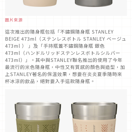
圖片來源
這次推出的隨身瓶包括「不鏽鋼隨身瓶 STANLEY
BEIGE 473ml（ステンレスボトル STANLEY ベージュ
473ml ） 」及「手持瓶蓋不鏽鋼隨身瓶 銀色
473ml（ハンドルリッドステンレスボトルシルバー
473ml）」。其中與STANLEY聯名推出的使用了今年
最流行的米色隨身瓶，中性又有質感的顏色與造型，加
上STANLEY著名的保溫效果，想要在炎炎夏季隨時來
杯冰涼的飲品，絕對要入手這款隨身瓶。