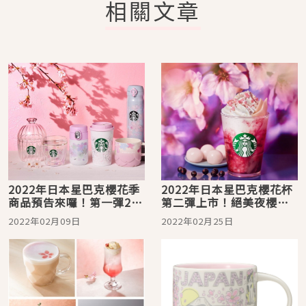
相關文章
2022年日本星巴克櫻花季
2022年日本星巴克櫻花杯
商品預告來囉！第一彈2月
第二彈上市！絕美夜櫻系
15日開跑，Sense of
列飲品好想喝
2022年02月09日
2022年02月25日
SAKURA Beauty 等你來
收集