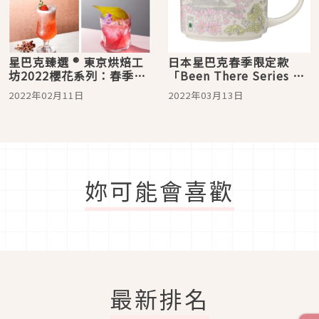
星巴克臻選 ® 東京烘焙工
日本星巴克春季限定款
坊2022櫻花系列：春季限
「Been There Series 」
定櫻花商品來報到囉！
繽紛上市 滿滿日本之春的
2022年02月11日
2022年03月13日
杯子太過可愛！
妳可能會喜歡
最新排名