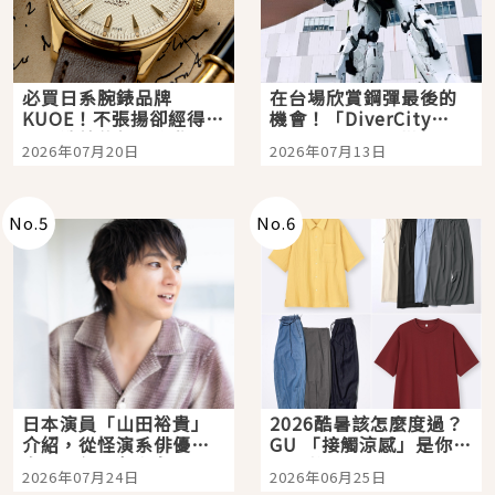
必買日系腕錶品牌
在台場欣賞鋼彈最後的
KUOE！不張揚卻經得起
機會！「DiverCity
時間洗鍊的經典之作五
Tokyo Plaza」搭船、
2026年07月20日
2026年07月13日
選
購物、美食及夜景，一
次全體驗
No.
5
No.
6
日本演員「山田裕貴」
2026酷暑該怎麼度過？
介紹，從怪演系俳優走
GU 「接觸涼感」是你的
向國民級日劇主角
夏日救星
2026年07月24日
2026年06月25日