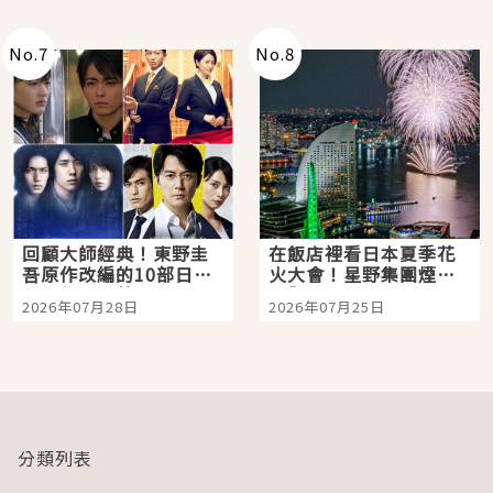
No.
7
No.
8
回顧大師經典！東野圭
在飯店裡看日本夏季花
吾原作改編的10部日本
火大會！星野集團煙火
影視作品推薦
景觀飯店6選，讓你不用
2026年07月28日
2026年07月25日
人擠人悠閒欣賞
分類列表