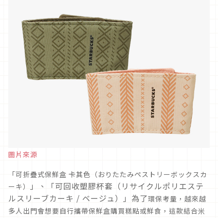
圖片來源
「可折疊式保鮮盒 卡其色（
おりたたみペストリーボックスカ
」、「可回收塑膠杯套（リサイクルポリエステ
ーキ
）
ルスリーブカーキ / ベージュ）」為了
環保考量，越來越
多人出門會想要自行攜帶保鮮盒購買糕點或鮮食，這款結合米