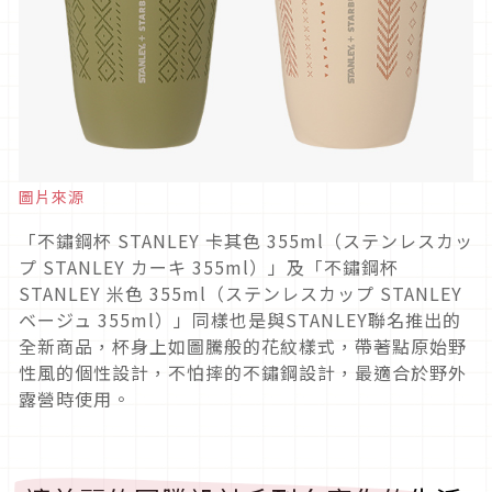
圖片來源
「不鏽鋼杯 STANLEY 卡其色 355ml（ステンレスカッ
プ STANLEY カーキ 355ml）」及「不鏽鋼杯
STANLEY 米色 355ml（ステンレスカップ STANLEY
ベージュ 355ml）」同樣也是與STANLEY聯名推出的
全新商品，杯身上如圖騰般的花紋樣式，帶著點原始野
性風的個性設計，不怕摔的不鏽鋼設計，最適合於野外
露營時使用。