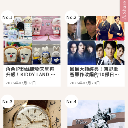
Share
No.
1
No.
2
角色IP粉絲購物天堂再
回顧大師經典！東野圭
升級！KIDDY LAND 原
吾原作改編的10部日本
宿店吉伊卡哇迎客，新
影視作品推薦
2026年07月07日
2026年07月28日
開幕 OMOKADO 店3分
即達
No.
3
No.
4