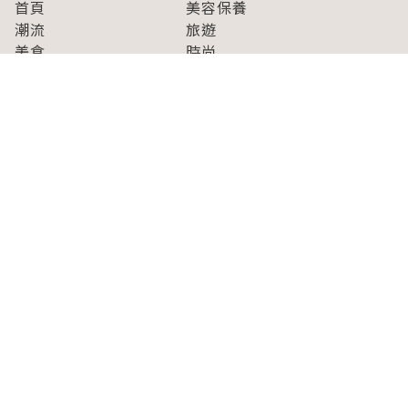
首頁
美容保養
潮流
旅遊
美食
時尚
藝能娛樂
購物
關於Japaholic
關於我們
免責事項
寫手招募
Japaholic Girls招募
廣告、合作洽談
關鍵字列表
お問い合わせ