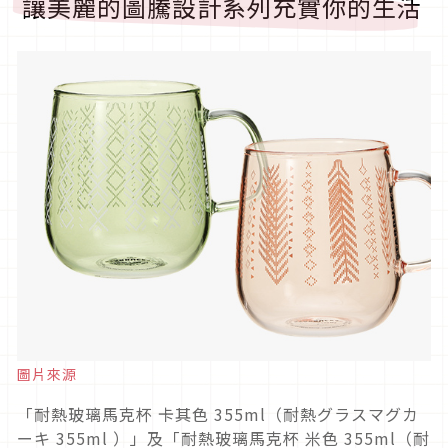
讓美麗的圖騰設計系列充實你的生活
圖片來源
「耐熱玻璃馬克杯 卡其色 355ml（耐熱グラスマグカ
ーキ 355ml ）」及「耐熱玻璃馬克杯 米色 355ml（耐