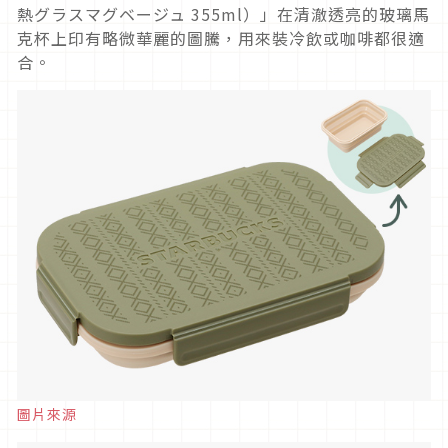
熱グラスマグベージュ 355ml）」在清澈透亮的玻璃馬
克杯上印有略微華麗的圖騰，用來裝冷飲或咖啡都很適
合。
圖片來源