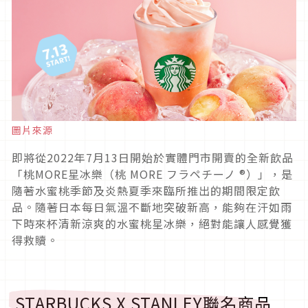
圖片來源
即將從2022年7月13日開始於實體門市開賣的全新飲品
「桃MORE星冰樂（桃 MORE フラペチーノ ®）」，是
隨著水蜜桃季節及炎熱夏季來臨所推出的期間限定飲
品。隨著日本每日氣溫不斷地突破新高，能夠在汗如雨
下時來杯清新涼爽的水蜜桃星冰樂，絕對能讓人感覺獲
得救贖。
STARBUCKS X STANLEY聯名商品