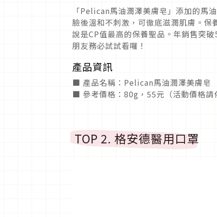
「Pelican馬油潤澤美膚皂」添加
臉後溫和不刺激，可徹底滋潤肌膚。保
說是CP值最高的保養聖品。年銷售突破
朋友務必試試看囉！
產品資訊
■ 產品名稱：Pelican馬油潤澤美膚皂
■ 參考價格：80g，55元（活動價格
TOP 2. 格安德醫用口罩