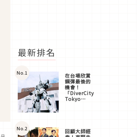
最新排名
No.
1
在台場欣賞
鋼彈最後的
機會！
「DiverCity
Tokyo
Plaza」搭
船、購物、
美食及夜
景，一次全
體驗
No.
2
回顧大師經
妝品
典！東野圭