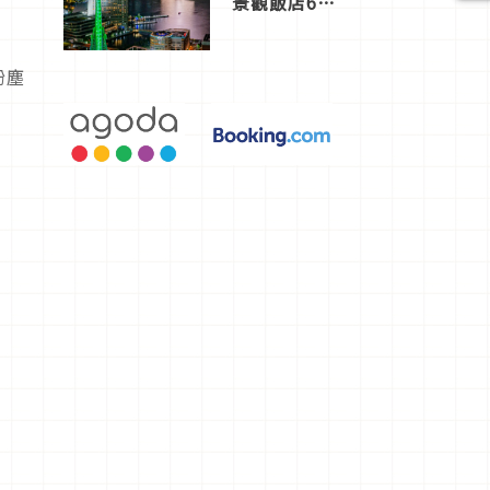
景觀飯店6
選，讓你不
用人擠人悠
閒欣賞
粉塵