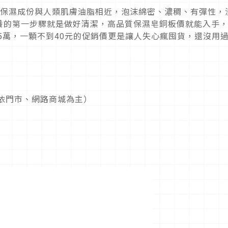
的馬油保濕成份與人類肌膚油脂相近，泡沫綿密、濃稠、有彈性，
養的第一步驟就是做好清潔，高品質保濕皂銅板價就能入手
5萬，一顆不到40元的促銷價更是讓人失心瘋囤貨，還沒用
請依門市、網路商城為主）