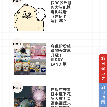
No.
6
快90公斤肌
肉大叔能進
電影院看
《吉伊卡
哇》嗎？日
本重金屬樂
團「打首」
會長與
nagano老師
一同給出了
No.
7
角色IP粉絲
答案
購物天堂再
升級！
旅日優惠券
KIDDY
LAND 原宿
店吉伊卡哇
迎客，新開
幕
OMOKADO
店3分即達
No.
8
旅日地圖
在飯店裡看
日本夏季花
火大會！星
野集團煙火