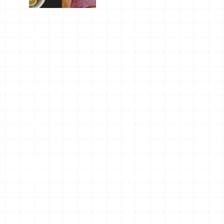
屬美食體
驗！