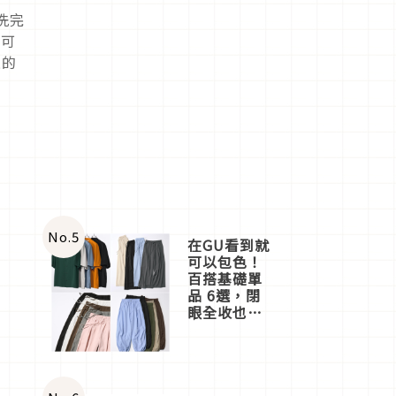
洗完
，可
過的
No.
5
在GU看到就
可以包色！
百搭基礎單
品 6選，閉
眼全收也不
心疼