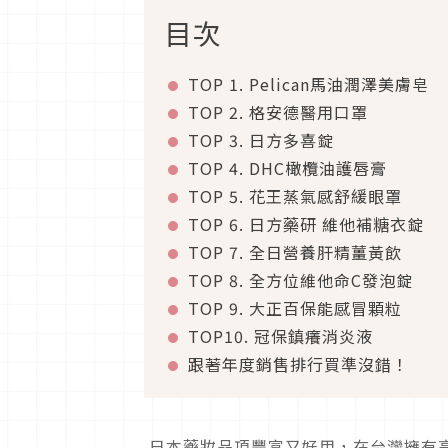
目次
TOP 1. Pelican馬油潤澤美膚皂
TOP 2. 格安德醫用口罩
TOP 3. 日方多喜錠
TOP 4. DHC橄欖油護唇膏
TOP 5. 花王蒸氣感舒緩眼罩
TOP 6. 日方藥研 維他補糖衣錠
TOP 7. 全日營養肝精薑黃飲
TOP 8. 全方位維他命C發泡錠
TOP 9. 大正百保能感冒顆粒
TOP10. 冠保鎮癢消炎液
跟著年度銷售排行買準沒錯！
日本藥妝品項豐富又好用，在台灣擁有