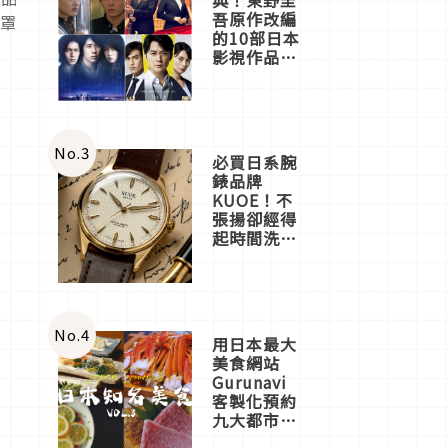
吾原作改編
眼罩
的10部日本
影視作品推
薦
No.
3
必買日系腕
錶品牌
KUOE！不
張揚卻經得
起時間洗鍊
的經典之作
五選
No.
4
用日本最大
美食網站
Gurunavi
客製化預約
九大都市餐
廳，打造專