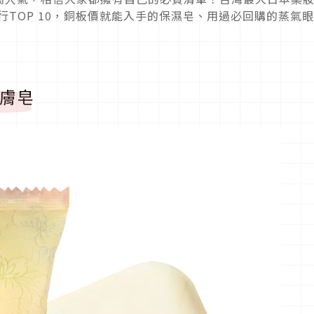
行TOP 10，銅板價就能入手的保濕皂、用過必回購的蒸氣
美膚皂