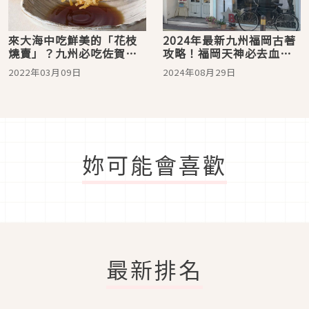
來大海中吃鮮美的「花枝
2024年最新九州福岡古著
燒賣」？九州必吃佐賀海
攻略！福岡天神必去血拼
鮮老字號「呼子萬坊」
的古著店鋪推薦五選
2022年03月09日
2024年08月29日
妳可能會喜歡
最新排名