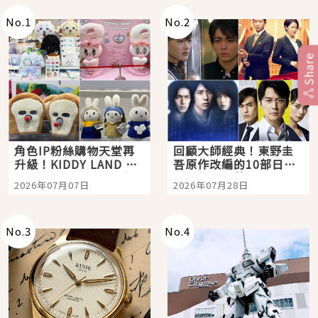
No.
1
No.
2
Share
角色IP粉絲購物天堂再
回顧大師經典！東野圭
升級！KIDDY LAND 原
吾原作改編的10部日本
宿店吉伊卡哇迎客，新
影視作品推薦
2026年07月07日
2026年07月28日
開幕 OMOKADO 店3分
即達
No.
3
No.
4