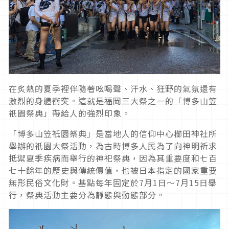
在炙熱的夏季裡伴隨著吆喝聲、汗水、狂野的氣氛還有
激烈的身體衝突。這就是福岡三大祭之一的「博多山笠
祇園祭典」帶給人的強烈印象。
「博多山笠祇園祭典」是當地人的信仰中心櫛田神社所
舉辦的祇園大祭活動，為古時博多人民為了向神明祈求
抵禦夏季疾病而舉行的神祀祭典，因為其重要度和七百
七十餘年的歷史與傳統價值，也被日本指定的國家重要
無形民俗文化財。基點每年固定於7月1日～7月15日舉
行，祭典活動主要分為靜態與動態部分。