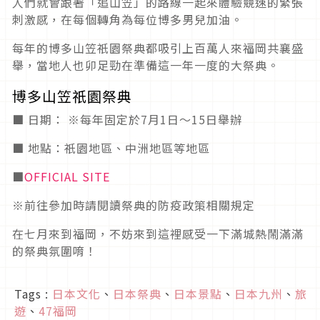
人們就會跟著「追山笠」的路線一起來體驗競速的緊張
刺激感，在每個轉角為每位博多男兒加油。
每年的博多山笠祇園祭典都吸引上百萬人來福岡共襄盛
舉，當地人也卯足勁在準備這一年一度的大祭典。
博多山笠祇園祭典
■ 日期： ※每年固定於7月1日～15日舉辦
■ 地點：祇園地區、中洲地區等地區
■
OFFICIAL SITE
※前往參加時請閱讀祭典的防疫政策相關規定
在七月來到福岡，不妨來到這裡感受一下滿城熱鬧滿滿
的祭典氛圍唷！
Tags :
日本文化
、
日本祭典
、
日本景點
、
日本九州
、
旅
遊
、
47福岡