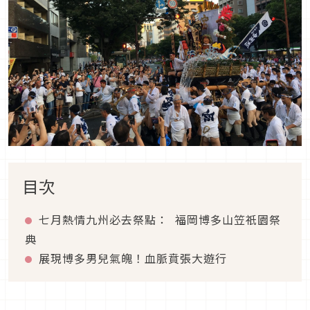
目次
七月熱情九州必去祭點： 福岡博多山笠祇園祭
典
展現博多男兒氣魄！血脈賁張大遊行