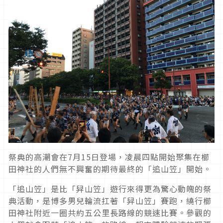
祭典的高潮會在7月15日登場，凌晨四點開始聚集在櫛
田神社的人們無不興奮的期待最終的「追山笠」開始。
「追山笠」是比「舁山笠」遊行來得更為驚心動魄的祭
典活動，是博多男兒輪流扛著「舁山笠」賽跑，繞行櫛
田神社附近一圈共約五公里長路線的競速比賽。參觀的