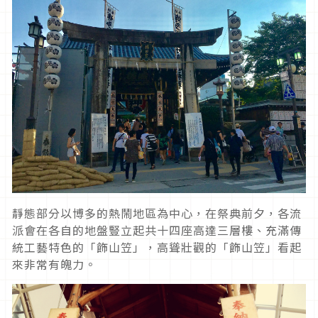
靜態部分以博多的熱鬧地區為中心，在祭典前夕，各流
派會在各自的地盤豎立起共十四座高達三層樓、充滿傳
統工藝特色的「飾山笠」，高聳壯觀的「飾山笠」看起
來非常有魄力。