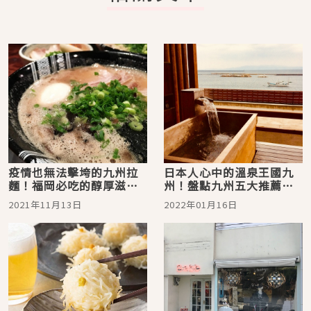
疫情也無法擊垮的九州拉
日本人心中的溫泉王國九
麵！福岡必吃的醇厚滋味
州！盤點九州五大推薦溫
「博多一双拉麵」
泉
2021年11月13日
2022年01月16日