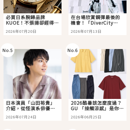
必買日系腕錶品牌
在台場欣賞鋼彈最後的
KUOE！不張揚卻經得起
機會！「DiverCity
時間洗鍊的經典之作五
Tokyo Plaza」搭船、
2026年07月20日
2026年07月13日
選
購物、美食及夜景，一
次全體驗
No.
5
No.
6
日本演員「山田裕貴」
2026酷暑該怎麼度過？
介紹，從怪演系俳優走
GU 「接觸涼感」是你的
向國民級日劇主角
夏日救星
2026年07月24日
2026年06月25日