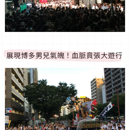
展現博多男兒氣魄！血脈賁張大遊行