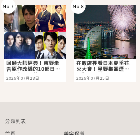
No.
7
No.
8
回顧大師經典！東野圭
在飯店裡看日本夏季花
吾原作改編的10部日本
火大會！星野集團煙火
影視作品推薦
景觀飯店6選，讓你不用
2026年07月28日
2026年07月25日
人擠人悠閒欣賞
分類列表
首頁
美容保養