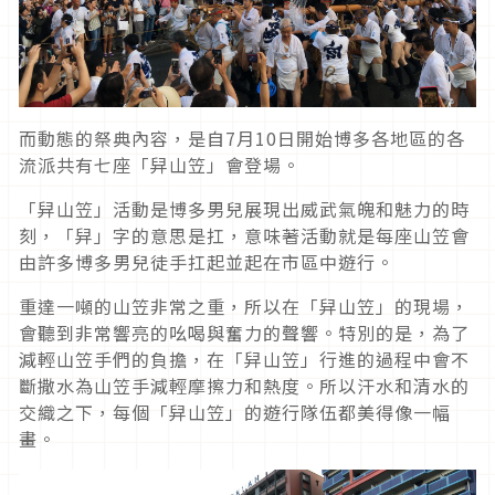
而動態的祭典內容，是自7月10日開始博多各地區的各
流派共有七座「舁山笠」會登場。
「舁山笠」活動是博多男兒展現出威武氣魄和魅力的時
刻，「舁」字的意思是扛，意味著活動就是每座山笠會
由許多博多男兒徒手扛起並起在市區中遊行。
重達一噸的山笠非常之重，所以在「舁山笠」的現場，
會聽到非常響亮的吆喝與奮力的聲響。特別的是，為了
減輕山笠手們的負擔，在「舁山笠」行進的過程中會不
斷撒水為山笠手減輕摩擦力和熱度。所以汗水和清水的
交織之下，每個「舁山笠」的遊行隊伍都美得像一幅
畫。