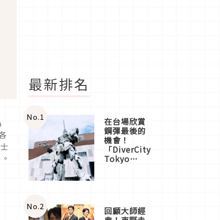
最新排名
No.
1
在台場欣賞
為
鋼彈最後的
各
機會！
迪士
「DiverCity
售。
Tokyo
Plaza」搭
船、購物、
美食及夜
景，一次全
體驗
No.
2
回顧大師經
典！東野圭