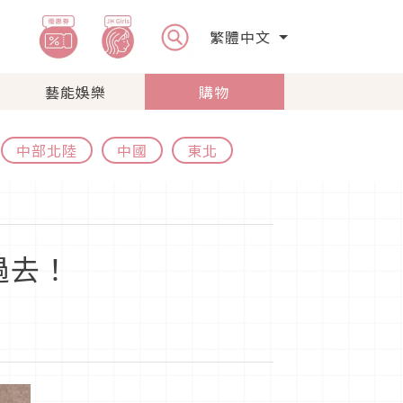
繁體中文
藝能娛樂
購物
中部北陸
中國
東北
過去！