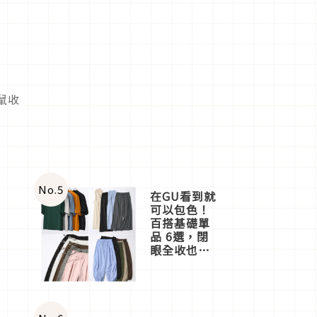
鼠收
No.
5
在GU看到就
可以包色！
百搭基礎單
品 6選，閉
眼全收也不
心疼