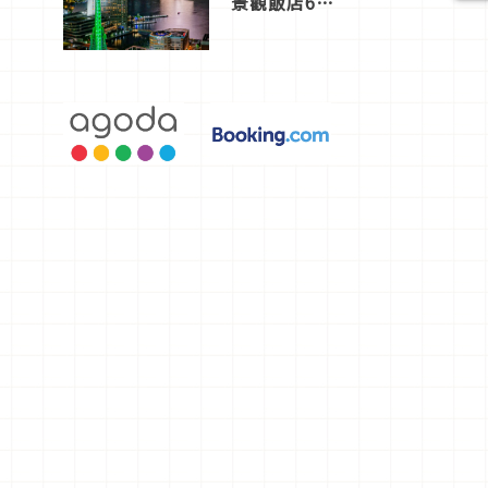
景觀飯店6
選，讓你不
用人擠人悠
閒欣賞