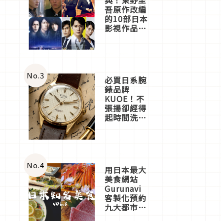
吾原作改編
的10部日本
影視作品推
薦
No.
3
必買日系腕
錶品牌
KUOE！不
張揚卻經得
起時間洗鍊
的經典之作
五選
No.
4
用日本最大
美食網站
Gurunavi
客製化預約
九大都市餐
廳，打造專