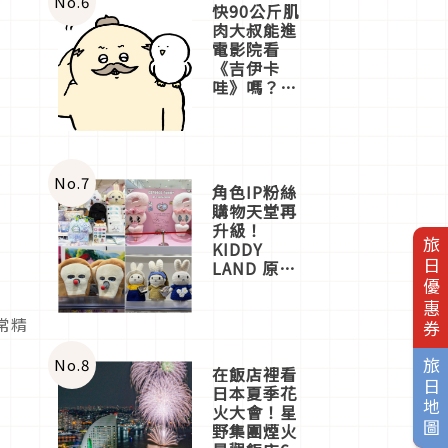
No.
6
快90公斤肌
肉大叔能進
電影院看
《吉伊卡
哇》嗎？日
本重金屬樂
團「打首」
會長與
nagano老師
一同給出了
No.
7
角色IP粉絲
答案
購物天堂再
升級！
旅日優惠券
KIDDY
LAND 原宿
店吉伊卡哇
迎客，新開
常精
幕
OMOKADO
店3分即達
No.
8
旅日地圖
在飯店裡看
日本夏季花
火大會！星
野集團煙火