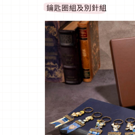
鑰匙圈組及別針組