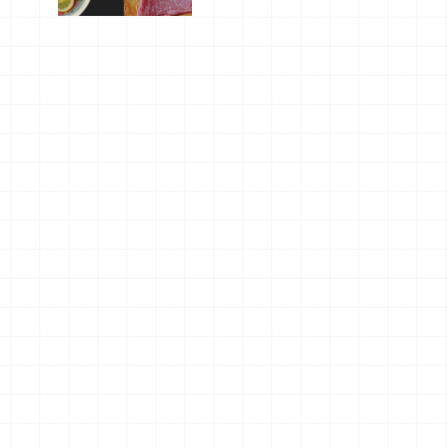
屬美食體
驗！