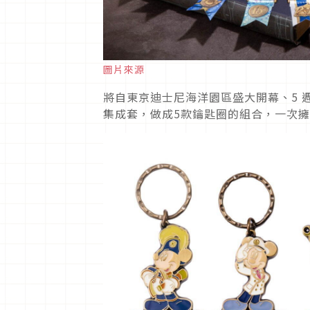
圖片來源
將自東京迪士尼海洋園區盛大開幕、5 週年
集成套，做成5款鑰匙圈的組合，一次