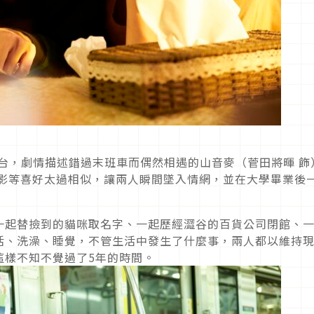
舞台，劇情描述錯過末班車而偶然相遇的山音麥（菅田將暉 飾
電影等喜好太過相似，讓兩人瞬間墜入情網，並在大學畢業後
一起替撿到的貓咪取名字、一起歷經澀谷的百貨公司閉館、
活、洗澡、睡覺，不管生活中發生了什麼事，兩人都以維持
這樣不知不覺過了5年的時間。