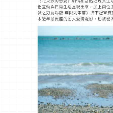
《花束般的戀愛》劇情相當貼近現實生
侶互動與日常生活呈現出來，加上兩位
滅之刃劇場版 無限列車篇》擠下冠軍寶
本近年最賣座的動人愛情電影，也被譽