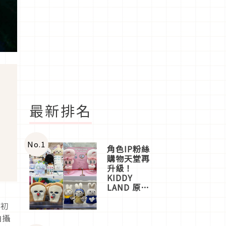
最新排名
No.
1
角色IP粉絲
購物天堂再
升級！
KIDDY
LAND 原宿
店吉伊卡哇
年初
迎客，新開
幕
拍攝
OMOKADO