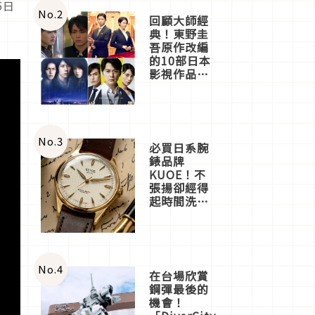
5日
店3分即達
No.
2
回顧大師經
典！東野圭
吾原作改編
的10部日本
影視作品推
薦
No.
3
必買日系腕
錶品牌
KUOE！不
張揚卻經得
起時間洗鍊
的經典之作
五選
No.
4
在台場欣賞
鋼彈最後的
機會！