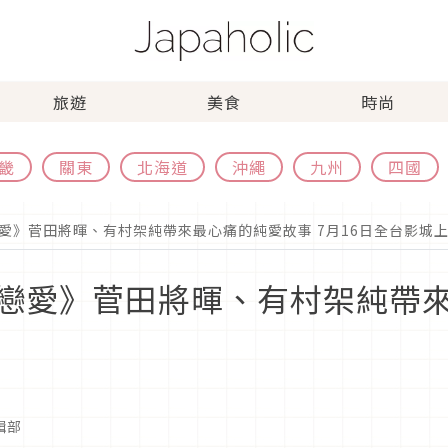
旅遊
美食
時尚
畿
關東
北海道
沖繩
九州
四國
愛》菅田將暉、有村架純帶來最心痛的純愛故事 7月16日全台影城
戀愛》菅田將暉、有村架純帶來
編輯部