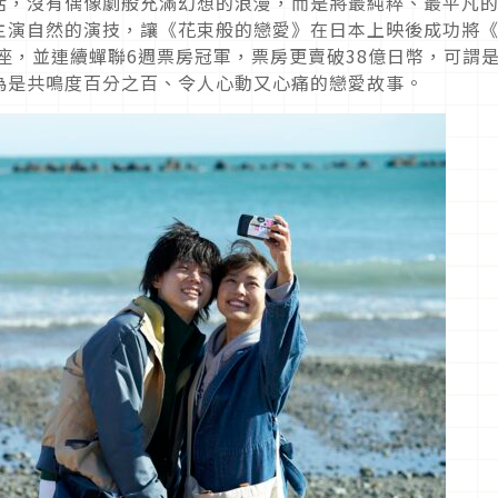
活，沒有偶像劇般充滿幻想的浪漫，而是將最純粹、最平凡
主演自然的演技，讓《花束般的戀愛》在日本上映後成功將
座，並連續蟬聯6週票房冠軍，票房更賣破38億日幣，可謂
為是共鳴度百分之百、令人心動又心痛的戀愛故事。