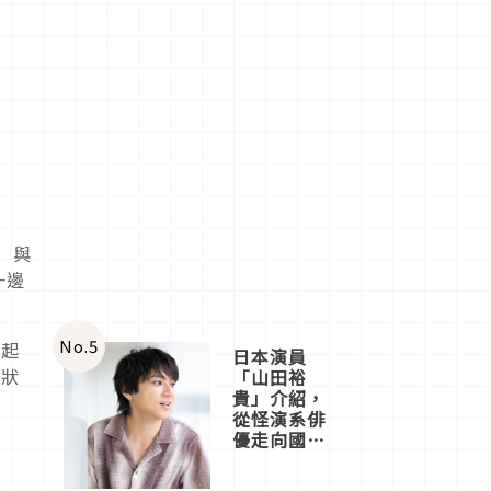
）與
一邊
No.
5
一起
日本演員
現狀
「山田裕
貴」介紹，
從怪演系俳
優走向國民
級日劇主角