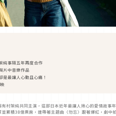
架純事隔五年再度合作
與片中音樂作品
卻是最讓人心動且心痛！
上映
與有村架純共同主演，這部日本近年最讓人揪心的愛情故事
軍並累積38億票房，連帶著主題曲〈勿忘〉跟著爆紅，劇中