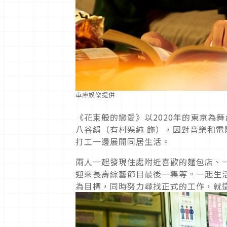
車庫娛樂提供
《花束般的戀愛》以2020年的東京為
八谷絹（有村架純 飾），因對音樂和
打工一邊展開同居生活。
兩人一起發現住處附近喜歡的麵包店、
迎來長壽綜藝節目最後一集等。一起生
為目標，同時努力尋找正式的工作，就