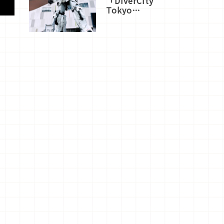
「DiverCity
Tokyo
Plaza」搭
船、購物、
美食及夜
景，一次全
體驗