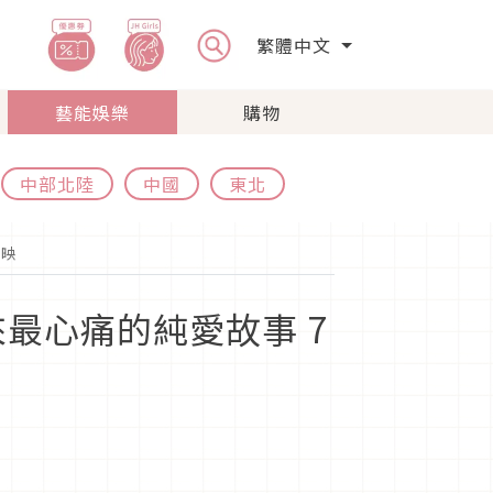
繁體中文
藝能娛樂
購物
中部北陸
中國
東北
上映
最心痛的純愛故事 7