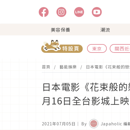
美容保養
潮流
東京
關西近
首頁
藝能娛樂
日本電影《花束般的戀
日本電影《花束般的
月16日全台影城上映
2021年07月05日
｜ By
Japaholic 