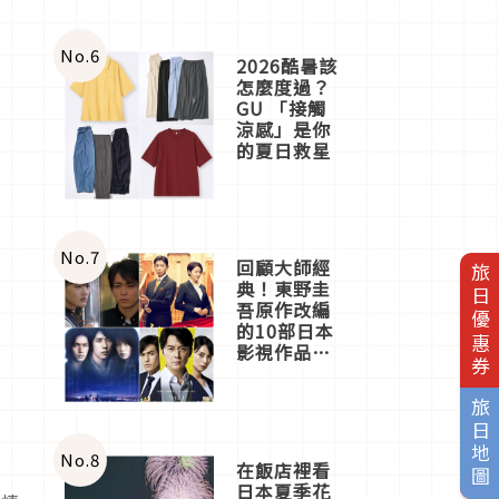
No.
6
2026酷暑該
怎麼度過？
GU 「接觸
涼感」是你
的夏日救星
No.
7
回顧大師經
旅日優惠券
典！東野圭
吾原作改編
的10部日本
影視作品推
薦
旅日地圖
No.
8
在飯店裡看
日本夏季花