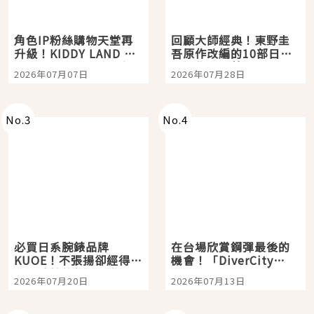
角色IP粉絲購物天堂再
回顧大師經典！東野圭
升級！KIDDY LAND 原
吾原作改編的10部日本
宿店吉伊卡哇迎客，新
影視作品推薦
2026年07月07日
2026年07月28日
開幕 OMOKADO 店3分
即達
No.
3
No.
4
必買日系腕錶品牌
在台場欣賞鋼彈最後的
KUOE！不張揚卻經得起
機會！「DiverCity
時間洗鍊的經典之作五
Tokyo Plaza」搭船、
2026年07月20日
2026年07月13日
選
購物、美食及夜景，一
次全體驗