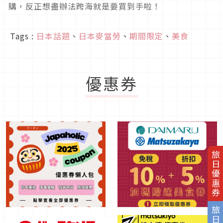
購，反正想盡辦法跨海就是要買到手啦！
Tags :
日本話題
、
日本麥當勞
、
期間限定
、
美食
優惠券
旅日優惠券