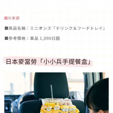
圖片來源
■商品名稱：ミニオンズ「ドリンク＆フードトレイ」
■參考價格：單品 1,090日圓
日本麥當勞「小小兵手提餐盒」