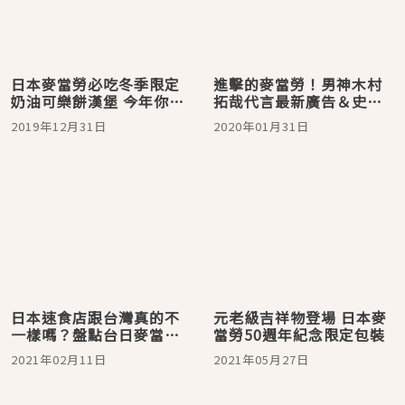
日本麥當勞必吃冬季限定
進擊的麥當勞！男神木村
奶油可樂餅漢堡 今年你想
拓哉代言最新廣告＆史上
選擇濃厚還是奢侈口味
首發米漢堡2月初登場
2019年12月31日
2020年01月31日
呢？
日本速食店跟台灣真的不
元老級吉祥物登場 日本麥
一樣嗎？盤點台日麥當勞
當勞50週年紀念限定包裝
大不同
2021年02月11日
2021年05月27日