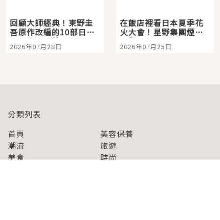
回顧大師經典！東野圭
在飯店裡看日本夏季花
吾原作改編的10部日本
火大會！星野集團煙火
影視作品推薦
景觀飯店6選，讓你不用
2026年07月28日
2026年07月25日
人擠人悠閒欣賞
分類列表
首頁
美容保養
潮流
旅遊
美食
時尚
藝能娛樂
購物
關於Japaholic
關於我們
免責事項