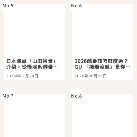
No.
5
No.
6
日本演員「山田裕貴」
2026酷暑該怎麼度過？
介紹，從怪演系俳優走
GU 「接觸涼感」是你的
向國民級日劇主角
夏日救星
2026年07月24日
2026年06月25日
No.
7
No.
8