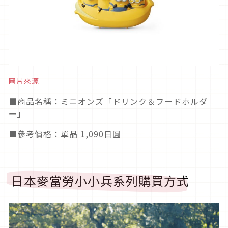
圖片來源
■商品名稱：ミニオンズ「ドリンク＆フードホルダ
ー」
■參考價格：單品 1,090日圓
日本麥當勞小小兵系列購買方式