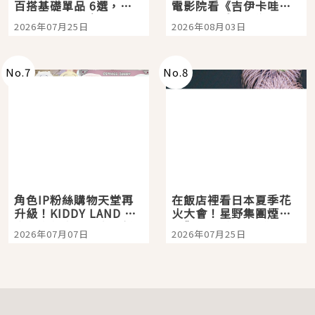
百搭基礎單品 6選，閉
電影院看《吉伊卡哇》
眼全收也不心疼
嗎？日本重金屬樂團
2026年07月25日
2026年08月03日
「打首」會長與nagano
老師一同給出了答案
No.
7
No.
8
角色IP粉絲購物天堂再
在飯店裡看日本夏季花
升級！KIDDY LAND 原
火大會！星野集團煙火
宿店吉伊卡哇迎客，新
景觀飯店6選，讓你不用
2026年07月07日
2026年07月25日
開幕 OMOKADO 店3分
人擠人悠閒欣賞
即達