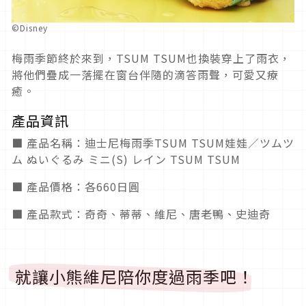
©Disney
梅雨季節終於來到，TSUM TSUM也換裝穿上了雨衣，
將他們疊成一落擺在窗台伴隨的滴答雨聲，可愛又療
癒。
產品資訊
■ 產品名稱：迪士尼梅雨季TSUM TSUM娃娃／ツムツ
ム ぬいぐるみ ミニ(S) レイン TSUM TSUM
■ 產品價格：各660日圓
■ 產品款式：奇奇、蒂蒂、維尼、唐老鴨、史迪奇
就讓小熊維尼陪你度過雨季吧！