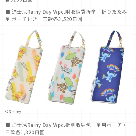
■ 迪士尼Rainy Day Wpc.附收納袋折傘／折りたたみ
傘 ポーチ付き，三款各3,520日圓
©Disney
■ 迪士尼Rainy Day Wpc.折傘收納包／傘用ポーチ，
三款各1,320日圓