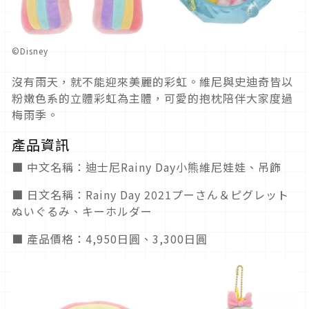
©Disney
沒有雨天，就不能迎來美麗的彩虹。維尼與史迪奇皆以
粉嫩色系的立體彩虹為主體，可愛的抱枕陪伴大家度過
梅雨季。
產品資訊
■ 中文名稱：迪士尼Rainy Day小熊維尼娃娃、吊飾
■ 日文名稱：Rainy Day 2021プーさん＆ピグレット
ぬいぐるみ、キーホルダー
■ 產品價格：4,950日圓、3,300日圓