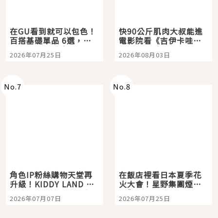
在GU看到就可以包色！
快90公斤肌肉大叔能進
百搭基礎單品 6選，閉
電影院看《吉伊卡哇》
眼全收也不心疼
嗎？日本重金屬樂團
2026年07月25日
2026年08月03日
「打首」會長與nagano
老師一同給出了答案
No.
7
No.
8
角色IP粉絲購物天堂再
在飯店裡看日本夏季花
升級！KIDDY LAND 原
火大會！星野集團煙火
宿店吉伊卡哇迎客，新
景觀飯店6選，讓你不用
2026年07月07日
2026年07月25日
開幕 OMOKADO 店3分
人擠人悠閒欣賞
即達