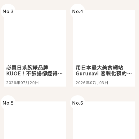
No.
3
No.
4
必買日系腕錶品牌
用日本最大美食網站
KUOE！不張揚卻經得起
Gurunavi 客製化預約九
時間洗鍊的經典之作五
大都市餐廳，打造專屬
2026年07月20日
2026年07月03日
選
美食體驗！
No.
5
No.
6