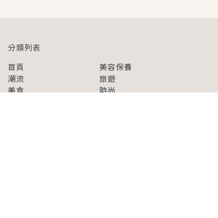
分類列表
首頁
美容保養
潮流
旅遊
美食
時尚
藝能娛樂
購物
關於Japaholic
關於我們
免責事項
寫手招募
Japaholic Girls招募
廣告、合作洽談
關鍵字列表
お問い合わせ