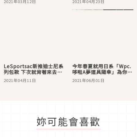
2021年03月12日
2021年04月23日
LeSportsac新推迪士尼系
今年春夏就用日系「Wpc.
列包款 下次就背著來去夢
哆啦A夢道具陽傘」為你遮
之國玩耍囉！
擋紫外線
2021年04月11日
2021年06月01日
妳可能會喜歡