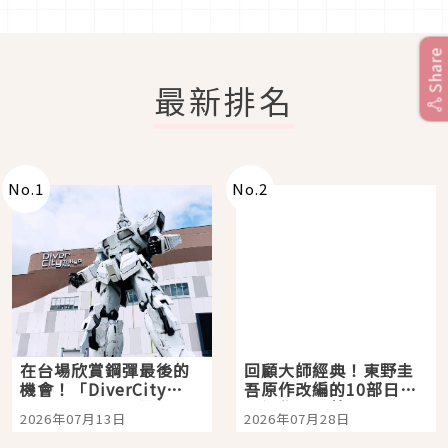
Share
最新排名
No.
1
No.
2
在台場欣賞鋼彈最後的
回顧大師經典！東野圭
機會！「DiverCity
吾原作改編的10部日本
Tokyo Plaza」搭船、
影視作品推薦
2026年07月13日
2026年07月28日
購物、美食及夜景，一
次全體驗