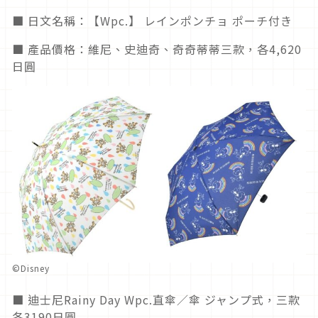
■ 日文名稱：【Wpc.】 レインポンチョ ポーチ付き
■ 產品價格：維尼、史迪奇、奇奇蒂蒂三款，各4,620
日圓
©Disney
■ 迪士尼Rainy Day Wpc.直傘／傘 ジャンプ式，三款
各3190日圓