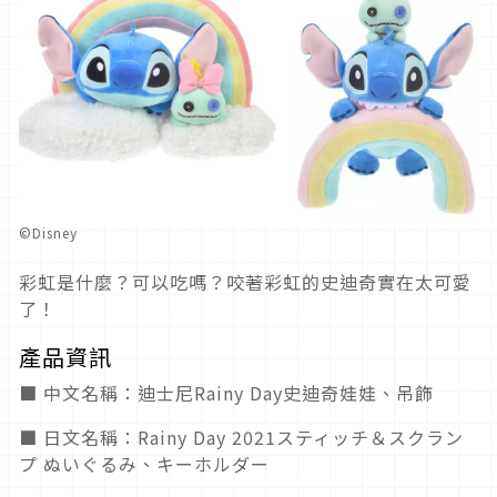
©Disney
彩虹是什麼？可以吃嗎？咬著彩虹的史迪奇實在太可愛
了！
產品資訊
■ 中文名稱：迪士尼Rainy Day史迪奇娃娃、吊飾
■ 日文名稱：Rainy Day 2021スティッチ＆スクラン
プ ぬいぐるみ、キーホルダー