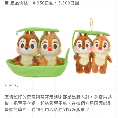
■ 產品價格：4,950日圓、3,300日圓
©Disney
感情超好的奇奇與蒂蒂走到哪都是出雙入對，手搭肩共
擠一把葉子傘還一起搭乘葉子船，在這個容易因雨感到
憂鬱的季節，看到他們心情立刻就好起來了。