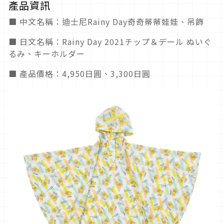
產品資訊
■ 中文名稱：迪士尼Rainy Day奇奇蒂蒂娃娃、吊飾
■ 日文名稱：Rainy Day 2021チップ＆デール ぬいぐ
るみ、キーホルダー
■ 產品價格：4,950日圓、3,300日圓