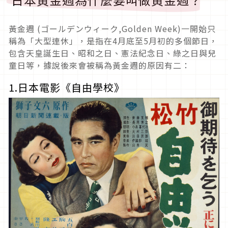
黃金週 (ゴールデンウィーク,Golden Week)一開始只
稱為「大型連休」，是指在4月底至5月初的多個節日，
包含天皇誕生日、昭和之日、憲法紀念日、綠之日與兒
童日等，據說後來會被稱為黃金週的原因有二：
1.日本電影《自由學校》