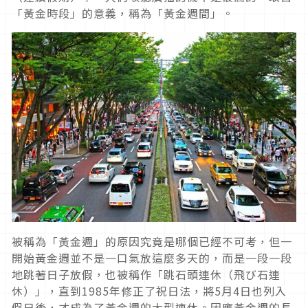
「黃金時段」的意義，稱為「黃金週間」。
被稱為「黃金週」的原因究竟是哪個已經不可考，但一
開始黃金週並不是一口氣放這麼多天的，而是一段一段
地跳著日子放假，也被稱作「跳石頭連休（飛び石連
休）」，直到1985年修正了祝日法，將5月4日也列入
假日後，才成為了黃金週的大型連休。因應黃金週的長