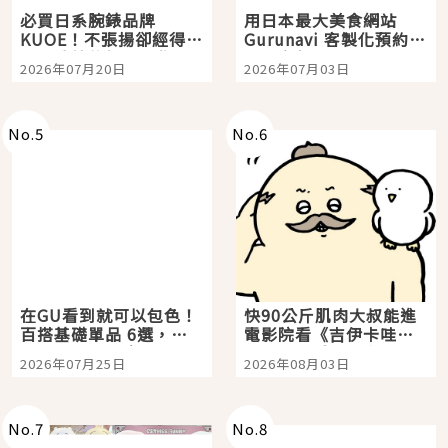
必買日系腕錶品牌
用日本最大美食網站
KUOE！不張揚卻經得起
Gurunavi 客製化預約九
時間洗鍊的經典之作五
大都市餐廳，打造專屬
2026年07月20日
2026年07月03日
選
美食體驗！
No.
5
No.
6
在GU看到就可以包色！
快90公斤肌肉大叔能進
百搭基礎單品 6選，閉
電影院看《吉伊卡哇》
眼全收也不心疼
嗎？日本重金屬樂團
2026年07月25日
2026年08月03日
「打首」會長與nagano
老師一同給出了答案
No.
7
No.
8