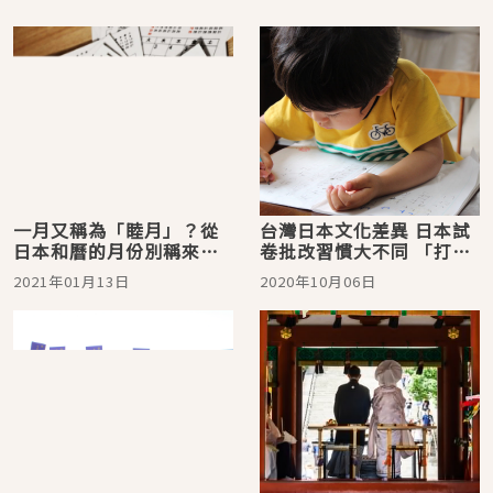
一月又稱為「睦月」？從
台灣日本文化差異 日本試
日本和曆的月份別稱來認
卷批改習慣大不同 「打
識日本文化！
勾」代表你答錯啦！
2021年01月13日
2020年10月06日