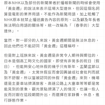
原本NHK以及部份的新聞業者於播報新聞的時候會使用
「黃金週」的說法來表示這場大型連休，但因這個名詞
算是電影的業界用語，不能作為新聞用語，加上牴觸了
NHK原本就禁止播送廣告內容的原則、以及顧及年長者
無法明白用語的關係等，統一改稱為「（春季的）大型
連休」。
當然，對一部分的人來說，黃金週期間是無法休息的，
因此他們也不能認同「黃金週」這種稱呼。
但是對上班族來說，黃金週是非常令人期待與嚮往的，
日本是個高工時文化的國家，即使有非常多的祝日（假
日），但能夠安心地休假的幾乎只有新年、盂蘭盆節以
及「黃金週」，太常休假反而會因輿論或社會批判而感
到不舒服，所以當被認同的休假「黃金週」來到，機場
還是主要車站擠滿旅客、高速公路上大塞車等等都是常
能見到的景象，觀光景點擠滿了人的情況，也讓一些人
反而討厭在這段期間外出，而選擇在家靜養、休息，進
行靜態作業。