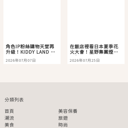
角色IP粉絲購物天堂再
在飯店裡看日本夏季花
升級！KIDDY LAND 原
火大會！星野集團煙火
宿店吉伊卡哇迎客，新
景觀飯店6選，讓你不用
2026年07月07日
2026年07月25日
開幕 OMOKADO 店3分
人擠人悠閒欣賞
即達
分類列表
首頁
美容保養
潮流
旅遊
美食
時尚