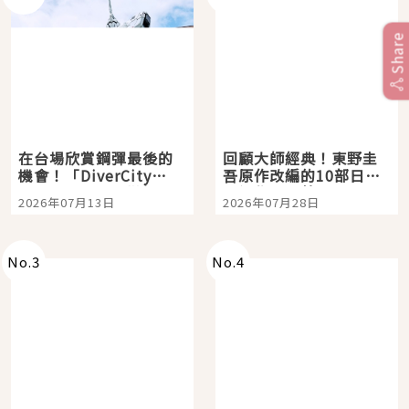
Share
在台場欣賞鋼彈最後的
回顧大師經典！東野圭
機會！「DiverCity
吾原作改編的10部日本
Tokyo Plaza」搭船、
影視作品推薦
2026年07月13日
2026年07月28日
購物、美食及夜景，一
次全體驗
No.
3
No.
4