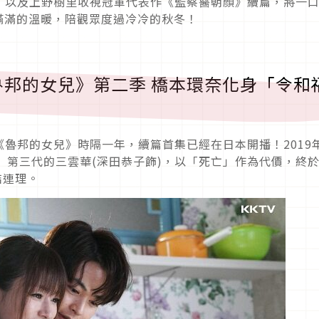
！以及上野樹里收視冠軍代表作《監察醫朝顏》續篇，將一
著滿滿的溫暖，陪觀眾度過冷冷的秋冬！
邦的女兒》第二季 橋本環奈化身「令和
魯邦的女兒》時隔一年，續篇首集已經在日本開播！2019
」第三代的三雲華(深田恭子飾)，以「死亡」作為代價，終
結連理。