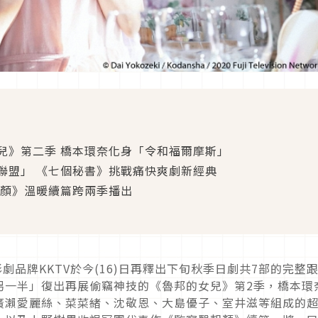
兒》第二季 橋本環奈化身「令和福爾摩斯」
聯盟」 《七個秘書》挑戰痛快爽劇新經典
朝顏》溫暖續篇跨兩季播出
影劇品牌KKTV於今(16)日再釋出下旬秋季日劇共7部的完整
另一半」復出再展偷竊神技的《魯邦的女兒》第2季，橋本環
廣瀨愛麗絲、菜菜緒、沈敬恩、大島優子、室井滋等組成的