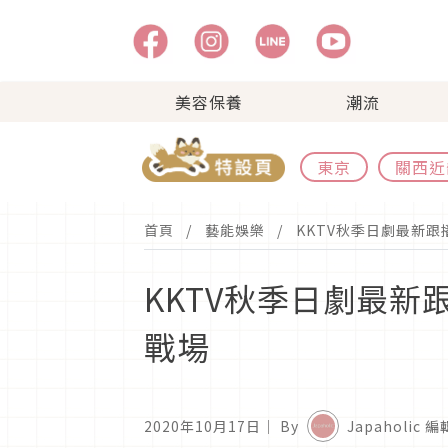
美容保養
潮流
東京
關西近
首頁
藝能娛樂
KKTV秋季日劇最新
KKTV秋季日劇最
戰場
2020年10月17日
｜ By
Japaholic 