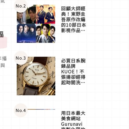
口氣
體驗
No.
2
回顧大師經
典！東野圭
吾原作改編
的10部日本
影視作品推
福
薦
No.
3
年播
必買日系腕
於與
錶品牌
KUOE！不
張揚卻經得
起時間洗鍊
的經典之作
五選
No.
4
用日本最大
美食網站
Gurunavi