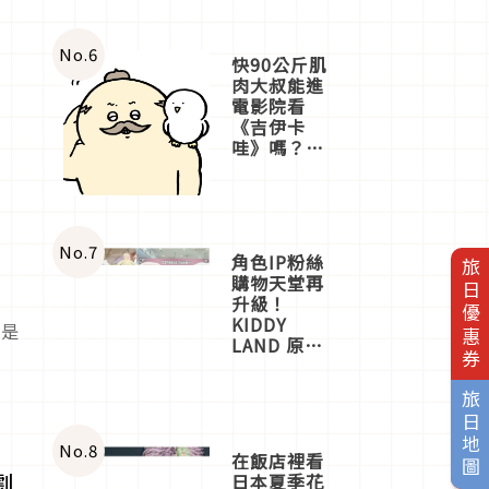
No.
6
快90公斤肌
肉大叔能進
電影院看
《吉伊卡
哇》嗎？日
本重金屬樂
團「打首」
會長與
nagano老師
一同給出了
No.
7
角色IP粉絲
旅日優惠券
答案
購物天堂再
升級！
KIDDY
色是
LAND 原宿
女
店吉伊卡哇
迎客，新開
旅日地圖
幕
OMOKADO
店3分即達
No.
8
在飯店裡看
劇
日本夏季花