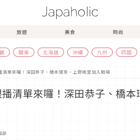
旅遊
美食
時尚
畿
關東
北海道
沖繩
九州
四國
跟播清單來囉！深田恭子、橋本環奈、上野樹里加入戰場
新跟播清單來囉！深田恭子、橋
編輯部