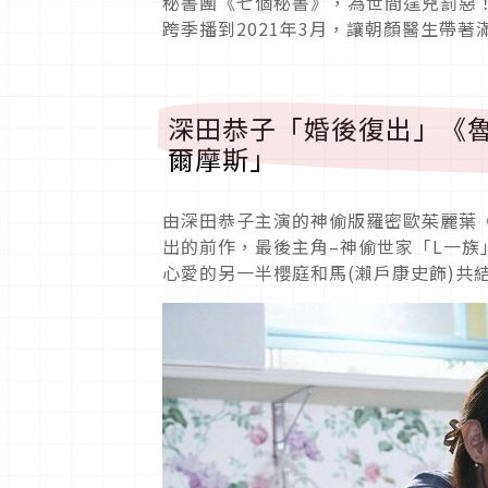
秘書團《七個秘書》，為世間逞兇罰惡
跨季播到2021年3月，讓朝顏醫生帶
深田恭子「婚後復出」《魯
爾摩斯」
由深田恭子主演的神偷版羅密歐茱麗葉《
出的前作，最後主角–神偷世家「L一族
心愛的另一半櫻庭和馬(瀨戶康史飾)共