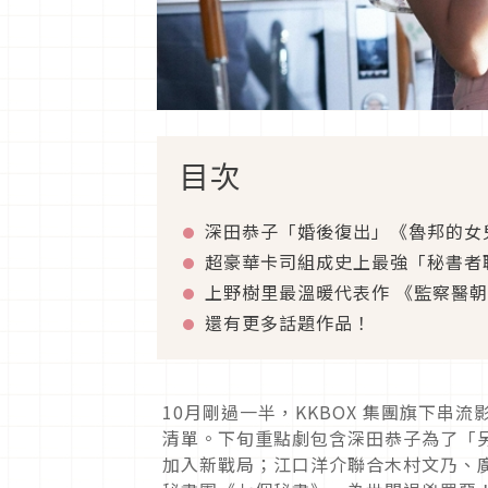
目次
深田恭子「婚後復出」《魯邦的女
超豪華卡司組成史上最強「秘書者
上野樹里最溫暖代表作 《監察醫
還有更多話題作品！
10月剛過一半，KKBOX 集團旗下串流
清單。下旬重點劇包含深田恭子為了「
加入新戰局；江口洋介聯合木村文乃、