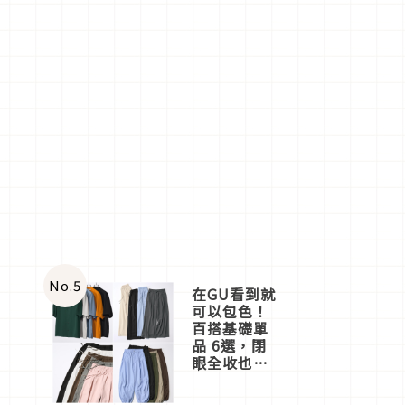
No.
5
在GU看到就
可以包色！
百搭基礎單
品 6選，閉
眼全收也不
心疼