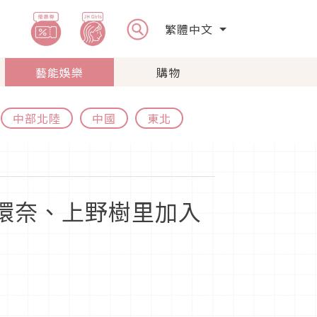
繁體中文
藝能娛樂
購物
中部北陸
中國
東北
本環奈、上野樹里加入