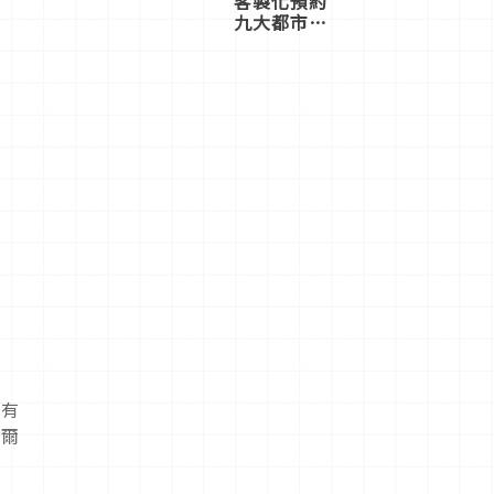
客製化預約
九大都市餐
廳，打造專
屬美食體
驗！
束
還有
福爾