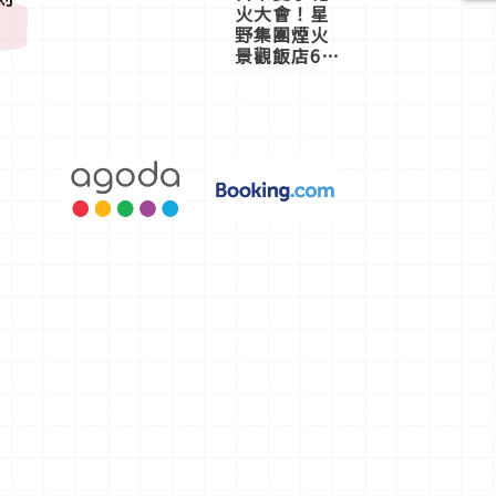
火大會！星
野集團煙火
景觀飯店6
選，讓你不
用人擠人悠
閒欣賞