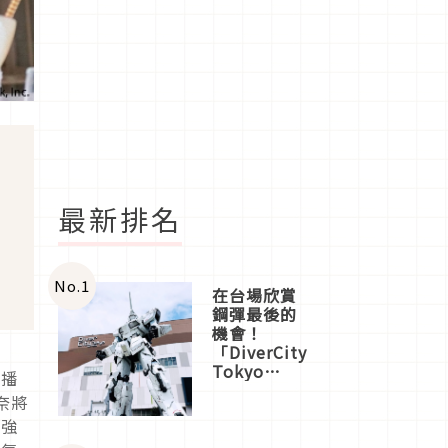
最新排名
No.
1
在台場欣賞
鋼彈最後的
機會！
「DiverCity
Tokyo
跟播
Plaza」搭
奈將
船、購物、
超強
美食及夜
景，一次全