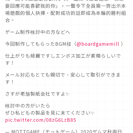
要回應可能喜歡我的你」，一聲令下全員需一齊出示本
場遊戲的個人抉擇，配對成功的話即成為本輪的勝利組
合。
ゲーム制作検討中の方などへ
今回制作してもらったBGM様（
@boardgamemill
）
仕上がりも綺麗ですしエンボス加工が素晴らしいで
す！
メール対応もとても親切で、安心して取引ができま
す！
さすが老舗製紙会社ですよ✨
検討中の方がいたら
ぜひ私どもの製品を見に来てください✨
pic.twitter.com/08zG6LzB85
— MOTTGAME（モットゲーム）2020ゲムマ秋両日