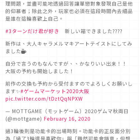
理問題，並盡可能地透過回答讓單戀對象發現自己是他
的仰慕者；除此之外，玩家也必須在這段時間內去細品
是誰在這輪喜歡上自己。
#3ターンだけ君が好き
新しい箱できました????
新作は、大人キャラメルマキアートテイストにしてみ
ました☕️
自分で言うのもなんですが、、かなりいい出来！！
大阪の予約も開始しました！
前作の交換も予約から受付ますのでよろしくお願いし
ます✨
#ゲームマーケット2020大阪
pic.twitter.com/tDztQqNPXW
— MOTTGAME（モットゲーム）2020ゲムマ秋両日
(@mottgame)
February 16, 2020
過3輪後則是功能卡的出場時刻。功能卡的正反面分別
為「過了3輪還是喜歡你」與「雖然可能會錯意，但想