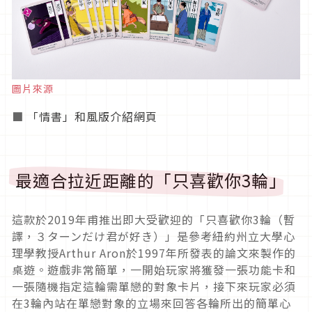
圖片來源
■
「情書」和風版介紹網頁
最適合拉近距離的「只喜歡你3輪」
這款於2019年甫推出即大受歡迎的「只喜歡你3輪（暫
譯，３ターンだけ君が好き）」是參考紐約州立大學心
理學教授Arthur Aron於1997年所發表的論文來製作的
桌遊。遊戲非常簡單，一開始玩家將獲發一張功能卡和
一張隨機指定這輪需單戀的對象卡片，接下來玩家必須
在3輪內站在單戀對象的立場來回答各輪所出的簡單心