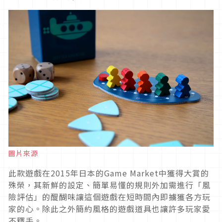
圖片來源
此款遊戲在2015年日本的Game Market中獲得大賞的
殊榮，其新鮮的設定、簡單易懂的規則外加需進行「風
險評估」的醍醐味讓這個遊戲在短時間內即擄獲各方玩
家的心。除此之外簡約風格的遊戲道具也讓許多玩家愛
不釋手。