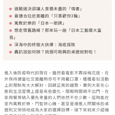
速戰速決卻讓人意猶未盡的「情書」
最適合拉近距離的「只喜歡你3輪」
寓教於樂的「日本一歌牌」
想走懷舊路線？那來玩一趟「日本工藝版大富
翁」
深海中的終極大抉擇：海底探險
轟趴該如何辦？挑個可助興的桌遊就對啦！
進入後防疫時代的現在，雖然看電影不再採梅花座、在
外保持適當社交距離時亦可不用戴口罩，種種看似活動
上的限制有大大解封、回歸正常的趨勢，實則大家在心
態和生活習慣上還是有些變化，閒暇時間將不出門、在
家用餐等納入優先考量的人們依然不在少數。這時能在
室內寓教於樂、鬥智拚心機、甚至是增進人際關係的桌
遊則又悄悄地成為大家的選擇目標，接下來就來介紹幾