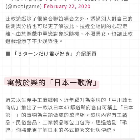
(@mottgame)
February 22, 2020
此款遊戲除了很適合聯誼場合之外，透過別人對自己的
揣測與分析也可以更了解彼此、拉近全場間的心理距
離。由於遊戲中單戀對象採隨機、不限男女，也讓此款
遊戲增添了不少娛樂性。
■
「３ターンだけ君が好き」介紹網頁
寓教於樂的「日本一歌牌」
過去以生產手工麻織物、近年躍升為潮牌的「中川政七
商店」推出了一款以日本47都道縣府各自可稱上「日本
第一」的事物為主題做成的歌牌組。歌牌內容有工藝
品、民俗藝品、工業製品等包山包海，透過這副「歌
牌」你將能更了解日本的各式優秀文化與傳統。