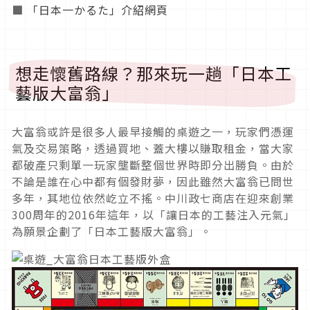
■
「日本一かるた」介紹網頁
想走懷舊路線？那來玩一趟「日本工
藝版大富翁」
大富翁或許是很多人最早接觸的桌遊之一，玩家們憑運
氣及交易策略，透過買地、蓋大樓以賺取租金，當大家
都破產只剩單一玩家壟斷整個世界時即分出勝負。由於
不論是誰在心中都有個發財夢，因此雖然大富翁已問世
多年，其地位依然屹立不搖。中川政七商店在迎來創業
300周年的2016年這年，以「讓日本的工藝注入元氣」
為願景企劃了「日本工藝版大富翁」。