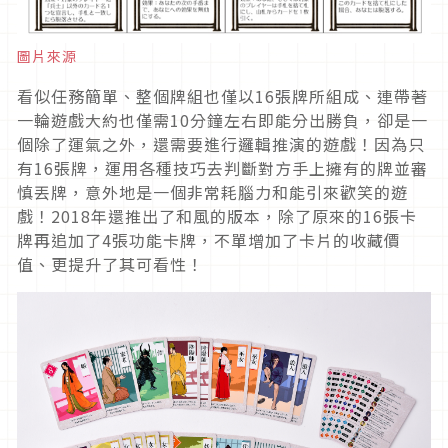
圖片來源
看似任務簡單、整個牌組也僅以16張牌所組成、連帶著
一輪遊戲大約也僅需10分鐘左右即能分出勝負，卻是一
個除了運氣之外，還需要進行邏輯推演的遊戲！因為只
有16張牌，運用各種技巧去判斷對方手上擁有的牌並審
慎丟牌，意外地是一個非常耗腦力和能引來歡笑的遊
戲！2018年還推出了和風的版本，除了原來的16張卡
牌再追加了4張功能卡牌，不單增加了卡片的收藏價
值、更提升了其可看性！