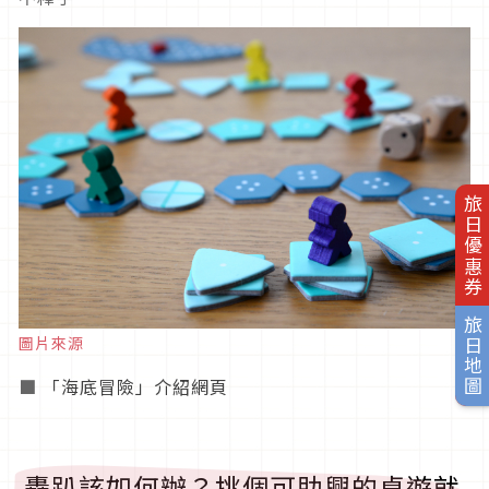
旅日優惠券
旅日地圖
圖片來源
■
「海底冒險」介紹網頁
轟趴該如何辦？挑個可助興的桌遊就