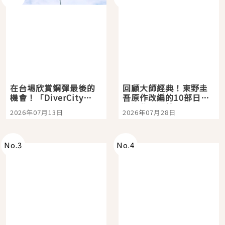
在台場欣賞鋼彈最後的
回顧大師經典！東野圭
機會！「DiverCity
吾原作改編的10部日本
Tokyo Plaza」搭船、
影視作品推薦
2026年07月13日
2026年07月28日
購物、美食及夜景，一
次全體驗
No.
3
No.
4