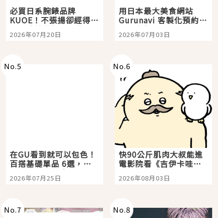
必買日系腕錶品牌
用日本最大美食網站
KUOE！不張揚卻經得起
Gurunavi 客製化預約九
時間洗鍊的經典之作五
大都市餐廳，打造專屬
2026年07月20日
2026年07月03日
選
美食體驗！
No.
5
No.
6
在GU看到就可以包色！
快90公斤肌肉大叔能進
百搭基礎單品 6選，閉
電影院看《吉伊卡哇》
眼全收也不心疼
嗎？日本重金屬樂團
2026年07月25日
2026年08月03日
「打首」會長與nagano
老師一同給出了答案
No.
7
No.
8