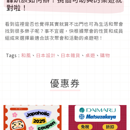
對啦！
看到這裡是否也覺得其實就算不出門也可為生活和聚會
找到很多樂子呢？事不宜遲，快根據聚會的性質和成員
組成來選擇最適合該次聚會和活動的桌遊吧！
Tags :
和風
、
日本設計
、
日本雜貨
、
桌遊
、
購物
優惠券