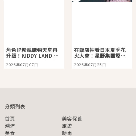
角色IP粉絲購物天堂再
在飯店裡看日本夏季花
升級！KIDDY LAND 原
火大會！星野集團煙火
宿店吉伊卡哇迎客，新
景觀飯店6選，讓你不用
2026年07月07日
2026年07月25日
開幕 OMOKADO 店3分
人擠人悠閒欣賞
即達
分類列表
首頁
美容保養
潮流
旅遊
美食
時尚