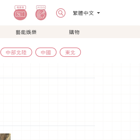
繁體中文
藝能娛樂
購物
中部北陸
中國
東北