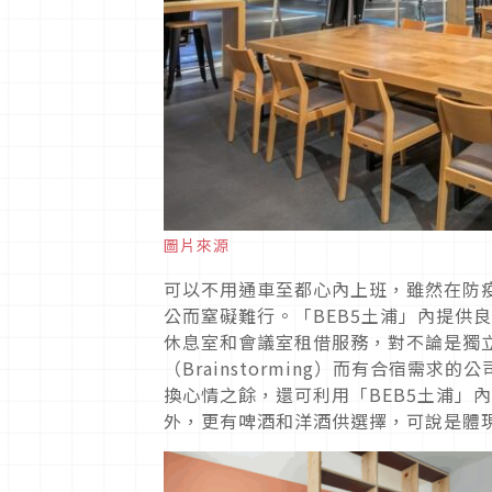
圖片來源
可以不用通車至都心內上班，雖然在防
公而窒礙難行。「BEB5土浦」內提供良
休息室和會議室租借服務，對不論是獨
（Brainstorming）而有合宿
換心情之餘，還可利用「BEB5土浦」內
外，更有啤酒和洋酒供選擇，可說是體