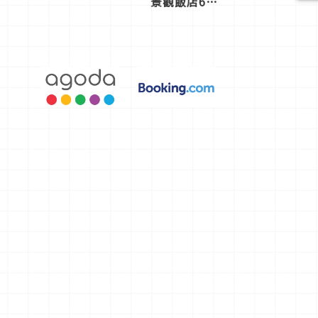
景觀飯店6
選，讓你不
用人擠人悠
閒欣賞