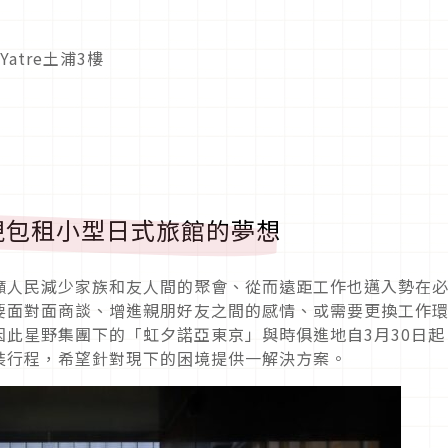
atre土浦3樓
現包租小型日式旅館的夢想
籲人民減少家族和友人間的聚會、從而遠距工作也邁入勢在
要面對面商談、增進親朋好友之間的感情、或需要更換工作
此星野集團下的「虹夕諾亞東京」與時俱進地自3月30日起
裝行程，希望針對現下的困境提供一解決方案。