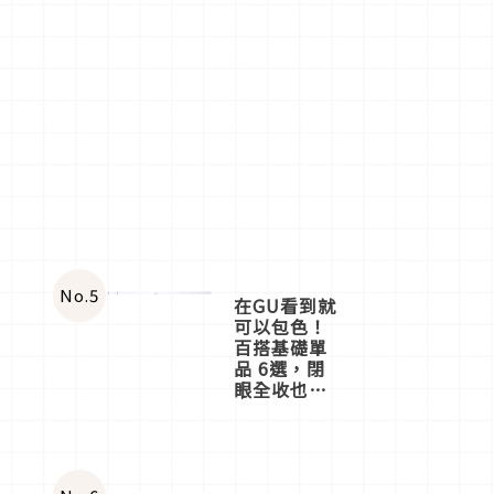
No.
5
在GU看到就
可以包色！
百搭基礎單
品 6選，閉
眼全收也不
心疼