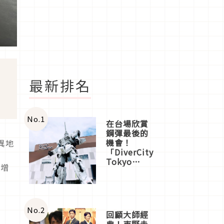
最新排名
No.
1
在台場欣賞
鋼彈最後的
機會！
異地
「DiverCity
之
Tokyo
疫增
Plaza」搭
船、購物、
美食及夜
景，一次全
體驗
No.
2
回顧大師經
典！東野圭