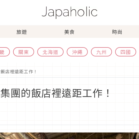
旅遊
美食
時尚
畿
關東
北海道
沖繩
九州
四國
的飯店裡遠距工作！
野集團的飯店裡遠距工作！