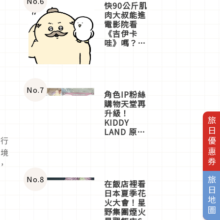
No.
6
快90公斤肌
肉大叔能進
電影院看
《吉伊卡
哇》嗎？日
本重金屬樂
團「打首」
會長與
nagano老師
一同給出了
No.
7
角色IP粉絲
答案
購物天堂再
升級！
旅日優惠券
KIDDY
LAND 原宿
必行
店吉伊卡哇
迎客，新開
環境
幕
，
OMOKADO
店3分即達
No.
8
旅日地圖
在飯店裡看
日本夏季花
火大會！星
野集團煙火