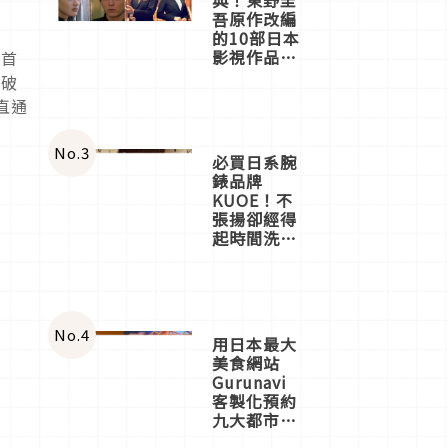
吾原作改編
的10部日本
影視作品推
業首
薦
的破
直通
No.
3
必買日系腕
錶品牌
KUOE！不
張揚卻經得
起時間洗鍊
的經典之作
五選
No.
4
用日本最大
美食網站
Gurunavi
客製化預約
九大都市餐
廳，打造專