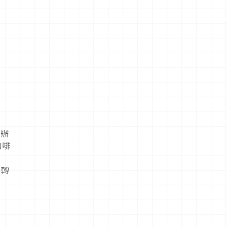
屬美食體
驗！
合辦
咖啡
要轉