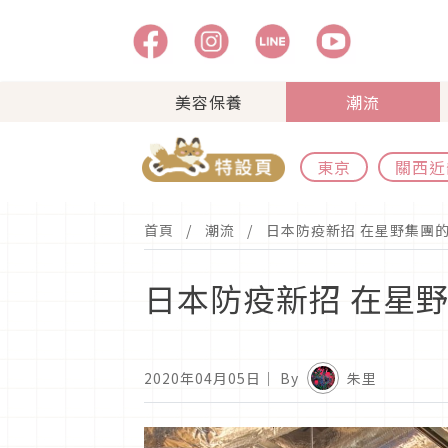
美容保養
潮流
東京
關西近
首頁
潮流
日本防疫新招 在星野集團
日本防疫新招 在星
2020年04月05日
｜ By
朱里