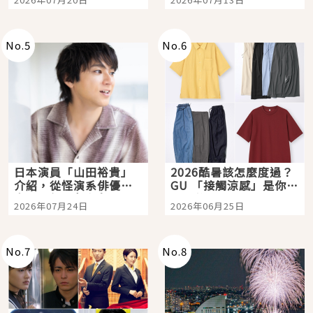
選
購物、美食及夜景，一
次全體驗
No.
5
No.
6
日本演員「山田裕貴」
2026酷暑該怎麼度過？
介紹，從怪演系俳優走
GU 「接觸涼感」是你的
向國民級日劇主角
夏日救星
2026年07月24日
2026年06月25日
No.
7
No.
8