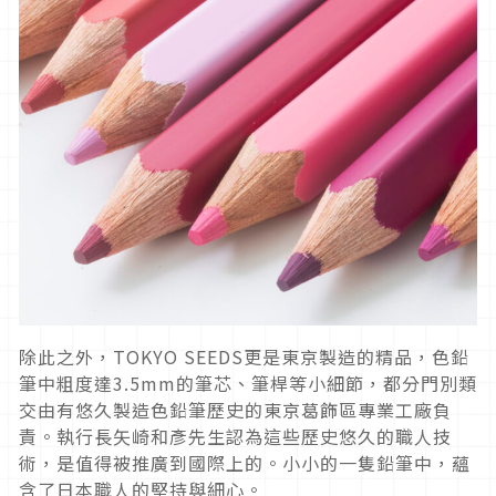
除此之外，TOKYO SEEDS更是東京製造的精品，色鉛
筆中粗度達3.5mm的筆芯、筆桿等小細節，都分門別類
交由有悠久製造色鉛筆歷史的東京葛飾區專業工廠負
責。執行長矢崎和彥先生認為這些歷史悠久的職人技
術，是值得被推廣到國際上的。小小的一隻鉛筆中，蘊
含了日本職人的堅持與細心。