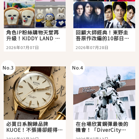
角色IP粉絲購物天堂再
回顧大師經典！東野圭
升級！KIDDY LAND 原
吾原作改編的10部日本
宿店吉伊卡哇迎客，新
影視作品推薦
2026年07月07日
2026年07月28日
開幕 OMOKADO 店3分
即達
No.
3
No.
4
必買日系腕錶品牌
在台場欣賞鋼彈最後的
KUOE！不張揚卻經得起
機會！「DiverCity
時間洗鍊的經典之作五
Tokyo Plaza」搭船、
2026年07月20日
2026年07月13日