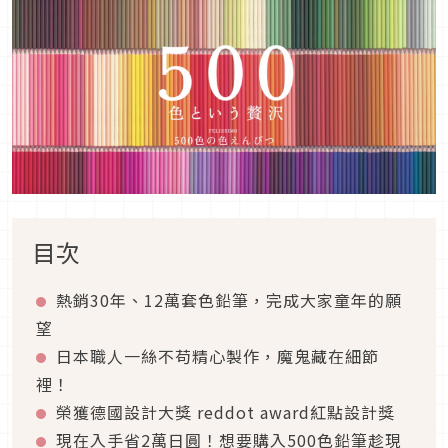
目次
熱銷30年、12萬套色鉛筆，完成大家童年的願
望
日本職人一絲不苟精心製作，魔鬼藏在細節
裡！
榮獲德國設計大獎 reddot award紅點設計獎
現在入手省2萬日圓！想要購入500色鉛筆趁現