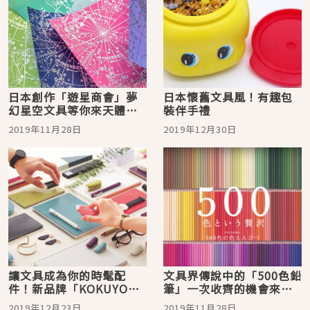
日本創作「遊星商會」夢
日本懷舊文具風！有趣包
幻星空文具等你來天體觀
裝伴手禮
測
2019年11月28日
2019年12月30日
讓文具成為你的時髦配
文具界傳說中的「500色鉛
件！新品牌「KOKUYO
筆」一次收齊的機會來
ME」帶你展現出不同的自
了！不必再苦等25個月啦
2019年12月23日
2019年11月28日