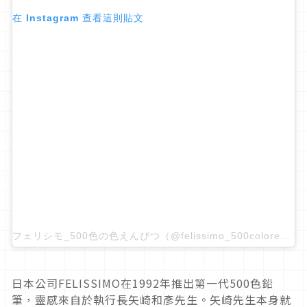
在 Instagram 查看這則貼文
フェリシモ_500色の色えんぴつ（@felissimo_500coloredpencils）分享的貼文
日本公司FELISSIMO在1992年推出第一代500色鉛
筆，靈感來自於執行長矢崎和彥先生。矢崎先生本身就