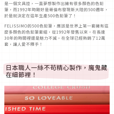
是一個文具控，一直夢想製作出擁有很多顏色的色鉛
筆，而1992年時剛好是哥倫布發現新大陸的500週年，
於是就決定在這年生產500色鉛筆了！
FELISSIMO的500色鉛筆，應該是世界上第一套擁有這
麼多顏色的色鉛筆套組，從1992年發售以來，在長達
30年的時間裡還是魅力不減，在全球已經熱銷了12萬
套，讓人愛不釋手！
日本職人一絲不苟精心製作，魔鬼藏
在細節裡！