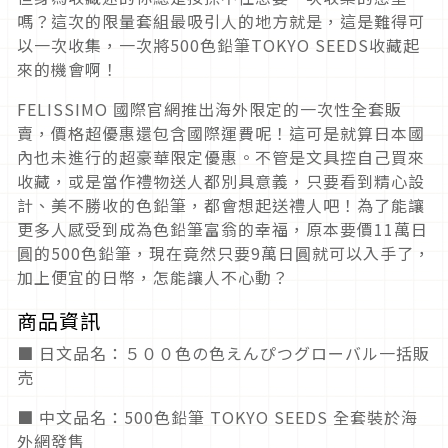
嗎？這次的限量套組最吸引人的地方就是，這是難得可
以一次收集，一次將500色鉛筆TOKYO SEEDS收藏起
來的機會啊！
FELISSIMO 國際官網推出海外限定的一次性全套販
賣，價格超優惠還包含國際運費呢！這可是就算日本國
內也未進行的超豪華限定優惠。不管是文具控自己買來
收藏，或是當作禮物送人都別具意義，只要看到精心設
計、美不勝收的色鉛筆，都會想起送禮人吧！為了能讓
更多人感受到成為色鉛筆富翁的幸福，原本要價11萬日
圓的500色鉛筆，現在竟然只要9萬日圓就可以入手了，
加上便宜的日幣，怎能讓人不心動？
商品資訊
■ 日文品名：５００色の色えんぴつグローバル一括販
売
■ 中文品名：500色鉛筆 TOKYO SEEDS 全套裝於海
外網發售