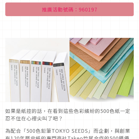
推廣活動號碼：960197
如果是紙控的話，在看到這些色彩繽紛的500色紙一定
忍不住在心裡尖叫了吧？
為配合「500色鉛筆TOKYO SEEDS」而企劃，與創業
有120年歷史紙的專門商社Takeo竹尾合作的500種優