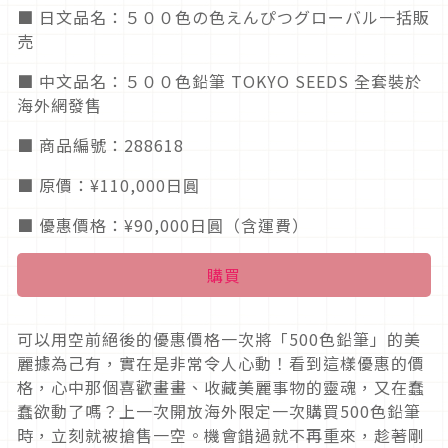
■ 日文品名：５００色の色えんぴつグローバル一括販
売
■ 中文品名：５００色鉛筆 TOKYO SEEDS 全套裝於
海外網發售
■ 商品編號：288618
■ 原價：¥110,000日圓
■ 優惠價格：¥90,000日圓（含運費）
購買
可以用空前絕後的優惠價格一次將「500色鉛筆」的美
麗據為己有，實在是非常令人心動！看到這樣優惠的價
格，心中那個喜歡畫畫、收藏美麗事物的靈魂，又在蠢
蠢欲動了嗎？上一次開放海外限定一次購買500色鉛筆
時，立刻就被搶售一空。機會錯過就不再重來，趁著剛