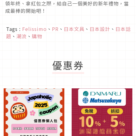
領年終、拿紅包之際，給自己一個美好的新年禮物，當
成最棒的開始吧！
Tags :
Felissimo
、
PR
、
日本文具
、
日本設計
、
日本話
題
、
潮流
、
購物
優惠券