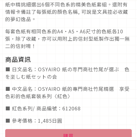
紙中精挑細選出6個不同色系的精美色紙套組。還附有
情報卡備註了每張紙的顏色名稱, 可說是文具控必收藏
的夢幻逸品。
每套色紙有相同色系的A4・A5・A6尺寸的色紙各10
張，除了收藏，亦可以用附上的信封型紙製作出獨一無
二的信封唷！
商品資訊
■ 日文品名：OSYAIRO 紙の専門商社竹尾が選ぶ 色
を楽しむ紙セットの会
■ 中文品名：OSYAIRO 紙的專門商社竹尾精選 享受
色彩的色紙套裝系列〈紅色〉
■ 紅色系列/ 商品編號：612068
■ 參考價格：1,485日圓
購買