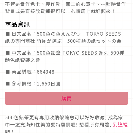
不管是當作色卡、製作獨一無二的心意卡、拍照時當作
背景或是直接欣賞都很可以，心情馬上就好起來！
商品資訊
■ 日文品名：500色の色えんぴつ TOKYO SEEDS
紙の専門商社 竹尾が選ぶ 500種類の紙セットの会
■ 中文品名：500色鉛筆 TOKYO SEEDS 系列 500種
顏色紙套裝之會
■ 商品編號：664348
■ 參考價格：1,650日圓
購買
500色鉛筆更有專用收納架讓您可以好好收藏, 成為家
中一道充滿知性美的獨特風景喔! 想看所有周邊,
到這裡
吧！