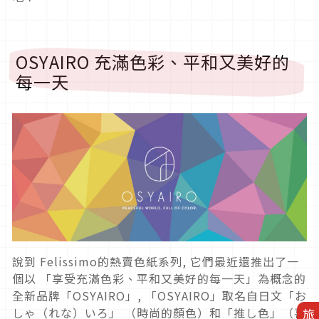
OSYAIRO 充滿色彩、平和又美好的
每一天
說到 Felissimo的熱賣色紙系列, 它們最近還推出了一
個以 「享受充滿色彩、平和又美好的每一天」為概念的
全新品牌「OSYAIRO」, 「OSYAIRO」取名自日文「お
しゃ（れな）いろ」 （時尚的顏色）和「推し色」（喜